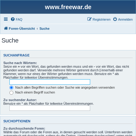
www.freewar.de
FAQ
Registrieren
Anmelden
Foren-Übersicht
Suche
Suche
SUCHANFRAGE
Suche nach Wörtern:
Setze ein
+
vor ein Wort, das gefunden werden muss und ein
-
vor ein Wort, das nicht
gefunden werden darf. Verwende mehrere Wörter getrennt durch
|
innerhalb einer
Klammer, wenn nur eines der Wörter gefunden werden muss. Benutze ein * als
Platzhalter für teilweise Übereinstimmungen.
Nach allen Begriffen suchen oder Suche wie angegeben verwenden
Nach einem Begriff suchen
Zu suchender Autor:
Benutze ein * als Platzhalter für teilweise Übereinstimmungen.
SUCHOPTIONEN
Zu durchsuchende Foren:
Wähle das Forum oder die Foren aus, in denen gesucht werden soll. Unterforen werden
automatisch mit durchsucht, sofern du die Option „Unterforen durchsuchen“ unten nicht