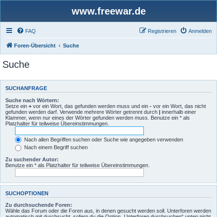
www.freewar.de
FAQ
Registrieren
Anmelden
Foren-Übersicht
Suche
Suche
SUCHANFRAGE
Suche nach Wörtern:
Setze ein
+
vor ein Wort, das gefunden werden muss und ein
-
vor ein Wort, das nicht
gefunden werden darf. Verwende mehrere Wörter getrennt durch
|
innerhalb einer
Klammer, wenn nur eines der Wörter gefunden werden muss. Benutze ein * als
Platzhalter für teilweise Übereinstimmungen.
Nach allen Begriffen suchen oder Suche wie angegeben verwenden
Nach einem Begriff suchen
Zu suchender Autor:
Benutze ein * als Platzhalter für teilweise Übereinstimmungen.
SUCHOPTIONEN
Zu durchsuchende Foren:
Wähle das Forum oder die Foren aus, in denen gesucht werden soll. Unterforen werden
automatisch mit durchsucht, sofern du die Option „Unterforen durchsuchen“ unten nicht