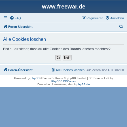
www.freewar.de
FAQ
Registrieren
Anmelden
S
Foren-Übersicht
u
Alle Cookies löschen
c
h
Bist du dir sicher, dass du alle Cookies des Boards löschen möchtest?
e
Foren-Übersicht
Alle Cookies löschen
Alle Zeiten sind
UTC+02:00
Powered by
phpBB
® Forum Software © phpBB Limited | SE Square Left by
PhpBB3 BBCodes
Deutsche Übersetzung durch
phpBB.de