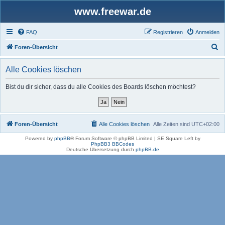
www.freewar.de
FAQ
Registrieren
Anmelden
S
Foren-Übersicht
u
Alle Cookies löschen
c
h
Bist du dir sicher, dass du alle Cookies des Boards löschen möchtest?
e
Foren-Übersicht
Alle Cookies löschen
Alle Zeiten sind
UTC+02:00
Powered by
phpBB
® Forum Software © phpBB Limited | SE Square Left by
PhpBB3 BBCodes
Deutsche Übersetzung durch
phpBB.de