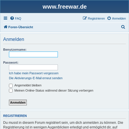
www.freewar.de
FAQ
Registrieren
Anmelden
S
Foren-Übersicht
u
Anmelden
c
h
Benutzername:
e
Passwort:
Ich habe mein Passwort vergessen
Die Aktivierungs-E-Mail erneut senden
Angemeldet bleiben
Meinen Online-Status während dieser Sitzung verbergen
REGISTRIEREN
Du musst in diesem Forum registriert sein, um dich anmelden zu können. Die
Registrierung ist in wenigen Augenblicken erledigt und ermöglicht dir, auf