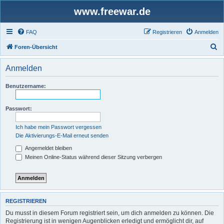
www.freewar.de
FAQ
Registrieren
Anmelden
S
Foren-Übersicht
u
Anmelden
c
h
Benutzername:
e
Passwort:
Ich habe mein Passwort vergessen
Die Aktivierungs-E-Mail erneut senden
Angemeldet bleiben
Meinen Online-Status während dieser Sitzung verbergen
REGISTRIEREN
Du musst in diesem Forum registriert sein, um dich anmelden zu können. Die
Registrierung ist in wenigen Augenblicken erledigt und ermöglicht dir, auf