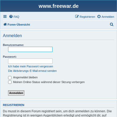
www.freewar.de
FAQ
Registrieren
Anmelden
S
Foren-Übersicht
u
Anmelden
c
h
Benutzername:
e
Passwort:
Ich habe mein Passwort vergessen
Die Aktivierungs-E-Mail erneut senden
Angemeldet bleiben
Meinen Online-Status während dieser Sitzung verbergen
REGISTRIEREN
Du musst in diesem Forum registriert sein, um dich anmelden zu können. Die
Registrierung ist in wenigen Augenblicken erledigt und ermöglicht dir, auf