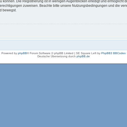
 können. Die Registrierung ist in wenigen Augenblicken erledigt und ermöglicht di
 Berechtigungen zuweisen. Beachte bitte unsere Nutzungsbedingungen und die verwa
rd bewegst.
Powered by
phpBB
® Forum Software © phpBB Limited | SE Square Left by
PhpBB3 BBCodes
Deutsche Übersetzung durch
phpBB.de