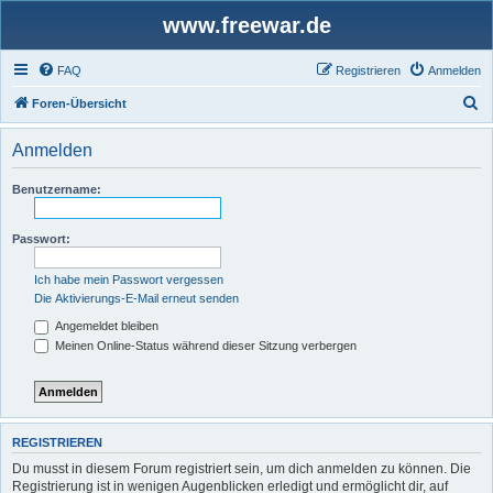
www.freewar.de
FAQ
Registrieren
Anmelden
S
Foren-Übersicht
u
Anmelden
c
h
Benutzername:
e
Passwort:
Ich habe mein Passwort vergessen
Die Aktivierungs-E-Mail erneut senden
Angemeldet bleiben
Meinen Online-Status während dieser Sitzung verbergen
REGISTRIEREN
Du musst in diesem Forum registriert sein, um dich anmelden zu können. Die
Registrierung ist in wenigen Augenblicken erledigt und ermöglicht dir, auf