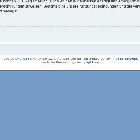
 können. Die Registrierung ist in wenigen Augenblicken erledigt und ermöglicht di
 Berechtigungen zuweisen. Beachte bitte unsere Nutzungsbedingungen und die verwa
rd bewegst.
Powered by
phpBB
® Forum Software © phpBB Limited | SE Square Left by
PhpBB3 BBCodes
Deutsche Übersetzung durch
phpBB.de