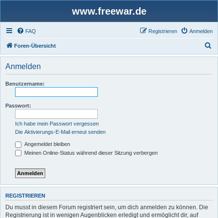
www.freewar.de
FAQ
Registrieren
Anmelden
S
Foren-Übersicht
u
Anmelden
c
h
Benutzername:
e
Passwort:
Ich habe mein Passwort vergessen
Die Aktivierungs-E-Mail erneut senden
Angemeldet bleiben
Meinen Online-Status während dieser Sitzung verbergen
REGISTRIEREN
Du musst in diesem Forum registriert sein, um dich anmelden zu können. Die
Registrierung ist in wenigen Augenblicken erledigt und ermöglicht dir, auf