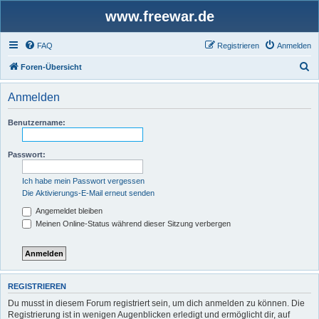
www.freewar.de
FAQ
Registrieren
Anmelden
S
Foren-Übersicht
u
Anmelden
c
h
Benutzername:
e
Passwort:
Ich habe mein Passwort vergessen
Die Aktivierungs-E-Mail erneut senden
Angemeldet bleiben
Meinen Online-Status während dieser Sitzung verbergen
REGISTRIEREN
Du musst in diesem Forum registriert sein, um dich anmelden zu können. Die
Registrierung ist in wenigen Augenblicken erledigt und ermöglicht dir, auf