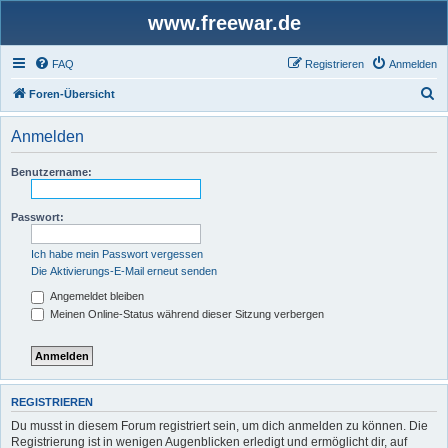
www.freewar.de
FAQ
Registrieren
Anmelden
S
Foren-Übersicht
u
Anmelden
c
h
Benutzername:
e
Passwort:
Ich habe mein Passwort vergessen
Die Aktivierungs-E-Mail erneut senden
Angemeldet bleiben
Meinen Online-Status während dieser Sitzung verbergen
REGISTRIEREN
Du musst in diesem Forum registriert sein, um dich anmelden zu können. Die
Registrierung ist in wenigen Augenblicken erledigt und ermöglicht dir, auf