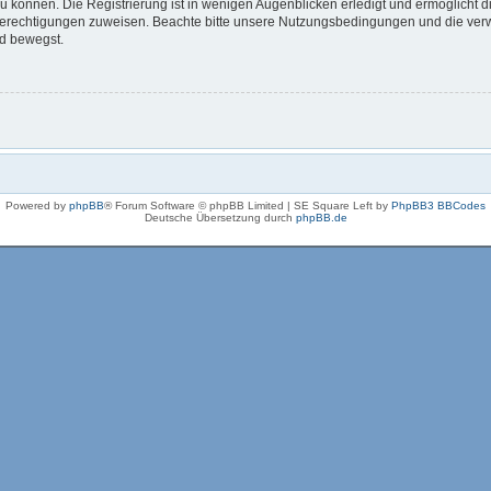
 können. Die Registrierung ist in wenigen Augenblicken erledigt und ermöglicht di
 Berechtigungen zuweisen. Beachte bitte unsere Nutzungsbedingungen und die verwa
rd bewegst.
Powered by
phpBB
® Forum Software © phpBB Limited | SE Square Left by
PhpBB3 BBCodes
Deutsche Übersetzung durch
phpBB.de