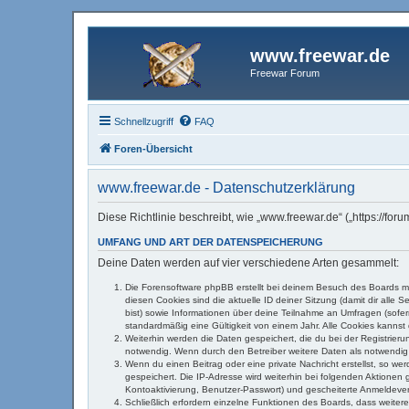
www.freewar.de
Freewar Forum
Schnellzugriff
FAQ
Foren-Übersicht
www.freewar.de - Datenschutzerklärung
Diese Richtlinie beschreibt, wie „www.freewar.de“ („https://f
UMFANG UND ART DER DATENSPEICHERUNG
Deine Daten werden auf vier verschiedene Arten gesammelt:
Die Forensoftware phpBB erstellt bei deinem Besuch des Boards me
diesen Cookies sind die aktuelle ID deiner Sitzung (damit dir alle
bist) sowie Informationen über deine Teilnahme an Umfragen (sofer
standardmäßig eine Gültigkeit von einem Jahr. Alle Cookies kannst 
Weiterhin werden die Daten gespeichert, die du bei der Registrier
notwendig. Wenn durch den Betreiber weitere Daten als notwendig fe
Wenn du einen Beitrag oder eine private Nachricht erstellst, so we
gespeichert. Die IP-Adresse wird weiterhin bei folgenden Aktione
Kontoaktivierung, Benutzer-Passwort) und gescheiterte Anmeldevers
Schließlich erfordern einzelne Funktionen des Boards, dass weite