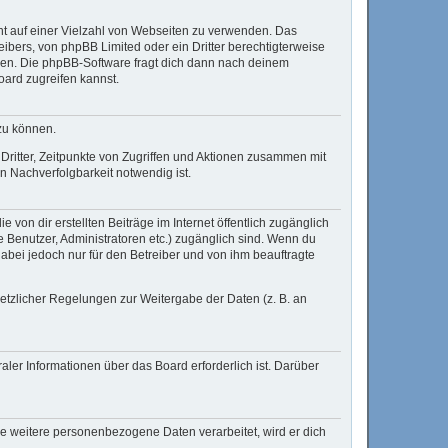
cht auf einer Vielzahl von Webseiten zu verwenden. Das
ibers, von phpBB Limited oder ein Dritter berechtigterweise
zen. Die phpBB-Software fragt dich dann nach deinem
ard zugreifen kannst.
zu können.
ritter, Zeitpunkte von Zugriffen und Aktionen zusammen mit
 Nachverfolgbarkeit notwendig ist.
von dir erstellten Beiträge im Internet öffentlich zugänglich
te Benutzer, Administratoren etc.) zugänglich sind. Wenn du
abei jedoch nur für den Betreiber und von ihm beauftragte
setzlicher Regelungen zur Weitergabe der Daten (z. B. an
aler Informationen über das Board erforderlich ist. Darüber
re weitere personenbezogene Daten verarbeitet, wird er dich