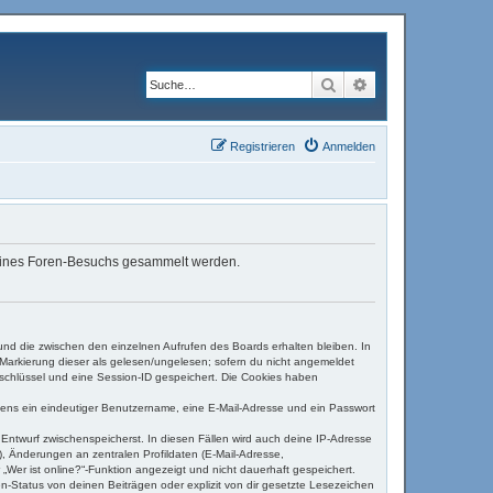
Suche
Erweiterte Suche
Registrieren
Anmelden
d deines Foren-Besuchs gesammelt werden.
und die zwischen den einzelnen Aufrufen des Boards erhalten bleiben. In
r Markierung dieser als gelesen/ungelesen; sofern du nicht angemeldet
sschlüssel und eine Session-ID gespeichert. Die Cookies haben
estens ein eindeutiger Benutzername, eine E-Mail-Adresse und ein Passwort
s Entwurf zwischenspeicherst. In diesen Fällen wird auch deine IP-Adresse
, Änderungen an zentralen Profildaten (E-Mail-Adresse,
Wer ist online?“-Funktion angezeigt und nicht dauerhaft gespeichert.
-Status von deinen Beiträgen oder explizit von dir gesetzte Lesezeichen