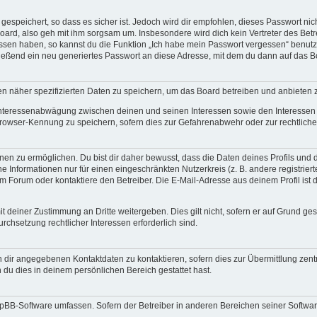
espeichert, so dass es sicher ist. Jedoch wird dir empfohlen, dieses Passwort ni
oard, also geh mit ihm sorgsam um. Insbesondere wird dich kein Vertreter des Betre
essen haben, so kannst du die Funktion „Ich habe mein Passwort vergessen“ benut
ßend ein neu generiertes Passwort an diese Adresse, mit dem du dann auf das Bo
en näher spezifizierten Daten zu speichern, um das Board betreiben und anbieten 
 Interessenabwägung zwischen deinen und seinen Interessen sowie den Interessen D
rowser-Kennung zu speichern, sofern dies zur Gefahrenabwehr oder zur rechtlichen
n zu ermöglichen. Du bist dir daher bewusst, dass die Daten deines Profils und die 
e Informationen nur für einen eingeschränkten Nutzerkreis (z. B. andere registrier
Forum oder kontaktiere den Betreiber. Die E-Mail-Adresse aus deinem Profil ist d
t deiner Zustimmung an Dritte weitergeben. Dies gilt nicht, sofern er auf Grund ge
urchsetzung rechtlicher Interessen erforderlich sind.
 dir angegebenen Kontaktdaten zu kontaktieren, sofern dies zur Übermittlung zentr
 du dies in deinem persönlichen Bereich gestattet hast.
phpBB-Software umfassen. Sofern der Betreiber in anderen Bereichen seiner Softwa