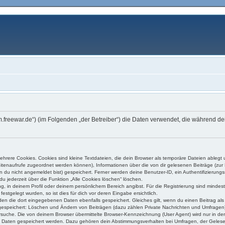
orum.freewar.de“) (im Folgenden „der Betreiber“) die Daten verwendet, die währen
hrere Cookies. Cookies sind kleine Textdateien, die dein Browser als temporäre Dateien ablegt 
 Seitenaufrufe zugeordnet werden können), Informationen über die von dir gelesenen Beiträge (zu
n du nicht angemeldet bist) gespeichert. Ferner werden deine Benutzer-ID, ein Authentifizierung
du jederzeit über die Funktion „Alle Cookies löschen“ löschen.
ung, in deinem Profil oder deinem persönlichem Bereich angibst. Für die Registrierung sind mind
stgelegt wurden, so ist dies für dich vor deren Eingabe ersichtlich.
rden die dort eingegebenen Daten ebenfalls gespeichert. Gleiches gilt, wenn du einen Beitrag al
n gespeichert: Löschen und Ändern von Beiträgen (dazu zählen Private Nachrichten und Umfragen)
uche. Die von deinem Browser übermittelte Browser-Kennzeichnung (User Agent) wird nur in der „
re Daten gespeichert werden. Dazu gehören dein Abstimmungsverhalten bei Umfragen, der Gelesen