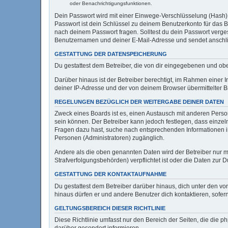
oder Benachrichtigungsfunktionen.
Dein Passwort wird mit einer Einwege-Verschlüsselung (Hash) g
Passwort ist dein Schlüssel zu deinem Benutzerkonto für das B
nach deinem Passwort fragen. Solltest du dein Passwort verg
Benutzernamen und deiner E-Mail-Adresse und sendet anschlie
GESTATTUNG DER DATENSPEICHERUNG
Du gestattest dem Betreiber, die von dir eingegebenen und ob
Darüber hinaus ist der Betreiber berechtigt, im Rahmen einer
deiner IP-Adresse und der von deinem Browser übermittelter B
REGELUNGEN BEZÜGLICH DER WEITERGABE DEINER DATEN
Zweck eines Boards ist es, einen Austausch mit anderen Persone
sein können. Der Betreiber kann jedoch festlegen, dass einzeln
Fragen dazu hast, suche nach entsprechenden Informationen im 
Personen (Administratoren) zugänglich.
Andere als die oben genannten Daten wird der Betreiber nur mi
Strafverfolgungsbehörden) verpflichtet ist oder die Daten zur D
GESTATTUNG DER KONTAKTAUFNAHME
Du gestattest dem Betreiber darüber hinaus, dich unter den von
hinaus dürfen er und andere Benutzer dich kontaktieren, sofern
GELTUNGSBEREICH DIESER RICHTLINIE
Diese Richtlinie umfasst nur den Bereich der Seiten, die die 
darüber gesondert informieren.