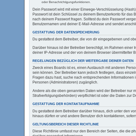
oder Benachrichtigungsfunktionen.
Dein Passwort wird mit einer Einwege-Verschlüsselung (Hash) g
Passwort ist dein Schlüssel zu deinem Benutzerkonto für das B
nach deinem Passwort fragen. Solltest du dein Passwort verg
Benutzernamen und deiner E-Mail-Adresse und sendet anschlie
GESTATTUNG DER DATENSPEICHERUNG
Du gestattest dem Betreiber, die von dir eingegebenen und ob
Darüber hinaus ist der Betreiber berechtigt, im Rahmen einer
deiner IP-Adresse und der von deinem Browser übermittelter B
REGELUNGEN BEZÜGLICH DER WEITERGABE DEINER DATEN
Zweck eines Boards ist es, einen Austausch mit anderen Persone
sein können. Der Betreiber kann jedoch festlegen, dass einzeln
Fragen dazu hast, suche nach entsprechenden Informationen im 
Personen (Administratoren) zugänglich.
Andere als die oben genannten Daten wird der Betreiber nur mi
Strafverfolgungsbehörden) verpflichtet ist oder die Daten zur D
GESTATTUNG DER KONTAKTAUFNAHME
Du gestattest dem Betreiber darüber hinaus, dich unter den von
hinaus dürfen er und andere Benutzer dich kontaktieren, sofern
GELTUNGSBEREICH DIESER RICHTLINIE
Diese Richtlinie umfasst nur den Bereich der Seiten, die die 
darüber gesondert informieren.