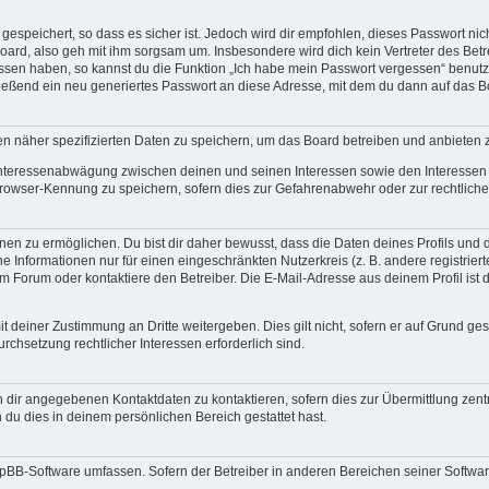
espeichert, so dass es sicher ist. Jedoch wird dir empfohlen, dieses Passwort ni
oard, also geh mit ihm sorgsam um. Insbesondere wird dich kein Vertreter des Betre
essen haben, so kannst du die Funktion „Ich habe mein Passwort vergessen“ benut
ßend ein neu generiertes Passwort an diese Adresse, mit dem du dann auf das Bo
en näher spezifizierten Daten zu speichern, um das Board betreiben und anbieten 
 Interessenabwägung zwischen deinen und seinen Interessen sowie den Interessen D
rowser-Kennung zu speichern, sofern dies zur Gefahrenabwehr oder zur rechtlichen
n zu ermöglichen. Du bist dir daher bewusst, dass die Daten deines Profils und die 
e Informationen nur für einen eingeschränkten Nutzerkreis (z. B. andere registrier
Forum oder kontaktiere den Betreiber. Die E-Mail-Adresse aus deinem Profil ist d
t deiner Zustimmung an Dritte weitergeben. Dies gilt nicht, sofern er auf Grund ge
urchsetzung rechtlicher Interessen erforderlich sind.
 dir angegebenen Kontaktdaten zu kontaktieren, sofern dies zur Übermittlung zentr
 du dies in deinem persönlichen Bereich gestattet hast.
phpBB-Software umfassen. Sofern der Betreiber in anderen Bereichen seiner Softwa