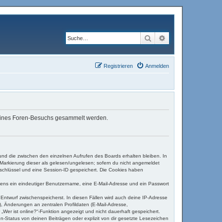
Suche
Erweiterte Suche
Registrieren
Anmelden
d deines Foren-Besuchs gesammelt werden.
und die zwischen den einzelnen Aufrufen des Boards erhalten bleiben. In
r Markierung dieser als gelesen/ungelesen; sofern du nicht angemeldet
sschlüssel und eine Session-ID gespeichert. Die Cookies haben
estens ein eindeutiger Benutzername, eine E-Mail-Adresse und ein Passwort
s Entwurf zwischenspeicherst. In diesen Fällen wird auch deine IP-Adresse
, Änderungen an zentralen Profildaten (E-Mail-Adresse,
Wer ist online?“-Funktion angezeigt und nicht dauerhaft gespeichert.
-Status von deinen Beiträgen oder explizit von dir gesetzte Lesezeichen