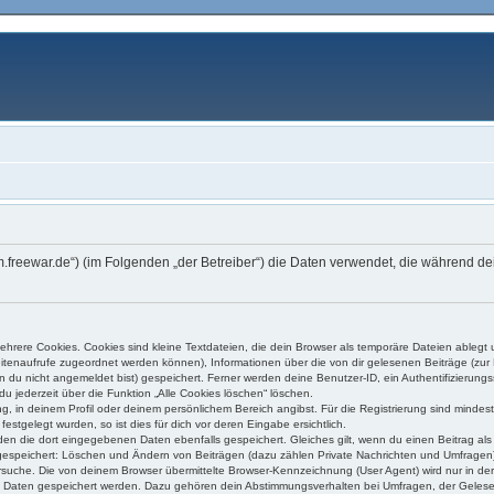
orum.freewar.de“) (im Folgenden „der Betreiber“) die Daten verwendet, die währen
hrere Cookies. Cookies sind kleine Textdateien, die dein Browser als temporäre Dateien ablegt 
 Seitenaufrufe zugeordnet werden können), Informationen über die von dir gelesenen Beiträge (zu
n du nicht angemeldet bist) gespeichert. Ferner werden deine Benutzer-ID, ein Authentifizierung
du jederzeit über die Funktion „Alle Cookies löschen“ löschen.
ung, in deinem Profil oder deinem persönlichem Bereich angibst. Für die Registrierung sind mind
stgelegt wurden, so ist dies für dich vor deren Eingabe ersichtlich.
rden die dort eingegebenen Daten ebenfalls gespeichert. Gleiches gilt, wenn du einen Beitrag al
n gespeichert: Löschen und Ändern von Beiträgen (dazu zählen Private Nachrichten und Umfragen)
uche. Die von deinem Browser übermittelte Browser-Kennzeichnung (User Agent) wird nur in der „
re Daten gespeichert werden. Dazu gehören dein Abstimmungsverhalten bei Umfragen, der Gelesen