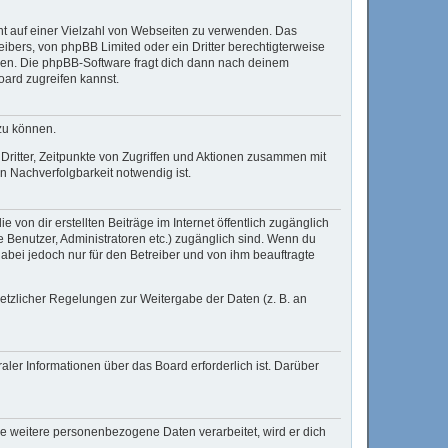
cht auf einer Vielzahl von Webseiten zu verwenden. Das
ibers, von phpBB Limited oder ein Dritter berechtigterweise
zen. Die phpBB-Software fragt dich dann nach deinem
ard zugreifen kannst.
zu können.
ritter, Zeitpunkte von Zugriffen und Aktionen zusammen mit
 Nachverfolgbarkeit notwendig ist.
von dir erstellten Beiträge im Internet öffentlich zugänglich
te Benutzer, Administratoren etc.) zugänglich sind. Wenn du
abei jedoch nur für den Betreiber und von ihm beauftragte
setzlicher Regelungen zur Weitergabe der Daten (z. B. an
aler Informationen über das Board erforderlich ist. Darüber
re weitere personenbezogene Daten verarbeitet, wird er dich