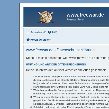
www.freewar.de
Freewar Forum
Schnellzugriff
FAQ
Foren-Übersicht
www.freewar.de - Datenschutzerklärung
Diese Richtlinie beschreibt, wie „www.freewar.de“ („https://f
UMFANG UND ART DER DATENSPEICHERUNG
Deine Daten werden auf vier verschiedene Arten gesammelt:
Die Forensoftware phpBB erstellt bei deinem Besuch des Boards me
diesen Cookies sind die aktuelle ID deiner Sitzung (damit dir alle
bist) sowie Informationen über deine Teilnahme an Umfragen (sofer
standardmäßig eine Gültigkeit von einem Jahr. Alle Cookies kannst 
Weiterhin werden die Daten gespeichert, die du bei der Registrier
notwendig. Wenn durch den Betreiber weitere Daten als notwendig fe
Wenn du einen Beitrag oder eine private Nachricht erstellst, so we
gespeichert. Die IP-Adresse wird weiterhin bei folgenden Aktione
Kontoaktivierung, Benutzer-Passwort) und gescheiterte Anmeldevers
Schließlich erfordern einzelne Funktionen des Boards, dass weite