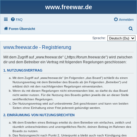
www.freewar.de
FAQ
Anmelden
S
Foren-Übersicht
u
Sprache:
c
www.freewar.de - Registrierung
h
Mit dem Zugriff auf „www.freewar.de“ („https://forum.freewar.de“) wird zwischen
e
dir und dem Betreiber ein Vertrag mit folgenden Regelungen geschlossen:
1. NUTZUNGSVERTRAG
Mit dem Zugriff auf „www.freewar.de“ (im Folgenden „das Board“) schließt du einen
Nutzungsvertrag mit dem Betreiber des Boards ab (im Folgenden „Betreiber“) und
erklärst dich mit den nachfolgenden Regelungen einverstanden.
Wenn du mit diesen Regelungen nicht einverstanden bist, so darfst du das Board
nicht weiter nutzen. Für die Nutzung des Boards gelten jeweils die an dieser Stelle
veröffentlichten Regelungen.
Der Nutzungsvertrag wird auf unbestimmte Zeit geschlossen und kann von beiden
Seiten ohne Einhaltung einer Frist jederzeit gekündigt werden.
2. EINRÄUMUNG VON NUTZUNGSRECHTEN
Mit dem Erstellen eines Beitrags erteilst du dem Betreiber ein einfaches, zeitlich und
räumlich unbeschränktes und unentgeltliches Recht, deinen Beitrag im Rahmen des
Boards zu nutzen.
Das Nutzungsrecht nach Punkt 2, Unterpunkt a bleibt auch nach Kündigung des