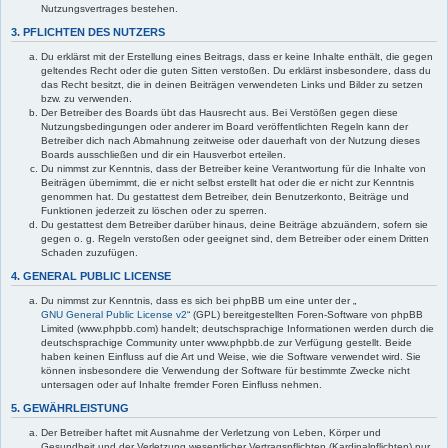
Nutzungsvertrages bestehen.
3. PFLICHTEN DES NUTZERS
Du erklärst mit der Erstellung eines Beitrags, dass er keine Inhalte enthält, die gegen
geltendes Recht oder die guten Sitten verstoßen. Du erklärst insbesondere, dass du
das Recht besitzt, die in deinen Beiträgen verwendeten Links und Bilder zu setzen
bzw. zu verwenden.
Der Betreiber des Boards übt das Hausrecht aus. Bei Verstößen gegen diese
Nutzungsbedingungen oder anderer im Board veröffentlichten Regeln kann der
Betreiber dich nach Abmahnung zeitweise oder dauerhaft von der Nutzung dieses
Boards ausschließen und dir ein Hausverbot erteilen.
Du nimmst zur Kenntnis, dass der Betreiber keine Verantwortung für die Inhalte von
Beiträgen übernimmt, die er nicht selbst erstellt hat oder die er nicht zur Kenntnis
genommen hat. Du gestattest dem Betreiber, dein Benutzerkonto, Beiträge und
Funktionen jederzeit zu löschen oder zu sperren.
Du gestattest dem Betreiber darüber hinaus, deine Beiträge abzuändern, sofern sie
gegen o. g. Regeln verstoßen oder geeignet sind, dem Betreiber oder einem Dritten
Schaden zuzufügen.
4. GENERAL PUBLIC LICENSE
Du nimmst zur Kenntnis, dass es sich bei phpBB um eine unter der „
GNU General Public License v2
“ (GPL) bereitgestellten Foren-Software von phpBB
Limited (www.phpbb.com) handelt; deutschsprachige Informationen werden durch die
deutschsprachige Community unter www.phpbb.de zur Verfügung gestellt. Beide
haben keinen Einfluss auf die Art und Weise, wie die Software verwendet wird. Sie
können insbesondere die Verwendung der Software für bestimmte Zwecke nicht
untersagen oder auf Inhalte fremder Foren Einfluss nehmen.
5. GEWÄHRLEISTUNG
Der Betreiber haftet mit Ausnahme der Verletzung von Leben, Körper und
Gesundheit und der Verletzung wesentlicher Vertragspflichten (Kardinalpflichten) nur