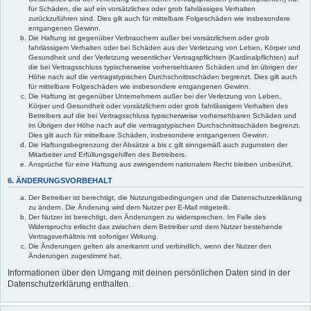
für Schäden, die auf ein vorsätzliches oder grob fahrlässiges Verhalten
zurückzuführen sind. Dies gilt auch für mittelbare Folgeschäden wie insbesondere
entgangenen Gewinn.
Die Haftung ist gegenüber Verbrauchern außer bei vorsätzlichem oder grob
fahrlässigem Verhalten oder bei Schäden aus der Verletzung von Leben, Körper und
Gesundheit und der Verletzung wesentlicher Vertragspflichten (Kardinalpflichten) auf
die bei Vertragsschluss typischerweise vorhersehbaren Schäden und im übrigen der
Höhe nach auf die vertragstypischen Durchschnittsschäden begrenzt. Dies gilt auch
für mittelbare Folgeschäden wie insbesondere entgangenen Gewinn.
Die Haftung ist gegenüber Unternehmern außer bei der Verletzung von Leben,
Körper und Gesundheit oder vorsätzlichem oder grob fahrlässigem Verhalten des
Betreibers auf die bei Vertragsschluss typischerweise vorhersehbaren Schäden und
im Übrigen der Höhe nach auf die vertragstypischen Durchschnittsschäden begrenzt.
Dies gilt auch für mittelbare Schäden, insbesondere entgangenen Gewinn.
Die Haftungsbegrenzung der Absätze a bis c gilt sinngemäß auch zugunsten der
Mitarbeiter und Erfüllungsgehilfen des Betreibers.
Ansprüche für eine Haftung aus zwingendem nationalem Recht bleiben unberührt.
6. ÄNDERUNGSVORBEHALT
Der Betreiber ist berechtigt, die Nutzungsbedingungen und die Datenschutzerklärung
zu ändern. Die Änderung wird dem Nutzer per E-Mail mitgeteilt.
Der Nutzer ist berechtigt, den Änderungen zu widersprechen. Im Falle des
Widerspruchs erlischt das zwischen dem Betreiber und dem Nutzer bestehende
Vertragsverhältnis mit sofortiger Wirkung.
Die Änderungen gelten als anerkannt und verbindlich, wenn der Nutzer den
Änderungen zugestimmt hat.
Informationen über den Umgang mit deinen persönlichen Daten sind in der
Datenschutzerklärung enthalten.