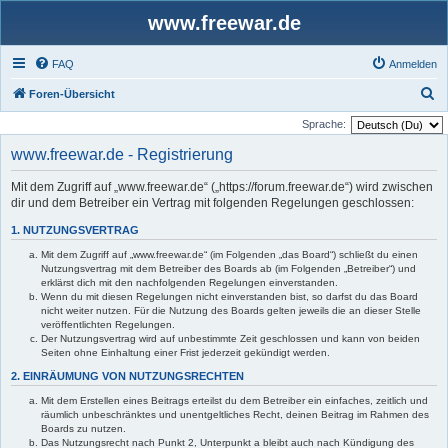
www.freewar.de
FAQ
Anmelden
S
Foren-Übersicht
u
Sprache:
c
www.freewar.de - Registrierung
h
Mit dem Zugriff auf „www.freewar.de“ („https://forum.freewar.de“) wird zwischen
e
dir und dem Betreiber ein Vertrag mit folgenden Regelungen geschlossen:
1. NUTZUNGSVERTRAG
Mit dem Zugriff auf „www.freewar.de“ (im Folgenden „das Board“) schließt du einen
Nutzungsvertrag mit dem Betreiber des Boards ab (im Folgenden „Betreiber“) und
erklärst dich mit den nachfolgenden Regelungen einverstanden.
Wenn du mit diesen Regelungen nicht einverstanden bist, so darfst du das Board
nicht weiter nutzen. Für die Nutzung des Boards gelten jeweils die an dieser Stelle
veröffentlichten Regelungen.
Der Nutzungsvertrag wird auf unbestimmte Zeit geschlossen und kann von beiden
Seiten ohne Einhaltung einer Frist jederzeit gekündigt werden.
2. EINRÄUMUNG VON NUTZUNGSRECHTEN
Mit dem Erstellen eines Beitrags erteilst du dem Betreiber ein einfaches, zeitlich und
räumlich unbeschränktes und unentgeltliches Recht, deinen Beitrag im Rahmen des
Boards zu nutzen.
Das Nutzungsrecht nach Punkt 2, Unterpunkt a bleibt auch nach Kündigung des