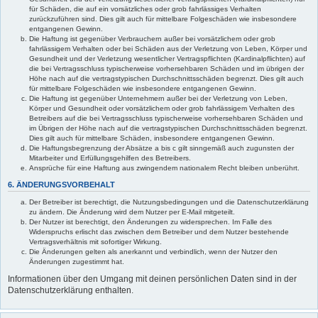
für Schäden, die auf ein vorsätzliches oder grob fahrlässiges Verhalten
zurückzuführen sind. Dies gilt auch für mittelbare Folgeschäden wie insbesondere
entgangenen Gewinn.
Die Haftung ist gegenüber Verbrauchern außer bei vorsätzlichem oder grob
fahrlässigem Verhalten oder bei Schäden aus der Verletzung von Leben, Körper und
Gesundheit und der Verletzung wesentlicher Vertragspflichten (Kardinalpflichten) auf
die bei Vertragsschluss typischerweise vorhersehbaren Schäden und im übrigen der
Höhe nach auf die vertragstypischen Durchschnittsschäden begrenzt. Dies gilt auch
für mittelbare Folgeschäden wie insbesondere entgangenen Gewinn.
Die Haftung ist gegenüber Unternehmern außer bei der Verletzung von Leben,
Körper und Gesundheit oder vorsätzlichem oder grob fahrlässigem Verhalten des
Betreibers auf die bei Vertragsschluss typischerweise vorhersehbaren Schäden und
im Übrigen der Höhe nach auf die vertragstypischen Durchschnittsschäden begrenzt.
Dies gilt auch für mittelbare Schäden, insbesondere entgangenen Gewinn.
Die Haftungsbegrenzung der Absätze a bis c gilt sinngemäß auch zugunsten der
Mitarbeiter und Erfüllungsgehilfen des Betreibers.
Ansprüche für eine Haftung aus zwingendem nationalem Recht bleiben unberührt.
6. ÄNDERUNGSVORBEHALT
Der Betreiber ist berechtigt, die Nutzungsbedingungen und die Datenschutzerklärung
zu ändern. Die Änderung wird dem Nutzer per E-Mail mitgeteilt.
Der Nutzer ist berechtigt, den Änderungen zu widersprechen. Im Falle des
Widerspruchs erlischt das zwischen dem Betreiber und dem Nutzer bestehende
Vertragsverhältnis mit sofortiger Wirkung.
Die Änderungen gelten als anerkannt und verbindlich, wenn der Nutzer den
Änderungen zugestimmt hat.
Informationen über den Umgang mit deinen persönlichen Daten sind in der
Datenschutzerklärung enthalten.