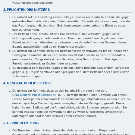
Nutzungsvertrages bestehen.
3. PFLICHTEN DES NUTZERS
Du erklärst mit der Erstellung eines Beitrags, dass er keine Inhalte enthält, die gegen
geltendes Recht oder die guten Sitten verstoßen. Du erklärst insbesondere, dass du
das Recht besitzt, die in deinen Beiträgen verwendeten Links und Bilder zu setzen
bzw. zu verwenden.
Der Betreiber des Boards übt das Hausrecht aus. Bei Verstößen gegen diese
Nutzungsbedingungen oder anderer im Board veröffentlichten Regeln kann der
Betreiber dich nach Abmahnung zeitweise oder dauerhaft von der Nutzung dieses
Boards ausschließen und dir ein Hausverbot erteilen.
Du nimmst zur Kenntnis, dass der Betreiber keine Verantwortung für die Inhalte von
Beiträgen übernimmt, die er nicht selbst erstellt hat oder die er nicht zur Kenntnis
genommen hat. Du gestattest dem Betreiber, dein Benutzerkonto, Beiträge und
Funktionen jederzeit zu löschen oder zu sperren.
Du gestattest dem Betreiber darüber hinaus, deine Beiträge abzuändern, sofern sie
gegen o. g. Regeln verstoßen oder geeignet sind, dem Betreiber oder einem Dritten
Schaden zuzufügen.
4. GENERAL PUBLIC LICENSE
Du nimmst zur Kenntnis, dass es sich bei phpBB um eine unter der „
GNU General Public License v2
“ (GPL) bereitgestellten Foren-Software von phpBB
Limited (www.phpbb.com) handelt; deutschsprachige Informationen werden durch die
deutschsprachige Community unter www.phpbb.de zur Verfügung gestellt. Beide
haben keinen Einfluss auf die Art und Weise, wie die Software verwendet wird. Sie
können insbesondere die Verwendung der Software für bestimmte Zwecke nicht
untersagen oder auf Inhalte fremder Foren Einfluss nehmen.
5. GEWÄHRLEISTUNG
Der Betreiber haftet mit Ausnahme der Verletzung von Leben, Körper und
Gesundheit und der Verletzung wesentlicher Vertragspflichten (Kardinalpflichten) nur