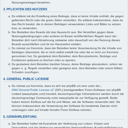
Nutzungsvertrages bestehen.
3. PFLICHTEN DES NUTZERS
Du erklärst mit der Erstellung eines Beitrags, dass er keine Inhalte enthält, die gegen
geltendes Recht oder die guten Sitten verstoßen. Du erklärst insbesondere, dass du
das Recht besitzt, die in deinen Beiträgen verwendeten Links und Bilder zu setzen
bzw. zu verwenden.
Der Betreiber des Boards übt das Hausrecht aus. Bei Verstößen gegen diese
Nutzungsbedingungen oder anderer im Board veröffentlichten Regeln kann der
Betreiber dich nach Abmahnung zeitweise oder dauerhaft von der Nutzung dieses
Boards ausschließen und dir ein Hausverbot erteilen.
Du nimmst zur Kenntnis, dass der Betreiber keine Verantwortung für die Inhalte von
Beiträgen übernimmt, die er nicht selbst erstellt hat oder die er nicht zur Kenntnis
genommen hat. Du gestattest dem Betreiber, dein Benutzerkonto, Beiträge und
Funktionen jederzeit zu löschen oder zu sperren.
Du gestattest dem Betreiber darüber hinaus, deine Beiträge abzuändern, sofern sie
gegen o. g. Regeln verstoßen oder geeignet sind, dem Betreiber oder einem Dritten
Schaden zuzufügen.
4. GENERAL PUBLIC LICENSE
Du nimmst zur Kenntnis, dass es sich bei phpBB um eine unter der „
GNU General Public License v2
“ (GPL) bereitgestellten Foren-Software von phpBB
Limited (www.phpbb.com) handelt; deutschsprachige Informationen werden durch die
deutschsprachige Community unter www.phpbb.de zur Verfügung gestellt. Beide
haben keinen Einfluss auf die Art und Weise, wie die Software verwendet wird. Sie
können insbesondere die Verwendung der Software für bestimmte Zwecke nicht
untersagen oder auf Inhalte fremder Foren Einfluss nehmen.
5. GEWÄHRLEISTUNG
Der Betreiber haftet mit Ausnahme der Verletzung von Leben, Körper und
Gesundheit und der Verletzung wesentlicher Vertragspflichten (Kardinalpflichten) nur