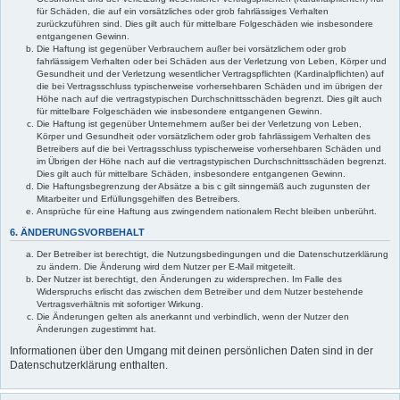
für Schäden, die auf ein vorsätzliches oder grob fahrlässiges Verhalten
zurückzuführen sind. Dies gilt auch für mittelbare Folgeschäden wie insbesondere
entgangenen Gewinn.
Die Haftung ist gegenüber Verbrauchern außer bei vorsätzlichem oder grob
fahrlässigem Verhalten oder bei Schäden aus der Verletzung von Leben, Körper und
Gesundheit und der Verletzung wesentlicher Vertragspflichten (Kardinalpflichten) auf
die bei Vertragsschluss typischerweise vorhersehbaren Schäden und im übrigen der
Höhe nach auf die vertragstypischen Durchschnittsschäden begrenzt. Dies gilt auch
für mittelbare Folgeschäden wie insbesondere entgangenen Gewinn.
Die Haftung ist gegenüber Unternehmern außer bei der Verletzung von Leben,
Körper und Gesundheit oder vorsätzlichem oder grob fahrlässigem Verhalten des
Betreibers auf die bei Vertragsschluss typischerweise vorhersehbaren Schäden und
im Übrigen der Höhe nach auf die vertragstypischen Durchschnittsschäden begrenzt.
Dies gilt auch für mittelbare Schäden, insbesondere entgangenen Gewinn.
Die Haftungsbegrenzung der Absätze a bis c gilt sinngemäß auch zugunsten der
Mitarbeiter und Erfüllungsgehilfen des Betreibers.
Ansprüche für eine Haftung aus zwingendem nationalem Recht bleiben unberührt.
6. ÄNDERUNGSVORBEHALT
Der Betreiber ist berechtigt, die Nutzungsbedingungen und die Datenschutzerklärung
zu ändern. Die Änderung wird dem Nutzer per E-Mail mitgeteilt.
Der Nutzer ist berechtigt, den Änderungen zu widersprechen. Im Falle des
Widerspruchs erlischt das zwischen dem Betreiber und dem Nutzer bestehende
Vertragsverhältnis mit sofortiger Wirkung.
Die Änderungen gelten als anerkannt und verbindlich, wenn der Nutzer den
Änderungen zugestimmt hat.
Informationen über den Umgang mit deinen persönlichen Daten sind in der
Datenschutzerklärung enthalten.