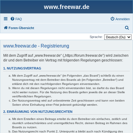
www.freewar.de
FAQ
Anmelden
S
Foren-Übersicht
u
Sprache:
c
www.freewar.de - Registrierung
h
Mit dem Zugriff auf „www.freewar.de“ („https://forum.freewar.de“) wird zwischen
e
dir und dem Betreiber ein Vertrag mit folgenden Regelungen geschlossen:
1. NUTZUNGSVERTRAG
Mit dem Zugriff auf „www.freewar.de“ (im Folgenden „das Board“) schließt du einen
Nutzungsvertrag mit dem Betreiber des Boards ab (im Folgenden „Betreiber“) und
erklärst dich mit den nachfolgenden Regelungen einverstanden.
Wenn du mit diesen Regelungen nicht einverstanden bist, so darfst du das Board
nicht weiter nutzen. Für die Nutzung des Boards gelten jeweils die an dieser Stelle
veröffentlichten Regelungen.
Der Nutzungsvertrag wird auf unbestimmte Zeit geschlossen und kann von beiden
Seiten ohne Einhaltung einer Frist jederzeit gekündigt werden.
2. EINRÄUMUNG VON NUTZUNGSRECHTEN
Mit dem Erstellen eines Beitrags erteilst du dem Betreiber ein einfaches, zeitlich und
räumlich unbeschränktes und unentgeltliches Recht, deinen Beitrag im Rahmen des
Boards zu nutzen.
Das Nutzungsrecht nach Punkt 2, Unterpunkt a bleibt auch nach Kündigung des