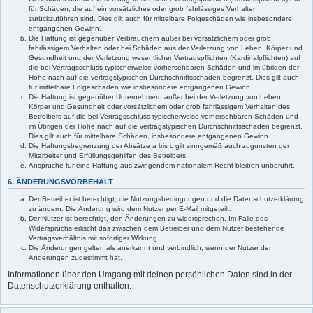
für Schäden, die auf ein vorsätzliches oder grob fahrlässiges Verhalten
zurückzuführen sind. Dies gilt auch für mittelbare Folgeschäden wie insbesondere
entgangenen Gewinn.
Die Haftung ist gegenüber Verbrauchern außer bei vorsätzlichem oder grob
fahrlässigem Verhalten oder bei Schäden aus der Verletzung von Leben, Körper und
Gesundheit und der Verletzung wesentlicher Vertragspflichten (Kardinalpflichten) auf
die bei Vertragsschluss typischerweise vorhersehbaren Schäden und im übrigen der
Höhe nach auf die vertragstypischen Durchschnittsschäden begrenzt. Dies gilt auch
für mittelbare Folgeschäden wie insbesondere entgangenen Gewinn.
Die Haftung ist gegenüber Unternehmern außer bei der Verletzung von Leben,
Körper und Gesundheit oder vorsätzlichem oder grob fahrlässigem Verhalten des
Betreibers auf die bei Vertragsschluss typischerweise vorhersehbaren Schäden und
im Übrigen der Höhe nach auf die vertragstypischen Durchschnittsschäden begrenzt.
Dies gilt auch für mittelbare Schäden, insbesondere entgangenen Gewinn.
Die Haftungsbegrenzung der Absätze a bis c gilt sinngemäß auch zugunsten der
Mitarbeiter und Erfüllungsgehilfen des Betreibers.
Ansprüche für eine Haftung aus zwingendem nationalem Recht bleiben unberührt.
6. ÄNDERUNGSVORBEHALT
Der Betreiber ist berechtigt, die Nutzungsbedingungen und die Datenschutzerklärung
zu ändern. Die Änderung wird dem Nutzer per E-Mail mitgeteilt.
Der Nutzer ist berechtigt, den Änderungen zu widersprechen. Im Falle des
Widerspruchs erlischt das zwischen dem Betreiber und dem Nutzer bestehende
Vertragsverhältnis mit sofortiger Wirkung.
Die Änderungen gelten als anerkannt und verbindlich, wenn der Nutzer den
Änderungen zugestimmt hat.
Informationen über den Umgang mit deinen persönlichen Daten sind in der
Datenschutzerklärung enthalten.