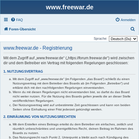
www.freewar.de
FAQ
Anmelden
S
Foren-Übersicht
u
Sprache:
c
www.freewar.de - Registrierung
h
Mit dem Zugriff auf „www.freewar.de“ („https://forum.freewar.de“) wird zwischen
e
dir und dem Betreiber ein Vertrag mit folgenden Regelungen geschlossen:
1. NUTZUNGSVERTRAG
Mit dem Zugriff auf „www.freewar.de“ (im Folgenden „das Board“) schließt du einen
Nutzungsvertrag mit dem Betreiber des Boards ab (im Folgenden „Betreiber“) und
erklärst dich mit den nachfolgenden Regelungen einverstanden.
Wenn du mit diesen Regelungen nicht einverstanden bist, so darfst du das Board
nicht weiter nutzen. Für die Nutzung des Boards gelten jeweils die an dieser Stelle
veröffentlichten Regelungen.
Der Nutzungsvertrag wird auf unbestimmte Zeit geschlossen und kann von beiden
Seiten ohne Einhaltung einer Frist jederzeit gekündigt werden.
2. EINRÄUMUNG VON NUTZUNGSRECHTEN
Mit dem Erstellen eines Beitrags erteilst du dem Betreiber ein einfaches, zeitlich und
räumlich unbeschränktes und unentgeltliches Recht, deinen Beitrag im Rahmen des
Boards zu nutzen.
Das Nutzungsrecht nach Punkt 2, Unterpunkt a bleibt auch nach Kündigung des