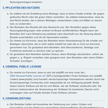
Nutzungsvertrages bestehen.
3. PFLICHTEN DES NUTZERS
Du erklärst mit der Erstellung eines Beitrags, dass er keine Inhalte enthält, die gegen
geltendes Recht oder die guten Sitten verstoßen. Du erklärst insbesondere, dass du
das Recht besitzt, die in deinen Beiträgen verwendeten Links und Bilder zu setzen
bzw. zu verwenden.
Der Betreiber des Boards übt das Hausrecht aus. Bei Verstößen gegen diese
Nutzungsbedingungen oder anderer im Board veröffentlichten Regeln kann der
Betreiber dich nach Abmahnung zeitweise oder dauerhaft von der Nutzung dieses
Boards ausschließen und dir ein Hausverbot erteilen.
Du nimmst zur Kenntnis, dass der Betreiber keine Verantwortung für die Inhalte von
Beiträgen übernimmt, die er nicht selbst erstellt hat oder die er nicht zur Kenntnis
genommen hat. Du gestattest dem Betreiber, dein Benutzerkonto, Beiträge und
Funktionen jederzeit zu löschen oder zu sperren.
Du gestattest dem Betreiber darüber hinaus, deine Beiträge abzuändern, sofern sie
gegen o. g. Regeln verstoßen oder geeignet sind, dem Betreiber oder einem Dritten
Schaden zuzufügen.
4. GENERAL PUBLIC LICENSE
Du nimmst zur Kenntnis, dass es sich bei phpBB um eine unter der „
GNU General Public License v2
“ (GPL) bereitgestellten Foren-Software von phpBB
Limited (www.phpbb.com) handelt; deutschsprachige Informationen werden durch die
deutschsprachige Community unter www.phpbb.de zur Verfügung gestellt. Beide
haben keinen Einfluss auf die Art und Weise, wie die Software verwendet wird. Sie
können insbesondere die Verwendung der Software für bestimmte Zwecke nicht
untersagen oder auf Inhalte fremder Foren Einfluss nehmen.
5. GEWÄHRLEISTUNG
Der Betreiber haftet mit Ausnahme der Verletzung von Leben, Körper und
Gesundheit und der Verletzung wesentlicher Vertragspflichten (Kardinalpflichten) nur