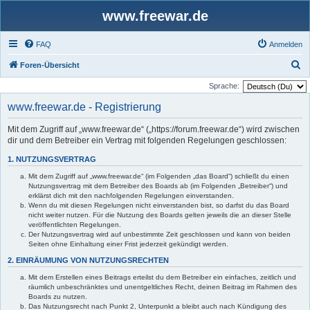
www.freewar.de
FAQ
Anmelden
S
Foren-Übersicht
u
Sprache:
c
www.freewar.de - Registrierung
h
Mit dem Zugriff auf „www.freewar.de“ („https://forum.freewar.de“) wird zwischen
e
dir und dem Betreiber ein Vertrag mit folgenden Regelungen geschlossen:
1. NUTZUNGSVERTRAG
Mit dem Zugriff auf „www.freewar.de“ (im Folgenden „das Board“) schließt du einen
Nutzungsvertrag mit dem Betreiber des Boards ab (im Folgenden „Betreiber“) und
erklärst dich mit den nachfolgenden Regelungen einverstanden.
Wenn du mit diesen Regelungen nicht einverstanden bist, so darfst du das Board
nicht weiter nutzen. Für die Nutzung des Boards gelten jeweils die an dieser Stelle
veröffentlichten Regelungen.
Der Nutzungsvertrag wird auf unbestimmte Zeit geschlossen und kann von beiden
Seiten ohne Einhaltung einer Frist jederzeit gekündigt werden.
2. EINRÄUMUNG VON NUTZUNGSRECHTEN
Mit dem Erstellen eines Beitrags erteilst du dem Betreiber ein einfaches, zeitlich und
räumlich unbeschränktes und unentgeltliches Recht, deinen Beitrag im Rahmen des
Boards zu nutzen.
Das Nutzungsrecht nach Punkt 2, Unterpunkt a bleibt auch nach Kündigung des