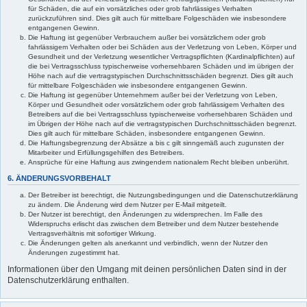
für Schäden, die auf ein vorsätzliches oder grob fahrlässiges Verhalten
zurückzuführen sind. Dies gilt auch für mittelbare Folgeschäden wie insbesondere
entgangenen Gewinn.
Die Haftung ist gegenüber Verbrauchern außer bei vorsätzlichem oder grob
fahrlässigem Verhalten oder bei Schäden aus der Verletzung von Leben, Körper und
Gesundheit und der Verletzung wesentlicher Vertragspflichten (Kardinalpflichten) auf
die bei Vertragsschluss typischerweise vorhersehbaren Schäden und im übrigen der
Höhe nach auf die vertragstypischen Durchschnittsschäden begrenzt. Dies gilt auch
für mittelbare Folgeschäden wie insbesondere entgangenen Gewinn.
Die Haftung ist gegenüber Unternehmern außer bei der Verletzung von Leben,
Körper und Gesundheit oder vorsätzlichem oder grob fahrlässigem Verhalten des
Betreibers auf die bei Vertragsschluss typischerweise vorhersehbaren Schäden und
im Übrigen der Höhe nach auf die vertragstypischen Durchschnittsschäden begrenzt.
Dies gilt auch für mittelbare Schäden, insbesondere entgangenen Gewinn.
Die Haftungsbegrenzung der Absätze a bis c gilt sinngemäß auch zugunsten der
Mitarbeiter und Erfüllungsgehilfen des Betreibers.
Ansprüche für eine Haftung aus zwingendem nationalem Recht bleiben unberührt.
6. ÄNDERUNGSVORBEHALT
Der Betreiber ist berechtigt, die Nutzungsbedingungen und die Datenschutzerklärung
zu ändern. Die Änderung wird dem Nutzer per E-Mail mitgeteilt.
Der Nutzer ist berechtigt, den Änderungen zu widersprechen. Im Falle des
Widerspruchs erlischt das zwischen dem Betreiber und dem Nutzer bestehende
Vertragsverhältnis mit sofortiger Wirkung.
Die Änderungen gelten als anerkannt und verbindlich, wenn der Nutzer den
Änderungen zugestimmt hat.
Informationen über den Umgang mit deinen persönlichen Daten sind in der
Datenschutzerklärung enthalten.