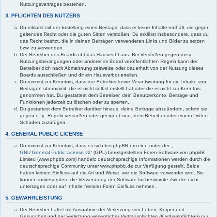
Nutzungsvertrages bestehen.
3. PFLICHTEN DES NUTZERS
Du erklärst mit der Erstellung eines Beitrags, dass er keine Inhalte enthält, die gegen
geltendes Recht oder die guten Sitten verstoßen. Du erklärst insbesondere, dass du
das Recht besitzt, die in deinen Beiträgen verwendeten Links und Bilder zu setzen
bzw. zu verwenden.
Der Betreiber des Boards übt das Hausrecht aus. Bei Verstößen gegen diese
Nutzungsbedingungen oder anderer im Board veröffentlichten Regeln kann der
Betreiber dich nach Abmahnung zeitweise oder dauerhaft von der Nutzung dieses
Boards ausschließen und dir ein Hausverbot erteilen.
Du nimmst zur Kenntnis, dass der Betreiber keine Verantwortung für die Inhalte von
Beiträgen übernimmt, die er nicht selbst erstellt hat oder die er nicht zur Kenntnis
genommen hat. Du gestattest dem Betreiber, dein Benutzerkonto, Beiträge und
Funktionen jederzeit zu löschen oder zu sperren.
Du gestattest dem Betreiber darüber hinaus, deine Beiträge abzuändern, sofern sie
gegen o. g. Regeln verstoßen oder geeignet sind, dem Betreiber oder einem Dritten
Schaden zuzufügen.
4. GENERAL PUBLIC LICENSE
Du nimmst zur Kenntnis, dass es sich bei phpBB um eine unter der „
GNU General Public License v2
“ (GPL) bereitgestellten Foren-Software von phpBB
Limited (www.phpbb.com) handelt; deutschsprachige Informationen werden durch die
deutschsprachige Community unter www.phpbb.de zur Verfügung gestellt. Beide
haben keinen Einfluss auf die Art und Weise, wie die Software verwendet wird. Sie
können insbesondere die Verwendung der Software für bestimmte Zwecke nicht
untersagen oder auf Inhalte fremder Foren Einfluss nehmen.
5. GEWÄHRLEISTUNG
Der Betreiber haftet mit Ausnahme der Verletzung von Leben, Körper und
Gesundheit und der Verletzung wesentlicher Vertragspflichten (Kardinalpflichten) nur