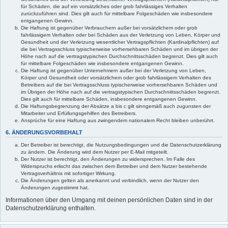
für Schäden, die auf ein vorsätzliches oder grob fahrlässiges Verhalten
zurückzuführen sind. Dies gilt auch für mittelbare Folgeschäden wie insbesondere
entgangenen Gewinn.
Die Haftung ist gegenüber Verbrauchern außer bei vorsätzlichem oder grob
fahrlässigem Verhalten oder bei Schäden aus der Verletzung von Leben, Körper und
Gesundheit und der Verletzung wesentlicher Vertragspflichten (Kardinalpflichten) auf
die bei Vertragsschluss typischerweise vorhersehbaren Schäden und im übrigen der
Höhe nach auf die vertragstypischen Durchschnittsschäden begrenzt. Dies gilt auch
für mittelbare Folgeschäden wie insbesondere entgangenen Gewinn.
Die Haftung ist gegenüber Unternehmern außer bei der Verletzung von Leben,
Körper und Gesundheit oder vorsätzlichem oder grob fahrlässigem Verhalten des
Betreibers auf die bei Vertragsschluss typischerweise vorhersehbaren Schäden und
im Übrigen der Höhe nach auf die vertragstypischen Durchschnittsschäden begrenzt.
Dies gilt auch für mittelbare Schäden, insbesondere entgangenen Gewinn.
Die Haftungsbegrenzung der Absätze a bis c gilt sinngemäß auch zugunsten der
Mitarbeiter und Erfüllungsgehilfen des Betreibers.
Ansprüche für eine Haftung aus zwingendem nationalem Recht bleiben unberührt.
6. ÄNDERUNGSVORBEHALT
Der Betreiber ist berechtigt, die Nutzungsbedingungen und die Datenschutzerklärung
zu ändern. Die Änderung wird dem Nutzer per E-Mail mitgeteilt.
Der Nutzer ist berechtigt, den Änderungen zu widersprechen. Im Falle des
Widerspruchs erlischt das zwischen dem Betreiber und dem Nutzer bestehende
Vertragsverhältnis mit sofortiger Wirkung.
Die Änderungen gelten als anerkannt und verbindlich, wenn der Nutzer den
Änderungen zugestimmt hat.
Informationen über den Umgang mit deinen persönlichen Daten sind in der
Datenschutzerklärung enthalten.