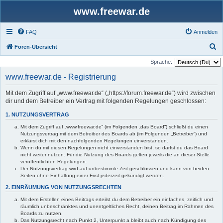
www.freewar.de
FAQ
Anmelden
S
Foren-Übersicht
u
Sprache:
c
www.freewar.de - Registrierung
h
Mit dem Zugriff auf „www.freewar.de“ („https://forum.freewar.de“) wird zwischen
e
dir und dem Betreiber ein Vertrag mit folgenden Regelungen geschlossen:
1. NUTZUNGSVERTRAG
Mit dem Zugriff auf „www.freewar.de“ (im Folgenden „das Board“) schließt du einen
Nutzungsvertrag mit dem Betreiber des Boards ab (im Folgenden „Betreiber“) und
erklärst dich mit den nachfolgenden Regelungen einverstanden.
Wenn du mit diesen Regelungen nicht einverstanden bist, so darfst du das Board
nicht weiter nutzen. Für die Nutzung des Boards gelten jeweils die an dieser Stelle
veröffentlichten Regelungen.
Der Nutzungsvertrag wird auf unbestimmte Zeit geschlossen und kann von beiden
Seiten ohne Einhaltung einer Frist jederzeit gekündigt werden.
2. EINRÄUMUNG VON NUTZUNGSRECHTEN
Mit dem Erstellen eines Beitrags erteilst du dem Betreiber ein einfaches, zeitlich und
räumlich unbeschränktes und unentgeltliches Recht, deinen Beitrag im Rahmen des
Boards zu nutzen.
Das Nutzungsrecht nach Punkt 2, Unterpunkt a bleibt auch nach Kündigung des