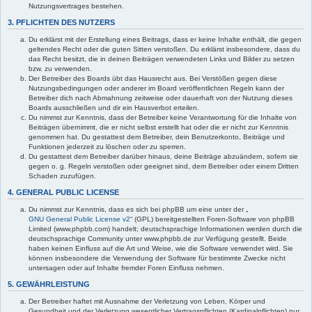
Nutzungsvertrages bestehen.
3. PFLICHTEN DES NUTZERS
Du erklärst mit der Erstellung eines Beitrags, dass er keine Inhalte enthält, die gegen
geltendes Recht oder die guten Sitten verstoßen. Du erklärst insbesondere, dass du
das Recht besitzt, die in deinen Beiträgen verwendeten Links und Bilder zu setzen
bzw. zu verwenden.
Der Betreiber des Boards übt das Hausrecht aus. Bei Verstößen gegen diese
Nutzungsbedingungen oder anderer im Board veröffentlichten Regeln kann der
Betreiber dich nach Abmahnung zeitweise oder dauerhaft von der Nutzung dieses
Boards ausschließen und dir ein Hausverbot erteilen.
Du nimmst zur Kenntnis, dass der Betreiber keine Verantwortung für die Inhalte von
Beiträgen übernimmt, die er nicht selbst erstellt hat oder die er nicht zur Kenntnis
genommen hat. Du gestattest dem Betreiber, dein Benutzerkonto, Beiträge und
Funktionen jederzeit zu löschen oder zu sperren.
Du gestattest dem Betreiber darüber hinaus, deine Beiträge abzuändern, sofern sie
gegen o. g. Regeln verstoßen oder geeignet sind, dem Betreiber oder einem Dritten
Schaden zuzufügen.
4. GENERAL PUBLIC LICENSE
Du nimmst zur Kenntnis, dass es sich bei phpBB um eine unter der „
GNU General Public License v2
“ (GPL) bereitgestellten Foren-Software von phpBB
Limited (www.phpbb.com) handelt; deutschsprachige Informationen werden durch die
deutschsprachige Community unter www.phpbb.de zur Verfügung gestellt. Beide
haben keinen Einfluss auf die Art und Weise, wie die Software verwendet wird. Sie
können insbesondere die Verwendung der Software für bestimmte Zwecke nicht
untersagen oder auf Inhalte fremder Foren Einfluss nehmen.
5. GEWÄHRLEISTUNG
Der Betreiber haftet mit Ausnahme der Verletzung von Leben, Körper und
Gesundheit und der Verletzung wesentlicher Vertragspflichten (Kardinalpflichten) nur