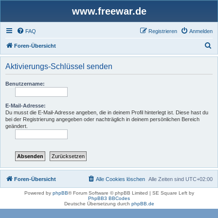
www.freewar.de
FAQ
Registrieren
Anmelden
S
Foren-Übersicht
u
Aktivierungs-Schlüssel senden
c
h
Benutzername:
e
E-Mail-Adresse:
Du musst die E-Mail-Adresse angeben, die in deinem Profil hinterlegt ist. Diese hast du
bei der Registrierung angegeben oder nachträglich in deinem persönlichen Bereich
geändert.
Foren-Übersicht
Alle Cookies löschen
Alle Zeiten sind
UTC+02:00
Powered by
phpBB
® Forum Software © phpBB Limited | SE Square Left by
PhpBB3 BBCodes
Deutsche Übersetzung durch
phpBB.de