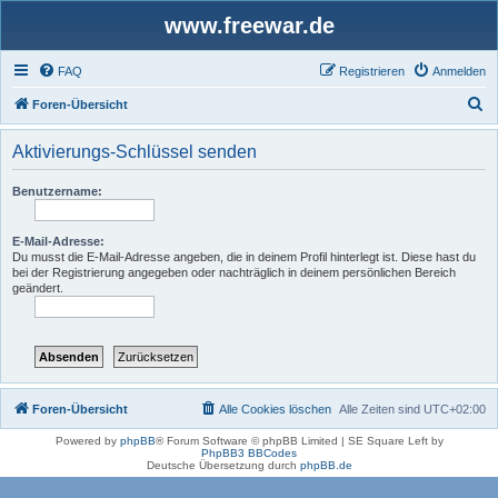
www.freewar.de
FAQ
Registrieren
Anmelden
S
Foren-Übersicht
u
Aktivierungs-Schlüssel senden
c
h
Benutzername:
e
E-Mail-Adresse:
Du musst die E-Mail-Adresse angeben, die in deinem Profil hinterlegt ist. Diese hast du
bei der Registrierung angegeben oder nachträglich in deinem persönlichen Bereich
geändert.
Foren-Übersicht
Alle Cookies löschen
Alle Zeiten sind
UTC+02:00
Powered by
phpBB
® Forum Software © phpBB Limited | SE Square Left by
PhpBB3 BBCodes
Deutsche Übersetzung durch
phpBB.de