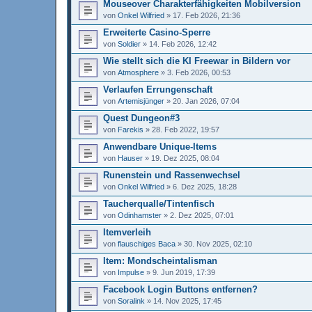
Mouseover Charakterfähigkeiten Mobilversion
von
Onkel Wilfried
»
17. Feb 2026, 21:36
Erweiterte Casino-Sperre
von
Soldier
»
14. Feb 2026, 12:42
Wie stellt sich die KI Freewar in Bildern vor
von
Atmosphere
»
3. Feb 2026, 00:53
Verlaufen Errungenschaft
von
Artemisjünger
»
20. Jan 2026, 07:04
Quest Dungeon#3
von
Farekis
»
28. Feb 2022, 19:57
Anwendbare Unique-Items
von
Hauser
»
19. Dez 2025, 08:04
Runenstein und Rassenwechsel
von
Onkel Wilfried
»
6. Dez 2025, 18:28
Taucherqualle/Tintenfisch
von
Odinhamster
»
2. Dez 2025, 07:01
Itemverleih
von
flauschiges Baca
»
30. Nov 2025, 02:10
Item: Mondscheintalisman
von
Impulse
»
9. Jun 2019, 17:39
Facebook Login Buttons entfernen?
von
Soralink
»
14. Nov 2025, 17:45