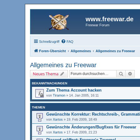
www.freewar.de
Freewar Forum
Schnellzugriff
FAQ
Foren-Übersicht
Allgemeines
Allgemeines zu Freewar
Allgemeines zu Freewar
Suche
Erw
Neues Thema
BEKANNTMACHUNGEN
Zum Thema Account hacken
von
Tiramon
»
14. Jan 2005, 16:11
THEMEN
Gewünschte Korrektur: Rechtschreib-, Grammati
von
Xartos
»
19. Feb 2009, 18:49
Gewünschte Änderungen/Bugfixes für Freewar
von
Xartos
»
17. Feb 2009, 21:23
Discord eröffnet: Freewar‘s Taverne!