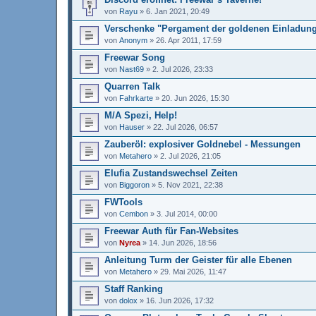
von
Rayu
»
6. Jan 2021, 20:49
Verschenke "Pergament der goldenen Einladun
von
Anonym
»
26. Apr 2011, 17:59
Freewar Song
von
Nast69
»
2. Jul 2026, 23:33
Quarren Talk
von
Fahrkarte
»
20. Jun 2026, 15:30
M/A Spezi, Help!
von
Hauser
»
22. Jul 2026, 06:57
Zauberöl: explosiver Goldnebel - Messungen
von
Metahero
»
2. Jul 2026, 21:05
Elufia Zustandswechsel Zeiten
von
Biggoron
»
5. Nov 2021, 22:38
FWTools
von
Cembon
»
3. Jul 2014, 00:00
Freewar Auth für Fan-Websites
von
Nyrea
»
14. Jun 2026, 18:56
Anleitung Turm der Geister für alle Ebenen
von
Metahero
»
29. Mai 2026, 11:47
Staff Ranking
von
dolox
»
16. Jun 2026, 17:32