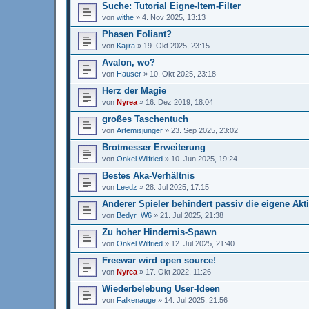
Suche: Tutorial Eigne-Item-Filter
von
withe
»
4. Nov 2025, 13:13
Phasen Foliant?
von
Kajira
»
19. Okt 2025, 23:15
Avalon, wo?
von
Hauser
»
10. Okt 2025, 23:18
Herz der Magie
von
Nyrea
»
16. Dez 2019, 18:04
großes Taschentuch
von
Artemisjünger
»
23. Sep 2025, 23:02
Brotmesser Erweiterung
von
Onkel Wilfried
»
10. Jun 2025, 19:24
Bestes Aka-Verhältnis
von
Leedz
»
28. Jul 2025, 17:15
Anderer Spieler behindert passiv die eigene Akt
von
Bedyr_W6
»
21. Jul 2025, 21:38
Zu hoher Hindernis-Spawn
von
Onkel Wilfried
»
12. Jul 2025, 21:40
Freewar wird open source!
von
Nyrea
»
17. Okt 2022, 11:26
Wiederbelebung User-Ideen
von
Falkenauge
»
14. Jul 2025, 21:56