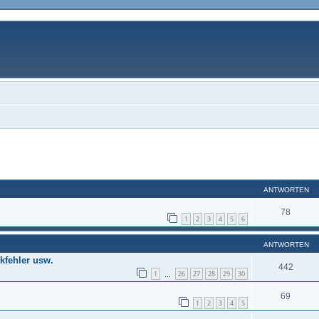
eiterte Suche
ANTWORTEN
78
1
2
3
4
5
6
ANTWORTEN
kfehler usw.
442
1
26
27
28
29
30
…
69
1
2
3
4
5