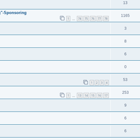
13
g"-Sponsoring
1165
1
74
75
76
77
78
…
3
8
6
0
53
1
2
3
4
253
1
13
14
15
16
17
…
9
6
6