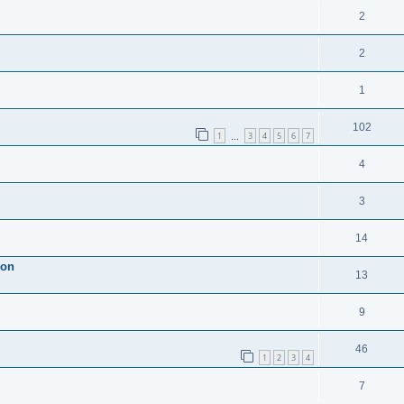
2
2
1
102
1
3
4
5
6
7
…
4
3
14
ion
13
9
46
1
2
3
4
7