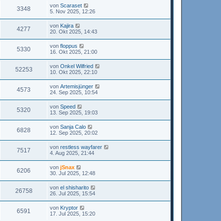
von
Scaraset
3348
5. Nov 2025, 12:26
von
Kajira
4277
20. Okt 2025, 14:43
von
floppus
5330
16. Okt 2025, 21:00
von
Onkel Wilfried
52253
10. Okt 2025, 22:10
von
Artemisjünger
4573
24. Sep 2025, 10:54
von
Speed
5320
13. Sep 2025, 19:03
von
Sanja Calo
6828
12. Sep 2025, 20:02
von
restless wayfarer
7517
4. Aug 2025, 21:44
von
jSnax
6206
30. Jul 2025, 12:48
von
el shisharito
26758
26. Jul 2025, 15:54
von
Kryptor
6591
17. Jul 2025, 15:20