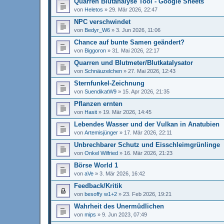
Quarren Blutanalyse Tool - Google Sheets
von
Heletos
»
29. Mär 2026, 22:47
NPC verschwindet
von
Bedyr_W6
»
3. Jun 2026, 11:06
Chance auf bunte Samen geändert?
von
Biggoron
»
31. Mai 2026, 22:17
Quarren und Blutmeter/Blutkatalysator
von
Schnäuzelchen
»
27. Mai 2026, 12:43
Sternfunkel-Zeichnung
von
SuendikatW9
»
15. Apr 2026, 21:35
Pflanzen ernten
von
Hasit
»
19. Mär 2026, 14:45
Lebendes Wasser und der Vulkan in Anatubien
von
Artemisjünger
»
17. Mär 2026, 22:11
Unbrechbarer Schutz und Eisschleimgrünlinge
von
Onkel Wilfried
»
16. Mär 2026, 21:23
Börse World 1
von
aVe
»
3. Mär 2026, 16:42
Feedback/Kritik
von
besoffy w1+2
»
23. Feb 2026, 19:21
Wahrheit des Unermüdlichen
von
mips
»
9. Jun 2023, 07:49