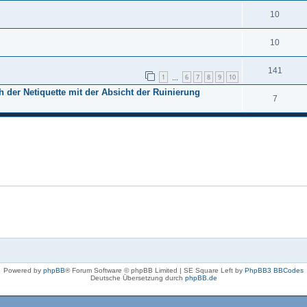
10
10
141
1
6
7
8
9
10
…
 der Netiquette mit der Absicht der Ruinierung
7
Powered by
phpBB
® Forum Software © phpBB Limited | SE Square Left by
PhpBB3 BBCodes
Deutsche Übersetzung durch
phpBB.de