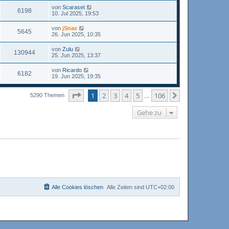
von
Scaraset
6198
10. Jul 2025, 19:53
von
jSnax
5645
26. Jun 2025, 10:35
von
Zulu
130944
25. Jun 2025, 13:37
von
Ricardo
6182
19. Jun 2025, 19:35
Seite
1
von
106
1
2
3
4
5
106
Nächste
5290 Themen
…
Gehe zu
Alle Cookies löschen
Alle Zeiten sind
UTC+02:00