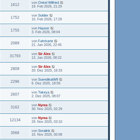
von
Onkel Wilfried
1612
19. Feb 2026, 21:29
von
Soldier
1752
15. Feb 2026, 17:29
von
Hauser
1755
3. Feb 2026, 08:04
von
Fahrkarte
2089
21. Jan 2026, 22:45
von
Sir Alex
31793
13. Jan 2026, 08:22
von
Sir Alex
2809
20. Dez 2025, 16:33
von
SuendikatW9
2296
6. Dez 2025, 18:59
von
Takeya
2607
2. Dez 2025, 08:07
von
Nyrea
3162
30. Nov 2025, 02:29
von
Nyrea
12134
29. Nov 2025, 03:10
von
Soralink
3566
15. Nov 2025, 00:08