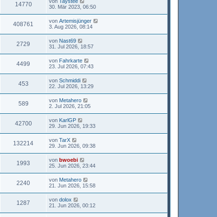
von
Taystee
14770
30. Mär 2023, 06:50
von
Artemisjünger
408761
3. Aug 2026, 08:14
von
Nast69
2729
31. Jul 2026, 18:57
von
Fahrkarte
4499
23. Jul 2026, 07:43
von
Schmiddi
453
22. Jul 2026, 13:29
von
Metahero
589
2. Jul 2026, 21:05
von
KarlGP
42700
29. Jun 2026, 19:33
von
TarX
132214
29. Jun 2026, 09:38
von
bwoebi
1993
25. Jun 2026, 23:44
von
Metahero
2240
21. Jun 2026, 15:58
von
dolox
1287
21. Jun 2026, 00:12