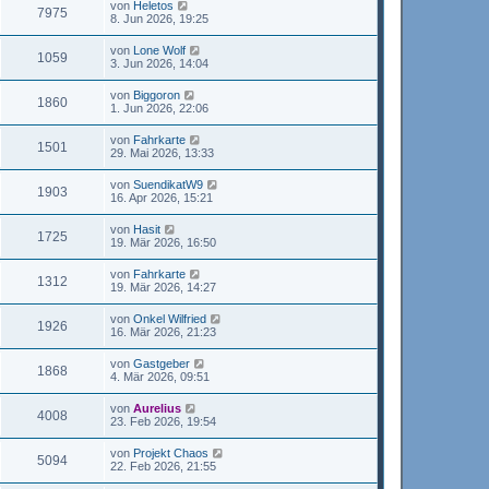
von
Heletos
7975
8. Jun 2026, 19:25
von
Lone Wolf
1059
3. Jun 2026, 14:04
von
Biggoron
1860
1. Jun 2026, 22:06
von
Fahrkarte
1501
29. Mai 2026, 13:33
von
SuendikatW9
1903
16. Apr 2026, 15:21
von
Hasit
1725
19. Mär 2026, 16:50
von
Fahrkarte
1312
19. Mär 2026, 14:27
von
Onkel Wilfried
1926
16. Mär 2026, 21:23
von
Gastgeber
1868
4. Mär 2026, 09:51
von
Aurelius
4008
23. Feb 2026, 19:54
von
Projekt Chaos
5094
22. Feb 2026, 21:55