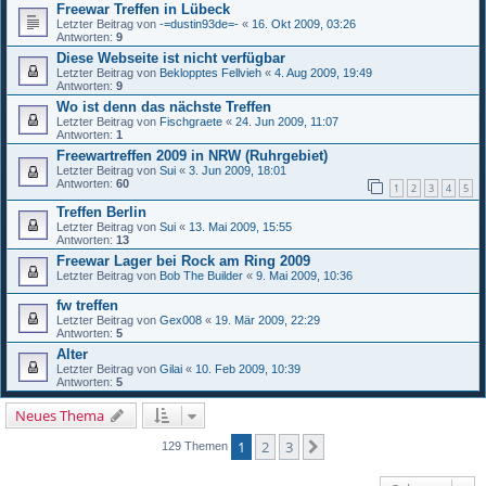
Freewar Treffen in Lübeck
Letzter Beitrag von
-=dustin93de=-
«
16. Okt 2009, 03:26
Antworten:
9
Diese Webseite ist nicht verfügbar
Letzter Beitrag von
Beklopptes Fellvieh
«
4. Aug 2009, 19:49
Antworten:
9
Wo ist denn das nächste Treffen
Letzter Beitrag von
Fischgraete
«
24. Jun 2009, 11:07
Antworten:
1
Freewartreffen 2009 in NRW (Ruhrgebiet)
Letzter Beitrag von
Sui
«
3. Jun 2009, 18:01
Antworten:
60
1
2
3
4
5
Treffen Berlin
Letzter Beitrag von
Sui
«
13. Mai 2009, 15:55
Antworten:
13
Freewar Lager bei Rock am Ring 2009
Letzter Beitrag von
Bob The Builder
«
9. Mai 2009, 10:36
fw treffen
Letzter Beitrag von
Gex008
«
19. Mär 2009, 22:29
Antworten:
5
Alter
Letzter Beitrag von
Gilai
«
10. Feb 2009, 10:39
Antworten:
5
Neues Thema
1
2
3
Nächste
129 Themen