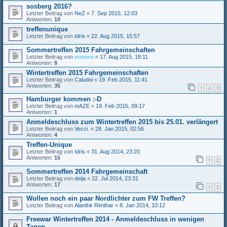
sosberg 2016?
Letzter Beitrag von
NeZ
«
7. Sep 2015, 12:03
Antworten:
10
treffenunique
Letzter Beitrag von
Idris
«
22. Aug 2015, 15:57
Sommertreffen 2015 Fahrgemeinschaften
Letzter Beitrag von
manwe
«
17. Aug 2015, 18:11
Antworten:
8
Wintertreffen 2015 Fahrgemeinschaften
Letzter Beitrag von
Caludoi
«
19. Feb 2015, 11:41
Antworten:
35
1
2
3
Hamburger kommen :-D
Letzter Beitrag von
mAZE
«
19. Feb 2015, 09:17
Antworten:
1
Anmeldeschluss zum Wintertreffen 2015 bis 25.01. verlängert
Letzter Beitrag von
Vecci.
«
28. Jan 2015, 02:56
Antworten:
4
Treffen-Unique
Letzter Beitrag von
Idris
«
31. Aug 2014, 23:20
Antworten:
15
1
2
Sommertreffen 2014 Fahrgemeinschaft
Letzter Beitrag von
deija
«
22. Jul 2014, 23:31
Antworten:
17
1
2
Wollen noch ein paar Nordlichter zum FW Treffen?
Letzter Beitrag von
Alanthir Rimthar
«
8. Jan 2014, 10:12
Freewar Wintertreffen 2014 - Anmeldeschluss in wenigen
Tagen