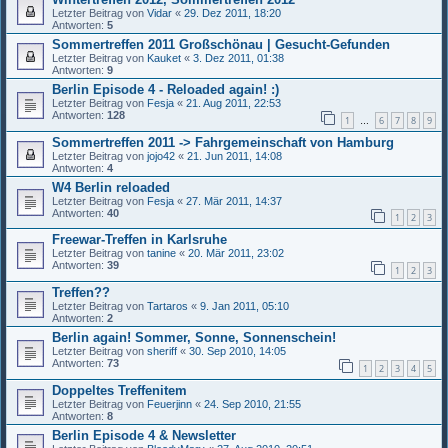
Letzter Beitrag von
Vidar
«
29. Dez 2011, 18:20
Antworten:
5
Sommertreffen 2011 Großschönau | Gesucht-Gefunden
Letzter Beitrag von
Kauket
«
3. Dez 2011, 01:38
Antworten:
9
Berlin Episode 4 - Reloaded again! :)
Letzter Beitrag von
Fesja
«
21. Aug 2011, 22:53
Antworten:
128
1
6
7
8
9
…
Sommertreffen 2011 -> Fahrgemeinschaft von Hamburg
Letzter Beitrag von
jojo42
«
21. Jun 2011, 14:08
Antworten:
4
W4 Berlin reloaded
Letzter Beitrag von
Fesja
«
27. Mär 2011, 14:37
Antworten:
40
1
2
3
Freewar-Treffen in Karlsruhe
Letzter Beitrag von
tanine
«
20. Mär 2011, 23:02
Antworten:
39
1
2
3
Treffen??
Letzter Beitrag von
Tartaros
«
9. Jan 2011, 05:10
Antworten:
2
Berlin again! Sommer, Sonne, Sonnenschein!
Letzter Beitrag von
sheriff
«
30. Sep 2010, 14:05
Antworten:
73
1
2
3
4
5
Doppeltes Treffenitem
Letzter Beitrag von
Feuerjinn
«
24. Sep 2010, 21:55
Antworten:
8
Berlin Episode 4 & Newsletter