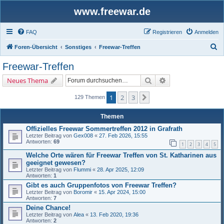
www.freewar.de
FAQ
Registrieren
Anmelden
S
Foren-Übersicht
Sonstiges
Freewar-Treffen
u
Freewar-Treffen
c
Suche
Erweiterte Suche
Neues Thema
h
e
1
2
3
Nächste
129 Themen
Themen
Offizielles Freewar Sommertreffen 2012 in Grafrath
Letzter Beitrag von
Gex008
«
27. Feb 2026, 15:55
Antworten:
69
1
2
3
4
5
Welche Orte wären für Freewar Treffen von St. Katharinen aus
geeignet gewesen?
Letzter Beitrag von
Flummi
«
28. Apr 2025, 12:09
Antworten:
1
Gibt es auch Gruppenfotos von Freewar Treffen?
Letzter Beitrag von
Boromir
«
15. Apr 2024, 15:00
Antworten:
7
Deine Chance!
Letzter Beitrag von
Alea
«
13. Feb 2020, 19:36
Antworten:
2