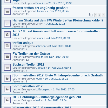
Letzter Beitrag von
Petunius
«
26. Dez 2013, 19:30
freewar treffen ort ungünstig gewählt
Letzter Beitrag von
Flummi
«
7. Nov 2013, 00:45
Antworten:
41
1
2
3
Harlem Shake auf dem FW Wintertreffen Kleinschmalkalden?
Letzter Beitrag von
Dimi
«
7. Jun 2013, 22:13
Antworten:
3
Am 27.05. ist Anmeldeschluß vom Freewar Sommertreffen
2013
Letzter Beitrag von
Petunius
«
4. Mai 2013, 01:39
treffen-unique
Letzter Beitrag von
sobbsbär
«
3. Mär 2013, 18:41
Antworten:
2
FW-Treffen an der Ostsee
Letzter Beitrag von
hanuta
«
9. Dez 2012, 20:40
Antworten:
13
Sachsen-Treffen 2012
Letzter Beitrag von
Gex008
«
14. Aug 2012, 01:44
Antworten:
4
[Sommertreffen 2012] Biete Mitfahrgelegenheit nach Grafrath
Letzter Beitrag von
Würfli
«
10. Jun 2012, 16:21
Antworten:
7
Sommertreffen 2012
Letzter Beitrag von
LuBuLegend
«
1. Mai 2012, 17:03
Antworten:
3
2012 Heldrungen - Mitfahrgelegenheit gesucht
Letzter Beitrag von
NeZ
«
19. Jan 2012, 19:34
Antworten:
4
Wintertreffen 2012, Sommertreffen 2012