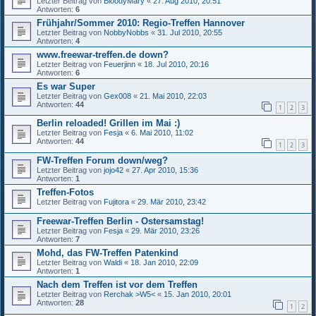
Letzter Beitrag von
BloodyMary
«
27. Aug 2010, 20:51
Antworten:
6
Frühjahr/Sommer 2010: Regio-Treffen Hannover
Letzter Beitrag von
NobbyNobbs
«
31. Jul 2010, 20:55
Antworten:
4
www.freewar-treffen.de down?
Letzter Beitrag von
Feuerjinn
«
18. Jul 2010, 20:16
Antworten:
6
Es war Super
Letzter Beitrag von
Gex008
«
21. Mai 2010, 22:03
Antworten:
44
1
2
3
Berlin reloaded! Grillen im Mai :)
Letzter Beitrag von
Fesja
«
6. Mai 2010, 11:02
Antworten:
44
1
2
3
FW-Treffen Forum down/weg?
Letzter Beitrag von
jojo42
«
27. Apr 2010, 15:36
Antworten:
1
Treffen-Fotos
Letzter Beitrag von
Fujitora
«
29. Mär 2010, 23:42
Freewar-Treffen Berlin - Ostersamstag!
Letzter Beitrag von
Fesja
«
29. Mär 2010, 23:26
Antworten:
7
Mohd, das FW-Treffen Patenkind
Letzter Beitrag von
Waldi
«
18. Jan 2010, 22:09
Antworten:
1
Nach dem Treffen ist vor dem Treffen
Letzter Beitrag von
Rerchak >W5<
«
15. Jan 2010, 20:01
Antworten:
28
1
2