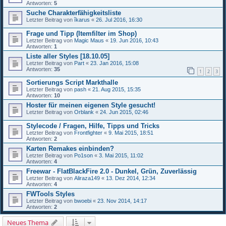
Antworten:
5
Suche Charakterfähigkeitsliste
Letzter Beitrag von
îkarus
«
26. Jul 2016, 16:30
Frage und Tipp (Itemfilter im Shop)
Letzter Beitrag von
Magic Maus
«
19. Jun 2016, 10:43
Antworten:
1
Liste aller Styles [18.10.05]
Letzter Beitrag von
Part
«
23. Jan 2016, 15:08
Antworten:
35
1
2
3
Sortierungs Script Markthalle
Letzter Beitrag von
pash
«
21. Aug 2015, 15:35
Antworten:
10
Hoster für meinen eigenen Style gesucht!
Letzter Beitrag von
Orblank
«
24. Jun 2015, 02:46
Stylecode / Fragen, Hilfe, Tipps und Tricks
Letzter Beitrag von
Frontfighter
«
9. Mai 2015, 18:51
Antworten:
2
Karten Remakes einbinden?
Letzter Beitrag von
Po1son
«
3. Mai 2015, 11:02
Antworten:
4
Freewar - FlatBlackFire 2.0 - Dunkel, Grün, Zuverlässig
Letzter Beitrag von
Aliraza149
«
13. Dez 2014, 12:34
Antworten:
4
FWTools Styles
Letzter Beitrag von
bwoebi
«
23. Nov 2014, 14:17
Antworten:
2
Neues Thema