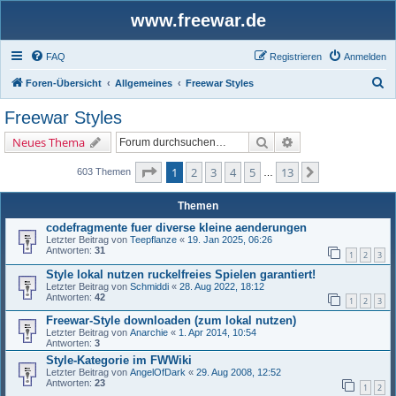
www.freewar.de
FAQ
Registrieren
Anmelden
S
Foren-Übersicht
Allgemeines
Freewar Styles
u
Freewar Styles
c
Suche
Erweiterte Suche
Neues Thema
h
e
Seite
1
von
13
1
2
3
4
5
13
Nächste
603 Themen
…
Themen
codefragmente fuer diverse kleine aenderungen
Letzter Beitrag von
Teepflanze
«
19. Jan 2025, 06:26
Antworten:
31
1
2
3
Style lokal nutzen ruckelfreies Spielen garantiert!
Letzter Beitrag von
Schmiddi
«
28. Aug 2022, 18:12
Antworten:
42
1
2
3
Freewar-Style downloaden (zum lokal nutzen)
Letzter Beitrag von
Anarchie
«
1. Apr 2014, 10:54
Antworten:
3
Style-Kategorie im FWWiki
Letzter Beitrag von
AngelOfDark
«
29. Aug 2008, 12:52
Antworten:
23
1
2