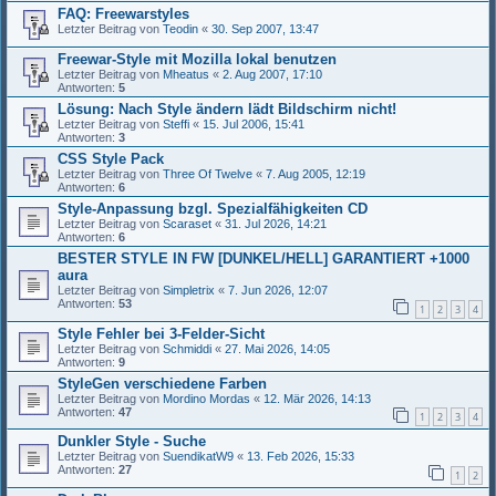
FAQ: Freewarstyles
Letzter Beitrag von
Teodin
«
30. Sep 2007, 13:47
Freewar-Style mit Mozilla lokal benutzen
Letzter Beitrag von
Mheatus
«
2. Aug 2007, 17:10
Antworten:
5
Lösung: Nach Style ändern lädt Bildschirm nicht!
Letzter Beitrag von
Steffi
«
15. Jul 2006, 15:41
Antworten:
3
CSS Style Pack
Letzter Beitrag von
Three Of Twelve
«
7. Aug 2005, 12:19
Antworten:
6
Style-Anpassung bzgl. Spezialfähigkeiten CD
Letzter Beitrag von
Scaraset
«
31. Jul 2026, 14:21
Antworten:
6
BESTER STYLE IN FW [DUNKEL/HELL] GARANTIERT +1000
aura
Letzter Beitrag von
Simpletrix
«
7. Jun 2026, 12:07
Antworten:
53
1
2
3
4
Style Fehler bei 3-Felder-Sicht
Letzter Beitrag von
Schmiddi
«
27. Mai 2026, 14:05
Antworten:
9
StyleGen verschiedene Farben
Letzter Beitrag von
Mordino Mordas
«
12. Mär 2026, 14:13
Antworten:
47
1
2
3
4
Dunkler Style - Suche
Letzter Beitrag von
SuendikatW9
«
13. Feb 2026, 15:33
Antworten:
27
1
2