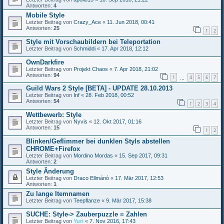
Antworten:
4
Mobile Style
Letzter Beitrag von
Crazy_Ace
«
11. Jun 2018, 00:41
Antworten:
25
1
2
Style mit Vorschaubildern bei Teleportation
Letzter Beitrag von
Schmiddi
«
17. Apr 2018, 12:12
OwnDarkfire
Letzter Beitrag von
Projekt Chaos
«
7. Apr 2018, 21:02
Antworten:
94
1
4
5
6
7
…
Guild Wars 2 Style [BETA] - UPDATE 28.10.2013
Letzter Beitrag von
Inf
«
28. Feb 2018, 00:52
Antworten:
54
1
2
3
4
Wettbewerb: Style
Letzter Beitrag von
Nyvis
«
12. Okt 2017, 01:16
Antworten:
15
1
2
Blinken/Geflimmer bei dunklen Styls abstellen
CHROME+Firefox
Letzter Beitrag von
Mordino Mordas
«
15. Sep 2017, 09:31
Antworten:
2
Style Änderung
Letzter Beitrag von
Draco Ellmánò
«
17. Mär 2017, 12:53
Antworten:
1
Zu lange Itemnamen
Letzter Beitrag von
Teepflanze
«
9. Mär 2017, 15:38
SUCHE: Style-> Zauberpuzzle = Zahlen
Letzter Beitrag von
Yuri
«
7. Nov 2016, 17:43