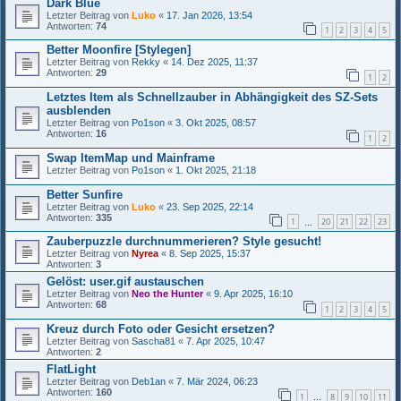
Dark Blue
Letzter Beitrag von
Luko
«
17. Jan 2026, 13:54
Antworten:
74
1
2
3
4
5
Better Moonfire [Stylegen]
Letzter Beitrag von
Rekky
«
14. Dez 2025, 11:37
Antworten:
29
1
2
Letztes Item als Schnellzauber in Abhängigkeit des SZ-Sets
ausblenden
Letzter Beitrag von
Po1son
«
3. Okt 2025, 08:57
Antworten:
16
1
2
Swap ItemMap und Mainframe
Letzter Beitrag von
Po1son
«
1. Okt 2025, 21:18
Better Sunfire
Letzter Beitrag von
Luko
«
23. Sep 2025, 22:14
Antworten:
335
1
20
21
22
23
…
Zauberpuzzle durchnummerieren? Style gesucht!
Letzter Beitrag von
Nyrea
«
8. Sep 2025, 15:37
Antworten:
3
Gelöst: user.gif austauschen
Letzter Beitrag von
Neo the Hunter
«
9. Apr 2025, 16:10
Antworten:
68
1
2
3
4
5
Kreuz durch Foto oder Gesicht ersetzen?
Letzter Beitrag von
Sascha81
«
7. Apr 2025, 10:47
Antworten:
2
FlatLight
Letzter Beitrag von
Deb1an
«
7. Mär 2024, 06:23
Antworten:
160
1
8
9
10
11
…