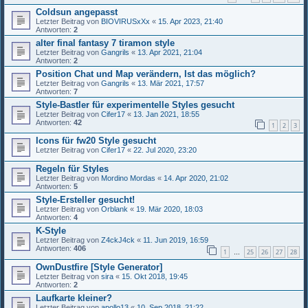
Coldsun angepasst
Letzter Beitrag von
BIOVIRUSxXx
«
15. Apr 2023, 21:40
Antworten:
2
alter final fantasy 7 tiramon style
Letzter Beitrag von
Gangrils
«
13. Apr 2021, 21:04
Antworten:
2
Position Chat und Map verändern, Ist das möglich?
Letzter Beitrag von
Gangrils
«
13. Mär 2021, 17:57
Antworten:
7
Style-Bastler für experimentelle Styles gesucht
Letzter Beitrag von
Cifer17
«
13. Jan 2021, 18:55
Antworten:
42
1
2
3
Icons für fw20 Style gesucht
Letzter Beitrag von
Cifer17
«
22. Jul 2020, 23:20
Regeln für Styles
Letzter Beitrag von
Mordino Mordas
«
14. Apr 2020, 21:02
Antworten:
5
Style-Ersteller gesucht!
Letzter Beitrag von
Orblank
«
19. Mär 2020, 18:03
Antworten:
4
K-Style
Letzter Beitrag von
Z4ckJ4ck
«
11. Jun 2019, 16:59
Antworten:
406
1
25
26
27
28
…
OwnDustfire [Style Generator]
Letzter Beitrag von
sira
«
15. Okt 2018, 19:45
Antworten:
2
Laufkarte kleiner?
Letzter Beitrag von
apollo13
«
10. Sep 2018, 21:22