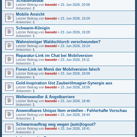
Schattenavatar
Letzter Beitrag von
bwoebi
«
23. Jun 2026, 20:58
Antworten:
2
Mobile Ansicht
Letzter Beitrag von
bwoebi
«
23. Jun 2026, 19:29
Antworten:
1
Schwarm-Königin
Letzter Beitrag von
bwoebi
«
23. Jun 2026, 19:28
Antworten:
1
Wahnsinniger Waldschlurch verschwunden?
Letzter Beitrag von
bwoebi
«
23. Jun 2026, 19:24
Antworten:
1
Reparatur-Link im Chat bei Mobilversion
Letzter Beitrag von
bwoebi
«
23. Jun 2026, 19:11
Antworten:
1
Foren-Link im Menü der Mobilversion falsch
Letzter Beitrag von
bwoebi
«
23. Jun 2026, 19:09
Antworten:
1
Gold-Inspiration löst Zauberölmagier-Synergie aus
Letzter Beitrag von
bwoebi
«
23. Jun 2026, 18:56
Antworten:
1
Weltenwandler & Angstbarriere
Letzter Beitrag von
bwoebi
«
23. Jun 2026, 18:46
Antworten:
1
Anwendbares Unique Item erstellen - Fehlerhafte Vorschau
Letzter Beitrag von
bwoebi
«
23. Jun 2026, 18:44
Antworten:
1
Schwarmauftrag weg wegen (auto)logout?
Letzter Beitrag von
bwoebi
«
23. Jun 2026, 18:41
Antworten:
1