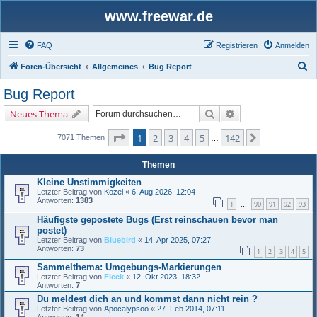
www.freewar.de
FAQ
Registrieren
Anmelden
S
Foren-Übersicht
Allgemeines
Bug Report
u
Bug Report
c
Suche
Erweiterte Suche
Neues Thema
h
e
Seite
1
von
142
1
2
3
4
5
142
Nächste
7071 Themen
…
Themen
Kleine Unstimmigkeiten
Letzter Beitrag von
Kozel
«
6. Aug 2026, 12:04
Antworten:
1383
1
90
91
92
93
…
Häufigste gepostete Bugs (Erst reinschauen bevor man
postet)
Letzter Beitrag von
Bluebird
«
14. Apr 2025, 07:27
Antworten:
73
1
2
3
4
5
Sammelthema: Umgebungs-Markierungen
Letzter Beitrag von
Fleck
«
12. Okt 2023, 18:32
Antworten:
7
Du meldest dich an und kommst dann nicht rein ?
Letzter Beitrag von
Apocalypsoo
«
27. Feb 2014, 07:11