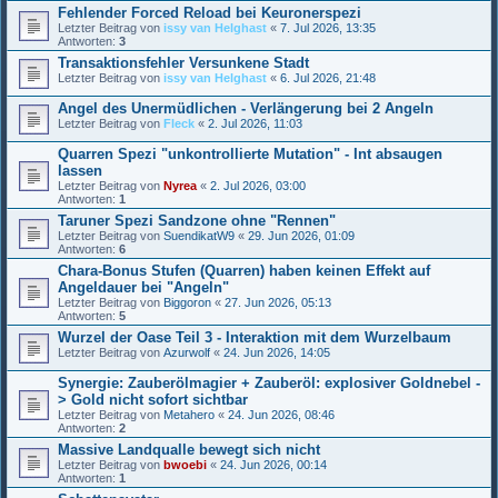
Fehlender Forced Reload bei Keuronerspezi
Letzter Beitrag von
issy van Helghast
«
7. Jul 2026, 13:35
Antworten:
3
Transaktionsfehler Versunkene Stadt
Letzter Beitrag von
issy van Helghast
«
6. Jul 2026, 21:48
Angel des Unermüdlichen - Verlängerung bei 2 Angeln
Letzter Beitrag von
Fleck
«
2. Jul 2026, 11:03
Quarren Spezi "unkontrollierte Mutation" - Int absaugen
lassen
Letzter Beitrag von
Nyrea
«
2. Jul 2026, 03:00
Antworten:
1
Taruner Spezi Sandzone ohne "Rennen"
Letzter Beitrag von
SuendikatW9
«
29. Jun 2026, 01:09
Antworten:
6
Chara-Bonus Stufen (Quarren) haben keinen Effekt auf
Angeldauer bei "Angeln"
Letzter Beitrag von
Biggoron
«
27. Jun 2026, 05:13
Antworten:
5
Wurzel der Oase Teil 3 - Interaktion mit dem Wurzelbaum
Letzter Beitrag von
Azurwolf
«
24. Jun 2026, 14:05
Synergie: Zauberölmagier + Zauberöl: explosiver Goldnebel -
> Gold nicht sofort sichtbar
Letzter Beitrag von
Metahero
«
24. Jun 2026, 08:46
Antworten:
2
Massive Landqualle bewegt sich nicht
Letzter Beitrag von
bwoebi
«
24. Jun 2026, 00:14
Antworten:
1