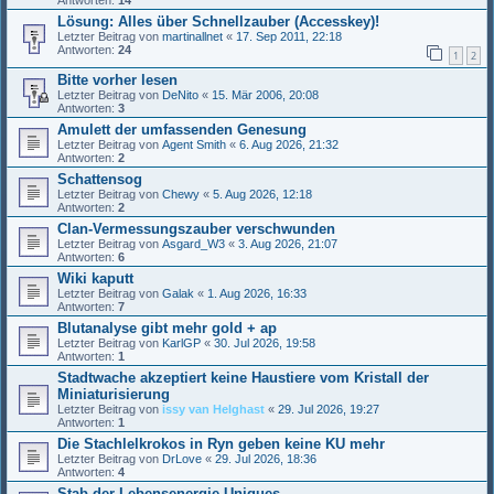
Antworten:
14
Lösung: Alles über Schnellzauber (Accesskey)!
Letzter Beitrag von
martinallnet
«
17. Sep 2011, 22:18
Antworten:
24
1
2
Bitte vorher lesen
Letzter Beitrag von
DeNito
«
15. Mär 2006, 20:08
Antworten:
3
Amulett der umfassenden Genesung
Letzter Beitrag von
Agent Smith
«
6. Aug 2026, 21:32
Antworten:
2
Schattensog
Letzter Beitrag von
Chewy
«
5. Aug 2026, 12:18
Antworten:
2
Clan-Vermessungszauber verschwunden
Letzter Beitrag von
Asgard_W3
«
3. Aug 2026, 21:07
Antworten:
6
Wiki kaputt
Letzter Beitrag von
Galak
«
1. Aug 2026, 16:33
Antworten:
7
Blutanalyse gibt mehr gold + ap
Letzter Beitrag von
KarlGP
«
30. Jul 2026, 19:58
Antworten:
1
Stadtwache akzeptiert keine Haustiere vom Kristall der
Miniaturisierung
Letzter Beitrag von
issy van Helghast
«
29. Jul 2026, 19:27
Antworten:
1
Die Stachlelkrokos in Ryn geben keine KU mehr
Letzter Beitrag von
DrLove
«
29. Jul 2026, 18:36
Antworten:
4
Stab der Lebensenergie Uniques