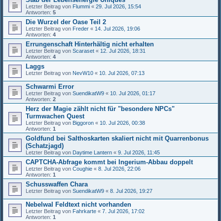
Letzter Beitrag von
Flummi
«
29. Jul 2026, 15:54
Antworten:
5
Die Wurzel der Oase Teil 2
Letzter Beitrag von
Freder
«
14. Jul 2026, 19:06
Antworten:
4
Errungenschaft Hinterhältig nicht erhalten
Letzter Beitrag von
Scaraset
«
12. Jul 2026, 18:31
Antworten:
4
Laggs
Letzter Beitrag von
NevW10
«
10. Jul 2026, 07:13
Schwarmi Error
Letzter Beitrag von
SuendikatW9
«
10. Jul 2026, 01:17
Antworten:
2
Herz der Magie zählt nicht für "besondere NPCs"
Turmwachen Quest
Letzter Beitrag von
Biggoron
«
10. Jul 2026, 00:38
Antworten:
1
Goldfund bei Salthoskarten skaliert nicht mit Quarrenbonus
(Schatzjagd)
Letzter Beitrag von
Daytime Lantern
«
9. Jul 2026, 11:45
CAPTCHA-Abfrage kommt bei Ingerium-Abbau doppelt
Letzter Beitrag von
Coughie
«
8. Jul 2026, 22:06
Antworten:
1
Schusswaffen Chara
Letzter Beitrag von
SuendikatW9
«
8. Jul 2026, 19:27
Nebelwal Feldtext nicht vorhanden
Letzter Beitrag von
Fahrkarte
«
7. Jul 2026, 17:02
Antworten:
1