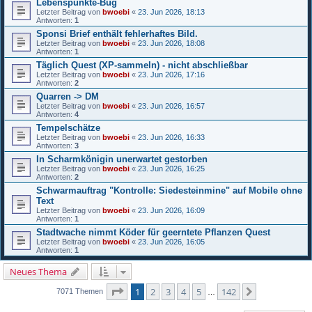
Lebenspunkte-Bug
Letzter Beitrag von
bwoebi
«
23. Jun 2026, 18:13
Antworten:
1
Sponsi Brief enthält fehlerhaftes Bild.
Letzter Beitrag von
bwoebi
«
23. Jun 2026, 18:08
Antworten:
1
Täglich Quest (XP-sammeln) - nicht abschließbar
Letzter Beitrag von
bwoebi
«
23. Jun 2026, 17:16
Antworten:
2
Quarren -> DM
Letzter Beitrag von
bwoebi
«
23. Jun 2026, 16:57
Antworten:
4
Tempelschätze
Letzter Beitrag von
bwoebi
«
23. Jun 2026, 16:33
Antworten:
3
In Scharmkönigin unerwartet gestorben
Letzter Beitrag von
bwoebi
«
23. Jun 2026, 16:25
Antworten:
2
Schwarmauftrag "Kontrolle: Siedesteinmine" auf Mobile ohne
Text
Letzter Beitrag von
bwoebi
«
23. Jun 2026, 16:09
Antworten:
1
Stadtwache nimmt Köder für geerntete Pflanzen Quest
Letzter Beitrag von
bwoebi
«
23. Jun 2026, 16:05
Antworten:
1
Neues Thema
Seite
1
von
142
1
2
3
4
5
142
Nächste
7071 Themen
…