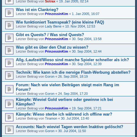
Letzter Beitrag von
Sotrax
«
19. Jan 2005, 02:14
Was ist ein Clankrieg?
Letzter Beitrag von
PrinzessinKim
«
1. Jan 2005, 16:07
Wie funktioniert Teamspeak? (eine kleine FAQ)
Letzter Beitrag von
Lady Biene
«
10. Nov 2004, 12:53
Gibt es Quests? / Was sind Quests?
Letzter Beitrag von
PrinzessinKim
«
30. Sep 2004, 13:58
Was gibt es über den Chat zu wissen?
Letzter Beitrag von
PrinzessinKim
«
30. Sep 2004, 12:44
Allg.:Laufzeit/Wieso sind manche Spieler schneller als ich?
Letzter Beitrag von
PrinzessinKim
«
30. Sep 2004, 12:39
Technik: Wie kann ich die nervige Flash-Werbung abstellen?
Letzter Beitrag von
Goron
«
26. Sep 2004, 18:19
Forum: Nach wie vielen Beiträgen steigt mein Rang im
Forum?
Letzter Beitrag von
Goron
«
24. Sep 2004, 17:20
Kämpfe: Wieviel Gold verliere oder gewinne ich bei
Kämpfen?
Letzter Beitrag von
PrinzessinKim
«
19. Sep 2004, 17:21
Kämpfe: Wieso sterbe ich während ich offline war?
Letzter Beitrag von
Tiramon
«
30. Jul 2004, 13:40
Accounts: Nach wieviel Tagen werden Inaktive gelöscht?
Letzter Beitrag von
Goron
«
30. Jul 2004, 11:50