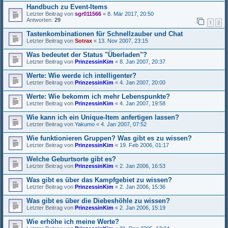
Handbuch zu Event-Items
Letzter Beitrag von
sgr011566
«
8. Mär 2017, 20:50
Antworten:
29
1
2
Tastenkombinationen für Schnellzauber und Chat
Letzter Beitrag von
Sotrax
«
13. Nov 2007, 23:15
Was bedeutet der Status "Überladen"?
Letzter Beitrag von
PrinzessinKim
«
8. Jan 2007, 20:37
Werte: Wie werde ich intelligenter?
Letzter Beitrag von
PrinzessinKim
«
4. Jan 2007, 20:00
Werte: Wie bekomm ich mehr Lebenspunkte?
Letzter Beitrag von
PrinzessinKim
«
4. Jan 2007, 19:58
Wie kann ich ein Unique-Item anfertigen lassen?
Letzter Beitrag von
Yakumo
«
4. Jan 2007, 07:52
Wie funktionieren Gruppen? Was gibt es zu wissen?
Letzter Beitrag von
PrinzessinKim
«
19. Feb 2006, 01:17
Welche Geburtsorte gibt es?
Letzter Beitrag von
PrinzessinKim
«
2. Jan 2006, 16:53
Was gibt es über das Kampfgebiet zu wissen?
Letzter Beitrag von
PrinzessinKim
«
2. Jan 2006, 15:36
Was gibt es über die Diebeshöhle zu wissen?
Letzter Beitrag von
PrinzessinKim
«
2. Jan 2006, 15:19
Wie erhöhe ich meine Werte?