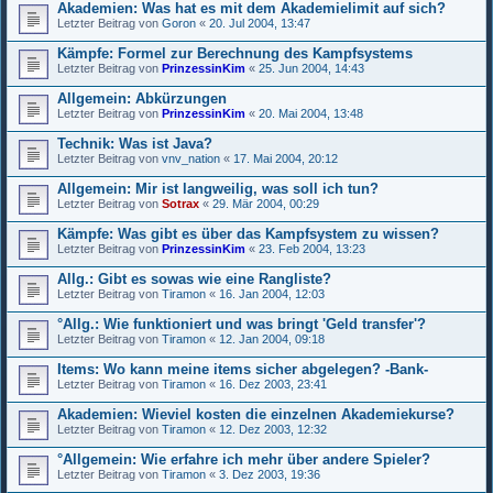
Akademien: Was hat es mit dem Akademielimit auf sich?
Letzter Beitrag von
Goron
«
20. Jul 2004, 13:47
Kämpfe: Formel zur Berechnung des Kampfsystems
Letzter Beitrag von
PrinzessinKim
«
25. Jun 2004, 14:43
Allgemein: Abkürzungen
Letzter Beitrag von
PrinzessinKim
«
20. Mai 2004, 13:48
Technik: Was ist Java?
Letzter Beitrag von
vnv_nation
«
17. Mai 2004, 20:12
Allgemein: Mir ist langweilig, was soll ich tun?
Letzter Beitrag von
Sotrax
«
29. Mär 2004, 00:29
Kämpfe: Was gibt es über das Kampfsystem zu wissen?
Letzter Beitrag von
PrinzessinKim
«
23. Feb 2004, 13:23
Allg.: Gibt es sowas wie eine Rangliste?
Letzter Beitrag von
Tiramon
«
16. Jan 2004, 12:03
°Allg.: Wie funktioniert und was bringt 'Geld transfer'?
Letzter Beitrag von
Tiramon
«
12. Jan 2004, 09:18
Items: Wo kann meine items sicher abgelegen? -Bank-
Letzter Beitrag von
Tiramon
«
16. Dez 2003, 23:41
Akademien: Wieviel kosten die einzelnen Akademiekurse?
Letzter Beitrag von
Tiramon
«
12. Dez 2003, 12:32
°Allgemein: Wie erfahre ich mehr über andere Spieler?
Letzter Beitrag von
Tiramon
«
3. Dez 2003, 19:36