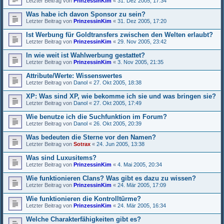
Letzter Beitrag von
PrinzessinKim
«
31. Dez 2005, 17:34
Was habe ich davon Sponsor zu sein?
Letzter Beitrag von
PrinzessinKim
«
31. Dez 2005, 17:20
Ist Werbung für Goldtransfers zwischen den Welten erlaubt?
Letzter Beitrag von
PrinzessinKim
«
29. Nov 2005, 23:42
In wie weit ist Wahlwerbung gestattet?
Letzter Beitrag von
PrinzessinKim
«
3. Nov 2005, 21:35
Attribute/Werte: Wissenswertes
Letzter Beitrag von
Danol
«
27. Okt 2005, 18:38
XP: Was sind XP, wie bekomme ich sie und was bringen sie?
Letzter Beitrag von
Danol
«
27. Okt 2005, 17:49
Wie benutze ich die Suchfunktion im Forum?
Letzter Beitrag von
Danol
«
26. Okt 2005, 20:39
Was bedeuten die Sterne vor den Namen?
Letzter Beitrag von
Sotrax
«
24. Jun 2005, 13:38
Was sind Luxusitems?
Letzter Beitrag von
PrinzessinKim
«
4. Mai 2005, 20:34
Wie funktionieren Clans? Was gibt es dazu zu wissen?
Letzter Beitrag von
PrinzessinKim
«
24. Mär 2005, 17:09
Wie funktionieren die Kontrolltürme?
Letzter Beitrag von
PrinzessinKim
«
24. Mär 2005, 16:34
Welche Charakterfähigkeiten gibt es?