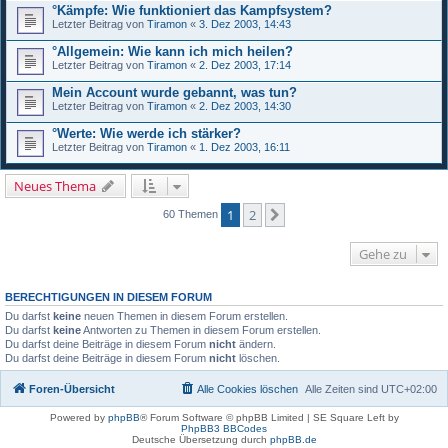
°Kämpfe: Wie funktioniert das Kampfsystem?
Letzter Beitrag von
Tiramon
«
3. Dez 2003, 14:43
°Allgemein: Wie kann ich mich heilen?
Letzter Beitrag von
Tiramon
«
2. Dez 2003, 17:14
Mein Account wurde gebannt, was tun?
Letzter Beitrag von
Tiramon
«
2. Dez 2003, 14:30
°Werte: Wie werde ich stärker?
Letzter Beitrag von
Tiramon
«
1. Dez 2003, 16:11
Neues Thema
1
2
Nächste
60 Themen
Gehe zu
BERECHTIGUNGEN IN DIESEM FORUM
Du darfst
keine
neuen Themen in diesem Forum erstellen.
Du darfst
keine
Antworten zu Themen in diesem Forum erstellen.
Du darfst deine Beiträge in diesem Forum
nicht
ändern.
Du darfst deine Beiträge in diesem Forum
nicht
löschen.
Foren-Übersicht
Alle Cookies löschen
Alle Zeiten sind
UTC+02:00
Powered by
phpBB
® Forum Software © phpBB Limited | SE Square Left by
PhpBB3 BBCodes
Deutsche Übersetzung durch
phpBB.de