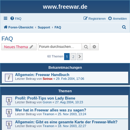
www.freewar.de
FAQ
Registrieren
Anmelden
S
Foren-Übersicht
Support
FAQ
u
FAQ
c
Suche
Erweiterte Suche
Neues Thema
h
e
1
2
Nächste
60 Themen
Bekanntmachungen
Allgemein: Freewar Handbuch
Letzter Beitrag von
Sotrax
«
29. Feb 2004, 17:06
Themen
Profil: Profil-Tips von Lady Biene
Letzter Beitrag von
Goron
«
27. Aug 2004, 10:23
Wer hat in Freewar alles was zu sagen?
Letzter Beitrag von
Tiramon
«
25. Nov 2003, 13:24
Allgemein: Gibt es eine gesamte Karte der Freewar-Welt?
Letzter Beitrag von
Tiramon
«
18. Nov 2003, 22:27