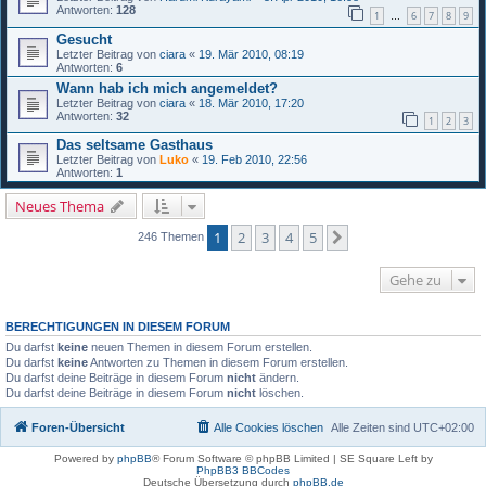
Antworten:
128
1
6
7
8
9
…
Gesucht
Letzter Beitrag von
ciara
«
19. Mär 2010, 08:19
Antworten:
6
Wann hab ich mich angemeldet?
Letzter Beitrag von
ciara
«
18. Mär 2010, 17:20
Antworten:
32
1
2
3
Das seltsame Gasthaus
Letzter Beitrag von
Luko
«
19. Feb 2010, 22:56
Antworten:
1
Neues Thema
1
2
3
4
5
Nächste
246 Themen
Gehe zu
BERECHTIGUNGEN IN DIESEM FORUM
Du darfst
keine
neuen Themen in diesem Forum erstellen.
Du darfst
keine
Antworten zu Themen in diesem Forum erstellen.
Du darfst deine Beiträge in diesem Forum
nicht
ändern.
Du darfst deine Beiträge in diesem Forum
nicht
löschen.
Foren-Übersicht
Alle Cookies löschen
Alle Zeiten sind
UTC+02:00
Powered by
phpBB
® Forum Software © phpBB Limited | SE Square Left by
PhpBB3 BBCodes
Deutsche Übersetzung durch
phpBB.de