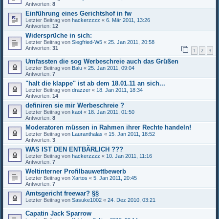
Antworten:
8
Einführung eines Gerichtshof in fw
Letzter Beitrag von
hackerzzzz
«
6. Mär 2011, 13:26
Antworten:
12
Widersprüche in sich:
Letzter Beitrag von
Siegfried-W5
«
25. Jan 2011, 20:58
Antworten:
31
1
2
3
Umfassten die sog Werbeschreie auch das Grüßen
Letzter Beitrag von
Balu
«
25. Jan 2011, 09:04
Antworten:
7
"halt die klappe" ist ab dem 18.01.11 an sich...
Letzter Beitrag von
drazzer
«
18. Jan 2011, 18:34
Antworten:
14
definiren sie mir Werbeschreie ?
Letzter Beitrag von
kaot
«
18. Jan 2011, 01:50
Antworten:
8
Moderatoren müssen in Rahmen ihrer Rechte handeln!
Letzter Beitrag von
Lauranthalas
«
15. Jan 2011, 18:52
Antworten:
3
WAS IST DEN ENTBÄRLICH ???
Letzter Beitrag von
hackerzzzz
«
10. Jan 2011, 11:16
Antworten:
7
Weltinterner Profilbauwettbewerb
Letzter Beitrag von
Xartos
«
5. Jan 2011, 20:45
Antworten:
7
Amtsgericht freewar? §§
Letzter Beitrag von
Sasuke1002
«
24. Dez 2010, 03:21
Capatin Jack Sparrow