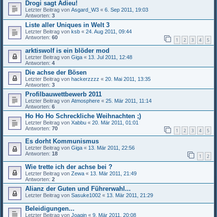
Drogi sagt Adieu!
Letzter Beitrag von
Asgard_W3
«
6. Sep 2011, 19:03
Antworten:
3
Liste aller Uniques in Welt 3
Letzter Beitrag von
ksb
«
24. Aug 2011, 09:44
Antworten:
60
1
2
3
4
5
arktiswolf is ein blöder mod
Letzter Beitrag von
Giga
«
13. Jul 2011, 12:48
Antworten:
4
Die achse der Bösen
Letzter Beitrag von
hackerzzzz
«
20. Mai 2011, 13:35
Antworten:
3
Profilbauwettbewerb 2011
Letzter Beitrag von
Atmosphere
«
25. Mär 2011, 11:14
Antworten:
6
Ho Ho Ho Schreckliche Weihnachten ;)
Letzter Beitrag von
Xabbu
«
20. Mär 2011, 01:01
Antworten:
70
1
2
3
4
5
Es dorht Kommunismus
Letzter Beitrag von
Giga
«
13. Mär 2011, 22:56
Antworten:
18
1
2
Wie trette ich der achse bei ?
Letzter Beitrag von
Zewa
«
13. Mär 2011, 21:49
Antworten:
2
Alianz der Guten und Führerwahl...
Letzter Beitrag von
Sasuke1002
«
13. Mär 2011, 21:29
Beleidigungen...
Letzter Beitrag von
Joaqin
«
9. Mär 2011, 20:08