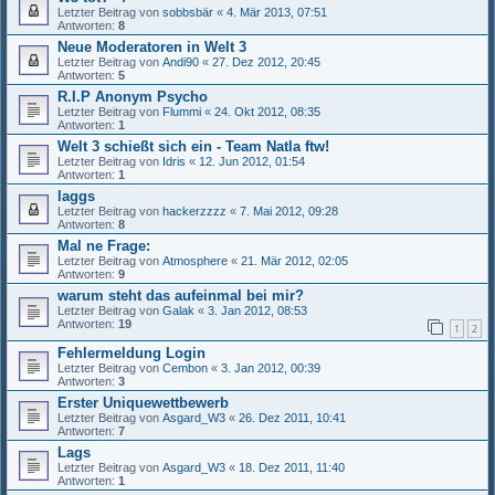
Letzter Beitrag von
sobbsbär
«
4. Mär 2013, 07:51
Antworten:
8
Neue Moderatoren in Welt 3
Letzter Beitrag von
Andi90
«
27. Dez 2012, 20:45
Antworten:
5
R.I.P Anonym Psycho
Letzter Beitrag von
Flummi
«
24. Okt 2012, 08:35
Antworten:
1
Welt 3 schießt sich ein - Team Natla ftw!
Letzter Beitrag von
Idris
«
12. Jun 2012, 01:54
Antworten:
1
laggs
Letzter Beitrag von
hackerzzzz
«
7. Mai 2012, 09:28
Antworten:
8
Mal ne Frage:
Letzter Beitrag von
Atmosphere
«
21. Mär 2012, 02:05
Antworten:
9
warum steht das aufeinmal bei mir?
Letzter Beitrag von
Galak
«
3. Jan 2012, 08:53
Antworten:
19
1
2
Fehlermeldung Login
Letzter Beitrag von
Cembon
«
3. Jan 2012, 00:39
Antworten:
3
Erster Uniquewettbewerb
Letzter Beitrag von
Asgard_W3
«
26. Dez 2011, 10:41
Antworten:
7
Lags
Letzter Beitrag von
Asgard_W3
«
18. Dez 2011, 11:40
Antworten:
1