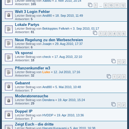
Letzter Beitrag von
Xabbu
«
3. Nov 2010, 20:14
Antworten:
165
1
9
10
11
12
…
Welt 3 Login Fehler
Letzter Beitrag von
Andi90
«
18. Sep 2010, 11:49
Antworten:
5
Lokale Partys
Letzter Beitrag von
Beklopptes Fellvieh
«
3. Sep 2010, 01:17
Antworten:
81
1
2
3
4
5
6
Neue Regelung zu den Werbeschreien
Letzter Beitrag von
Joaqin
«
29. Aug 2010, 17:37
Antworten:
6
Vk sponsi
Letzter Beitrag von
check
«
17. Aug 2010, 22:10
Antworten:
18
1
2
Pflanzenkundler w3
Letzter Beitrag von
Luko
«
12. Jul 2010, 17:16
Antworten:
32
1
2
3
Gebannt
Letzter Beitrag von
Andi90
«
5. Mai 2010, 10:48
Antworten:
7
Moderatorensuche
Letzter Beitrag von
Dendera
«
19. Apr 2010, 15:24
Antworten:
29
1
2
Doppel IP
Letzter Beitrag von
HVDDP
«
19. Apr 2010, 13:36
Antworten:
7
Zeigt Euch - die dritte
Letzter Beitrag von
Harumi Kurayami
«
5. Apr 2010, 16:38