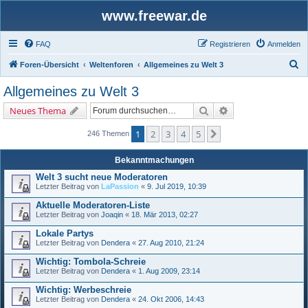
www.freewar.de
FAQ
Registrieren
Anmelden
S
Foren-Übersicht
Weltenforen
Allgemeines zu Welt 3
u
Allgemeines zu Welt 3
c
Suche
Erweiterte Suche
Neues Thema
h
e
1
2
3
4
5
Nächste
246 Themen
Bekanntmachungen
Welt 3 sucht neue Moderatoren
Letzter Beitrag von
LaPassion
«
9. Jul 2019, 10:39
Aktuelle Moderatoren-Liste
Letzter Beitrag von
Joaqin
«
18. Mär 2013, 02:27
Lokale Partys
Letzter Beitrag von
Dendera
«
27. Aug 2010, 21:24
Wichtig: Tombola-Schreie
Letzter Beitrag von
Dendera
«
1. Aug 2009, 23:14
Wichtig: Werbeschreie
Letzter Beitrag von
Dendera
«
24. Okt 2006, 14:43