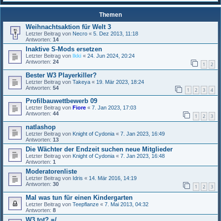
Themen
Weihnachtsaktion für Welt 3
Letzter Beitrag von
Necro
«
5. Dez 2013, 11:18
Antworten:
14
Inaktive S-Mods ersetzen
Letzter Beitrag von
Ikki
«
24. Jun 2024, 20:24
Antworten:
24
1
2
Bester W3 Playerkiller?
Letzter Beitrag von
Takeya
«
19. Mär 2023, 18:24
Antworten:
54
1
2
3
4
Profilbauwettbewerb 09
Letzter Beitrag von
Fiore
«
7. Jan 2023, 17:03
Antworten:
44
1
2
3
natlashop
Letzter Beitrag von
Knight of Cydonia
«
7. Jan 2023, 16:49
Antworten:
13
Die Wächter der Endzeit suchen neue Mitglieder
Letzter Beitrag von
Knight of Cydonia
«
7. Jan 2023, 16:48
Antworten:
1
Moderatorenliste
Letzter Beitrag von
Idris
«
14. Mär 2016, 14:19
Antworten:
30
1
2
3
Mal was tun für einen Kindergarten
Letzter Beitrag von
Teepflanze
«
7. Mai 2013, 04:32
Antworten:
8
W3 tot? =/