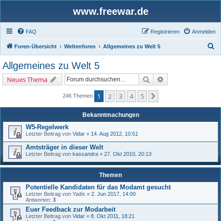
www.freewar.de
FAQ
Registrieren
Anmelden
S
Foren-Übersicht
Weltenforen
Allgemeines zu Welt 5
u
Allgemeines zu Welt 5
c
Suche
Erweiterte Suche
Neues Thema
h
e
1
2
3
4
5
Nächste
246 Themen
Bekanntmachungen
W5-Regelwerk
Letzter Beitrag von
Vidar
«
14. Aug 2012, 10:51
Amtsträger in dieser Welt
Letzter Beitrag von
kassandra
«
27. Okt 2010, 20:13
Themen
Potentielle Kandidaten für das Modamt gesucht
Letzter Beitrag von
Yadis
«
2. Jun 2017, 14:00
Antworten:
3
Euer Feedback zur Modarbeit
Letzter Beitrag von
Vidar
«
8. Okt 2011, 18:21