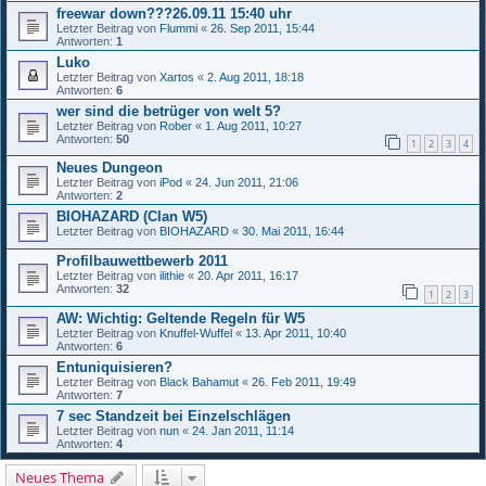
freewar down???26.09.11 15:40 uhr
Letzter Beitrag von
Flummi
«
26. Sep 2011, 15:44
Antworten:
1
Luko
Letzter Beitrag von
Xartos
«
2. Aug 2011, 18:18
Antworten:
6
wer sind die betrüger von welt 5?
Letzter Beitrag von
Rober
«
1. Aug 2011, 10:27
Antworten:
50
1
2
3
4
Neues Dungeon
Letzter Beitrag von
iPod
«
24. Jun 2011, 21:06
Antworten:
2
BIOHAZARD (Clan W5)
Letzter Beitrag von
BIOHAZARD
«
30. Mai 2011, 16:44
Profilbauwettbewerb 2011
Letzter Beitrag von
ilithie
«
20. Apr 2011, 16:17
Antworten:
32
1
2
3
AW: Wichtig: Geltende Regeln für W5
Letzter Beitrag von
Knuffel-Wuffel
«
13. Apr 2011, 10:40
Antworten:
6
Entuniquisieren?
Letzter Beitrag von
Black Bahamut
«
26. Feb 2011, 19:49
Antworten:
7
7 sec Standzeit bei Einzelschlägen
Letzter Beitrag von
nun
«
24. Jan 2011, 11:14
Antworten:
4
Neues Thema