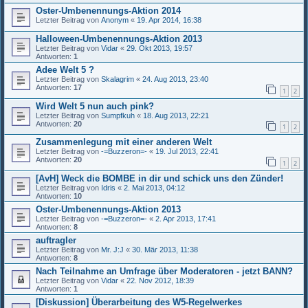
Oster-Umbenennungs-Aktion 2014
Letzter Beitrag von
Anonym
«
19. Apr 2014, 16:38
Halloween-Umbenennungs-Aktion 2013
Letzter Beitrag von
Vidar
«
29. Okt 2013, 19:57
Antworten:
1
Adee Welt 5 ?
Letzter Beitrag von
Skalagrim
«
24. Aug 2013, 23:40
Antworten:
17
1
2
Wird Welt 5 nun auch pink?
Letzter Beitrag von
Sumpfkuh
«
18. Aug 2013, 22:21
Antworten:
20
1
2
Zusammenlegung mit einer anderen Welt
Letzter Beitrag von
-=Buzzeron=-
«
19. Jul 2013, 22:41
Antworten:
20
1
2
[AvH] Weck die BOMBE in dir und schick uns den Zünder!
Letzter Beitrag von
Idris
«
2. Mai 2013, 04:12
Antworten:
10
Oster-Umbenennungs-Aktion 2013
Letzter Beitrag von
-=Buzzeron=-
«
2. Apr 2013, 17:41
Antworten:
8
auftragler
Letzter Beitrag von
Mr. J:J
«
30. Mär 2013, 11:38
Antworten:
8
Nach Teilnahme an Umfrage über Moderatoren - jetzt BANN?
Letzter Beitrag von
Vidar
«
22. Nov 2012, 18:39
Antworten:
1
[Diskussion] Überarbeitung des W5-Regelwerkes