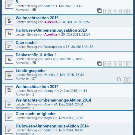
5
Letzter Beitrag von
Vidar
«
1. Mai 2020, 13:45
Antworten:
85
1
2
3
4
5
6
Weihnachtsaktion 2019
Letzter Beitrag von
Aurelius
«
14. Dez 2019, 09:57
Halloween-Umbenennungsaktion 2019
Letzter Beitrag von
Aurelius
«
20. Okt 2019, 11:14
Clan suche
Letzter Beitrag von
Wurstpuppe
«
18. Jul 2018, 21:59
Dankeschön & Adieu!
Letzter Beitrag von
Yadis
«
6. Nov 2015, 16:26
Antworten:
75
1
2
3
4
5
6
Lieblingsspieler
Letzter Beitrag von
Brusti
«
2. Mär 2015, 13:34
Antworten:
17
1
2
Weihnachtsaktion 2014
Letzter Beitrag von
Anonym
«
2. Jan 2015, 14:14
Antworten:
1
Weihnachts-Umbenennungs-Aktion 2014
Letzter Beitrag von
Ane
«
24. Dez 2014, 23:04
Antworten:
1
Clan sucht mitglieder
Letzter Beitrag von
trays
«
5. Nov 2014, 17:40
Halloween-Umbenennungs-Aktion 2014
Letzter Beitrag von
Vidar
«
2. Nov 2014, 00:48
Antworten:
2