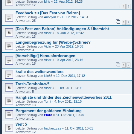
Letzter Beitrag von
Idris
«
22. Aug 2012, 16:25
Antworten:
17
1
2
Feedback zu [Das Fest von Belron]
Letzter Beitrag von
Anonym
«
21. Jun 2012, 14:51
Antworten:
25
1
2
[Das Fest von Belron] Ankündigungen & Übersicht
Letzter Beitrag von
Vidar
«
18. Jun 2012, 16:42
Antworten:
13
Längenbegrenzung für (Werbe-)Schreie?
Letzter Beitrag von
Vidar
«
23. Apr 2012, 16:58
Antworten:
3
[Vorschläge] Herausforderungen
Letzter Beitrag von
Vidar
«
10. Apr 2012, 23:16
Antworten:
18
1
2
kralle des weltenwandlers
Letzter Beitrag von
lolo86
«
12. Dez 2011, 17:12
Trash-Tombola-w5
Letzter Beitrag von
Vidar
«
1. Dez 2011, 13:06
Antworten:
5
Rangliste und Bilder des Zeichenwettbewerbes 2011
Letzter Beitrag von
Yumi
«
4. Nov 2011, 12:15
Antworten:
13
Pergament der goldenen Einladung
Letzter Beitrag von
Fiore
«
31. Okt 2011, 10:45
Antworten:
1
Welt 5
Letzter Beitrag von
hackerzzzz
«
11. Okt 2011, 10:01
Antworten:
12