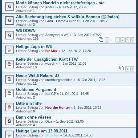
Mods können Handeln nicht rechtfertigen - n/c
Letzter Beitrag von
Andi90
«
6. Feb 2012, 23:26
Antworten:
1
Alte Rechnung begleichen & willkür Bannen [@Jaden]
Letzter Beitrag von
Gara - Flame 4 ever
«
6. Feb 2012, 20:12
Antworten:
3
W6 DOWN
Letzter Beitrag von
Anonymous w6
«
13. Jan 2012, 07:27
Antworten:
133
1
6
7
8
9
…
Heftige Lags in W6
Letzter Beitrag von
Sir Alex
«
12. Jan 2012, 14:20
Kette der unsäglichen Kraft FTW
Letzter Beitrag von
wusch
«
4. Jan 2012, 11:05
Antworten:
18
1
2
Neuer Welt6 Rekord :D
Letzter Beitrag von
sternburgmatthias
«
18. Okt 2011, 12:28
Antworten:
12
Goldenes Pergament
Letzter Beitrag von
KarlGP
«
11. Okt 2011, 14:45
Antworten:
2
Bitte um hilfe
Letzter Beitrag von
Neo the Hunter
«
5. Sep 2011, 13:23
Antworten:
9
Bann ohne wissen
Letzter Beitrag von
Giga
«
1. Sep 2011, 22:05
Antworten:
4
Heftige Lags am 13.08.2011
Letzter Beitrag von
Shui Tan
«
14. Aug 2011, 14:50