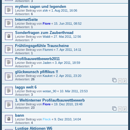
Antworten:
3
mythen sagen und legenden
Letzter Beitrag von
aVe
«
1. Aug 2011, 16:06
Antworten:
6
InternetSeite
Letzter Beitrag von
Fiore
«
15. Jun 2011, 08:52
Antworten:
1
Sonderfragen zum Zauberthread
Letzter Beitrag von
Waldi
«
27. Mai 2011, 12:56
Antworten:
7
Frühlingsgefühle Trauscheine
Letzter Beitrag von
Flummi
«
7. Apr 2011, 14:11
Antworten:
1
Profilbauwettbewerb2011
Letzter Beitrag von
Jaden
«
3. Apr 2011, 18:59
Antworten:
7
glückwunsch pfiffikus !!
Letzter Beitrag von
Kauket
«
2. Apr 2011, 23:20
Antworten:
26
1
2
laggs welt 6
Letzter Beitrag von
wotan_90
«
10. Mär 2011, 23:53
Antworten:
3
1. Weltinterner Profilaufbauwettbewerb
Letzter Beitrag von
Fiore
«
19. Dez 2010, 19:48
Antworten:
23
1
2
bann
Letzter Beitrag von
Fleck
«
9. Dez 2010, 14:04
Antworten:
4
Lustige Aktionen W6