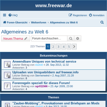
www.freewar.de
FAQ
Registrieren
Anmelden
S
Foren-Übersicht
Weltenforen
Allgemeines zu Welt 6
u
Allgemeines zu Welt 6
c
Suche
Erweiterte Suche
Neues Thema
h
e
1
2
3
4
5
Nächste
223 Themen
Bekanntmachungen
Anwendbare Uniques von technical service
Letzter Beitrag von
dadidi
«
28. Sep 2013, 11:32
Antworten:
3
Uploaden von Uniquebildern auf freewar.info
Letzter Beitrag von
Sternenwind
«
2. Aug 2007, 21:28
Antworten:
8
Forenregeln speziell für dieses Forum!
Letzter Beitrag von
sgr011566
«
23. Apr 2009, 23:00
Antworten:
4
Themen
"Zauber-Mobbing", Provokationen und Briefspam an Mods
Letzter Beitrag von
dadidi
«
9. Apr 2013, 16:05