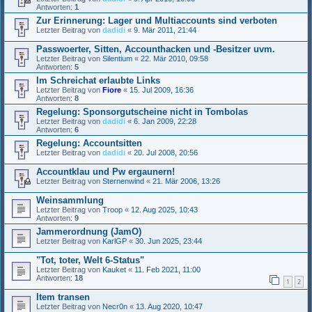
Antworten:
1
Zur Erinnerung: Lager und Multiaccounts sind verboten
Letzter Beitrag von
dadidi
«
9. Mär 2011, 21:44
Passwoerter, Sitten, Accounthacken und -Besitzer uvm.
Letzter Beitrag von
Silentium
«
22. Mär 2010, 09:58
Antworten:
5
Im Schreichat erlaubte Links
Letzter Beitrag von
Fiore
«
15. Jul 2009, 16:36
Antworten:
8
Regelung: Sponsorgutscheine nicht in Tombolas
Letzter Beitrag von
dadidi
«
6. Jan 2009, 22:28
Antworten:
6
Regelung: Accountsitten
Letzter Beitrag von
dadidi
«
20. Jul 2008, 20:56
Accountklau und Pw ergaunern!
Letzter Beitrag von
Sternenwind
«
21. Mär 2006, 13:26
Weinsammlung
Letzter Beitrag von
Troop
«
12. Aug 2025, 10:43
Antworten:
9
Jammerordnung (JamO)
Letzter Beitrag von
KarlGP
«
30. Jun 2025, 23:44
"Tot, toter, Welt 6-Status"
Letzter Beitrag von
Kauket
«
11. Feb 2021, 11:00
Antworten:
18
1
2
Item transen
Letzter Beitrag von
Necr0n
«
13. Aug 2020, 10:47