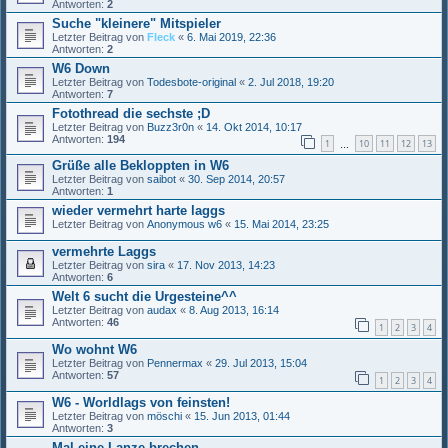
Antworten:
2
Suche "kleinere" Mitspieler
Letzter Beitrag von
Fleck
«
6. Mai 2019, 22:36
Antworten:
2
W6 Down
Letzter Beitrag von
Todesbote-original
«
2. Jul 2018, 19:20
Antworten:
7
Fotothread die sechste ;D
Letzter Beitrag von
Buzz3r0n
«
14. Okt 2014, 10:17
Antworten:
194
1
10
11
12
13
…
Grüße alle Bekloppten in W6
Letzter Beitrag von
saibot
«
30. Sep 2014, 20:57
Antworten:
1
wieder vermehrt harte laggs
Letzter Beitrag von
Anonymous w6
«
15. Mai 2014, 23:25
vermehrte Laggs
Letzter Beitrag von
sira
«
17. Nov 2013, 14:23
Antworten:
6
Welt 6 sucht die Urgesteine^^
Letzter Beitrag von
audax
«
8. Aug 2013, 16:14
Antworten:
46
1
2
3
4
Wo wohnt W6
Letzter Beitrag von
Pennermax
«
29. Jul 2013, 15:04
Antworten:
57
1
2
3
4
W6 - Worldlags von feinsten!
Letzter Beitrag von
möschi
«
15. Jun 2013, 01:44
Antworten:
3
Mal eine Lanze brechen …