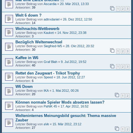
Letzter Beitrag von
Ascardia
«
20. Mär 2013, 13:33
Antworten:
39
1
2
3
Welt 6 down ?
Letzter Beitrag von
adtrxdaniel
«
26. Dez 2012, 12:50
Antworten:
14
Weihnachts-Wettbewerb
Letzter Beitrag von
Kauket
«
14. Nov 2012, 23:38
Antworten:
3
Bezüglich Weltenwechsel
Letzter Beitrag von
Siegfried-W5
«
28. Okt 2012, 20:32
Antworten:
30
1
2
3
Kaffee in W6
Letzter Beitrag von
Graf Blah
«
9. Jul 2012, 19:52
Antworten:
40
1
2
3
Rettet den Zeugwart - Trikot Trophy
Letzter Beitrag von
Speed
«
18. Jun 2012, 12:27
Antworten:
6
W6 Down
Letzter Beitrag von
IKA
«
1. Mai 2012, 00:26
Antworten:
20
1
2
Können normale Spieler Mods absetzen lassen?
Letzter Beitrag von
PaNiK 45
«
17. Apr 2012, 16:52
Antworten:
4
Welteninternes Meinungsbild gesucht: Thema massive
Zauber
Letzter Beitrag von
aVe
«
15. Mär 2012, 23:12
Antworten:
27
1
2