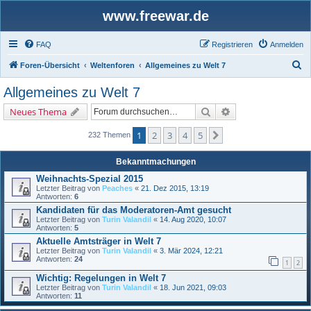
www.freewar.de
FAQ
Registrieren
Anmelden
S
Foren-Übersicht
Weltenforen
Allgemeines zu Welt 7
u
Allgemeines zu Welt 7
c
Suche
Erweiterte Suche
Neues Thema
h
e
1
2
3
4
5
Nächste
232 Themen
Bekanntmachungen
Weihnachts-Spezial 2015
Letzter Beitrag von
Peaches
«
21. Dez 2015, 13:19
Antworten:
6
Kandidaten für das Moderatoren-Amt gesucht
Letzter Beitrag von
Turin Valandil
«
14. Aug 2020, 10:07
Antworten:
5
Aktuelle Amtsträger in Welt 7
Letzter Beitrag von
Turin Valandil
«
3. Mär 2024, 12:21
Antworten:
24
1
2
Wichtig: Regelungen in Welt 7
Letzter Beitrag von
Turin Valandil
«
18. Jun 2021, 09:03
Antworten:
11