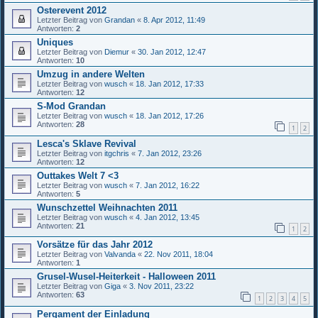
Osterevent 2012
Letzter Beitrag von
Grandan
«
8. Apr 2012, 11:49
Antworten:
2
Uniques
Letzter Beitrag von
Diemur
«
30. Jan 2012, 12:47
Antworten:
10
Umzug in andere Welten
Letzter Beitrag von
wusch
«
18. Jan 2012, 17:33
Antworten:
12
S-Mod Grandan
Letzter Beitrag von
wusch
«
18. Jan 2012, 17:26
Antworten:
28
1
2
Lesca's Sklave Revival
Letzter Beitrag von
itgchris
«
7. Jan 2012, 23:26
Antworten:
12
Outtakes Welt 7 <3
Letzter Beitrag von
wusch
«
7. Jan 2012, 16:22
Antworten:
5
Wunschzettel Weihnachten 2011
Letzter Beitrag von
wusch
«
4. Jan 2012, 13:45
Antworten:
21
1
2
Vorsätze für das Jahr 2012
Letzter Beitrag von
Valvanda
«
22. Nov 2011, 18:04
Antworten:
1
Grusel-Wusel-Heiterkeit - Halloween 2011
Letzter Beitrag von
Giga
«
3. Nov 2011, 23:22
Antworten:
63
1
2
3
4
5
Pergament der Einladung