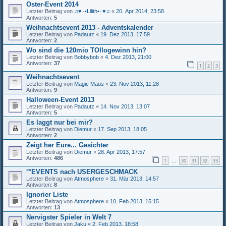
Oster-Event 2014
Letzter Beitrag von
♫♥٠•Lilith•٠♥♫
«
20. Apr 2014, 23:58
Antworten:
5
Weihnachtsevent 2013 - Adventskalender
Letzter Beitrag von
Padautz
«
19. Dez 2013, 17:59
Antworten:
2
Wo sind die 120mio TOllogewinn hin?
Letzter Beitrag von
Bobbybob
«
4. Dez 2013, 21:00
Antworten:
37
1
2
3
Weihnachtsevent
Letzter Beitrag von
Magic Maus
«
23. Nov 2013, 11:28
Antworten:
9
Halloween-Event 2013
Letzter Beitrag von
Padautz
«
14. Nov 2013, 13:07
Antworten:
5
Es laggt nur bei mir?
Letzter Beitrag von
Diemur
«
17. Sep 2013, 18:05
Antworten:
2
Zeigt her Eure... Gesichter
Letzter Beitrag von
Diemur
«
28. Apr 2013, 17:57
Antworten:
486
1
30
31
32
33
…
°°EVENTS nach USERGESCHMACK
Letzter Beitrag von
Atmosphere
«
31. Mär 2013, 14:57
Antworten:
8
Ignorier Liste
Letzter Beitrag von
Atmosphere
«
10. Feb 2013, 15:15
Antworten:
13
Nervigster Spieler in Welt 7
Letzter Beitrag von
Jaku
«
2. Feb 2013, 18:58