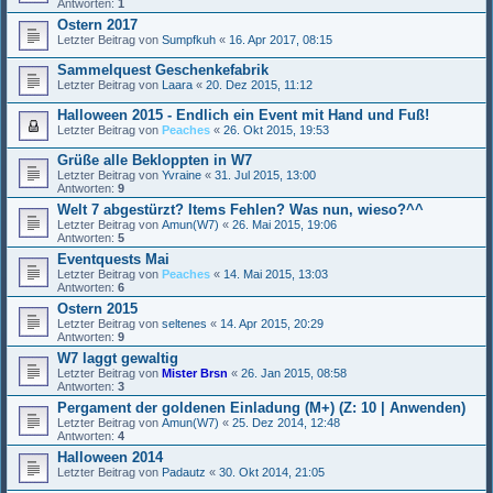
Antworten:
1
Ostern 2017
Letzter Beitrag von
Sumpfkuh
«
16. Apr 2017, 08:15
Sammelquest Geschenkefabrik
Letzter Beitrag von
Laara
«
20. Dez 2015, 11:12
Halloween 2015 - Endlich ein Event mit Hand und Fuß!
Letzter Beitrag von
Peaches
«
26. Okt 2015, 19:53
Grüße alle Bekloppten in W7
Letzter Beitrag von
Yvraine
«
31. Jul 2015, 13:00
Antworten:
9
Welt 7 abgestürzt? Items Fehlen? Was nun, wieso?^^
Letzter Beitrag von
Amun(W7)
«
26. Mai 2015, 19:06
Antworten:
5
Eventquests Mai
Letzter Beitrag von
Peaches
«
14. Mai 2015, 13:03
Antworten:
6
Ostern 2015
Letzter Beitrag von
seltenes
«
14. Apr 2015, 20:29
Antworten:
9
W7 laggt gewaltig
Letzter Beitrag von
Mister Brsn
«
26. Jan 2015, 08:58
Antworten:
3
Pergament der goldenen Einladung (M+) (Z: 10 | Anwenden)
Letzter Beitrag von
Amun(W7)
«
25. Dez 2014, 12:48
Antworten:
4
Halloween 2014
Letzter Beitrag von
Padautz
«
30. Okt 2014, 21:05