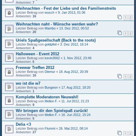
Antworten:
7
Weihnachten - Fest der Liebe und des Familienstreits
Letzter Beitrag von
wusch
«
9. Jan 2013, 01:36
Antworten:
16
1
2
Weihnachten naht - Wünsche werden wahr?
Letzter Beitrag von
Mambo
«
13. Dez 2012, 00:52
Antworten:
20
1
2
Uriels Spaßgesellschaft (Back to the roots)
Letzter Beitrag von
goldpfeil
«
3. Dez 2012, 16:14
Antworten:
4
Halloween - Event 2012
Letzter Beitrag von
kevin3002
«
1. Nov 2012, 23:49
Antworten:
5
Freewar Treffen 2012
Letzter Beitrag von
Diemur
«
18. Aug 2012, 20:39
Antworten:
16
1
2
wo ist die w7
Letzter Beitrag von
Bungeon
«
17. Aug 2012, 18:20
Antworten:
1
Komplette Moderatoren Neuwahl!
Letzter Beitrag von
Mellon F.
«
11. Jul 2012, 21:23
Antworten:
9
Wir bringen dir den Spielspaß zurück!
Letzter Beitrag von
Mellon F.
«
16. Jun 2012, 15:24
Antworten:
5
Delia <3
Letzter Beitrag von
Flummi
«
26. Mai 2012, 08:14
Antworten:
27
1
2