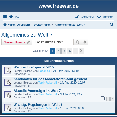
www.freewar.de
FAQ
Registrieren
Anmelden
S
Foren-Übersicht
Weltenforen
Allgemeines zu Welt 7
u
Allgemeines zu Welt 7
c
Suche
Erweiterte Suche
Neues Thema
h
e
1
2
3
4
5
Nächste
232 Themen
Bekanntmachungen
Weihnachts-Spezial 2015
Letzter Beitrag von
Peaches
«
21. Dez 2015, 13:19
Antworten:
6
Kandidaten für das Moderatoren-Amt gesucht
Letzter Beitrag von
Turin Valandil
«
14. Aug 2020, 10:07
Antworten:
5
Aktuelle Amtsträger in Welt 7
Letzter Beitrag von
Turin Valandil
«
3. Mär 2024, 12:21
Antworten:
24
1
2
Wichtig: Regelungen in Welt 7
Letzter Beitrag von
Turin Valandil
«
18. Jun 2021, 09:03
Antworten:
11