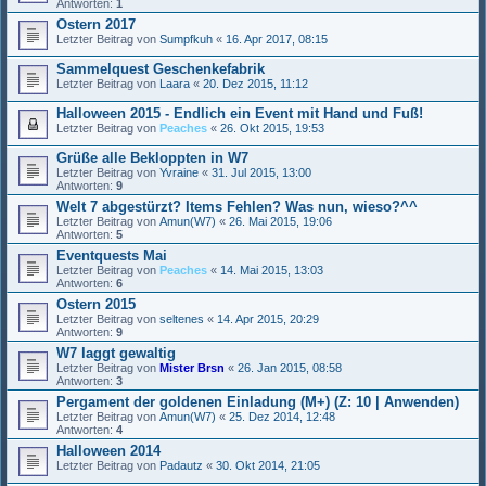
Antworten:
1
Ostern 2017
Letzter Beitrag von
Sumpfkuh
«
16. Apr 2017, 08:15
Sammelquest Geschenkefabrik
Letzter Beitrag von
Laara
«
20. Dez 2015, 11:12
Halloween 2015 - Endlich ein Event mit Hand und Fuß!
Letzter Beitrag von
Peaches
«
26. Okt 2015, 19:53
Grüße alle Bekloppten in W7
Letzter Beitrag von
Yvraine
«
31. Jul 2015, 13:00
Antworten:
9
Welt 7 abgestürzt? Items Fehlen? Was nun, wieso?^^
Letzter Beitrag von
Amun(W7)
«
26. Mai 2015, 19:06
Antworten:
5
Eventquests Mai
Letzter Beitrag von
Peaches
«
14. Mai 2015, 13:03
Antworten:
6
Ostern 2015
Letzter Beitrag von
seltenes
«
14. Apr 2015, 20:29
Antworten:
9
W7 laggt gewaltig
Letzter Beitrag von
Mister Brsn
«
26. Jan 2015, 08:58
Antworten:
3
Pergament der goldenen Einladung (M+) (Z: 10 | Anwenden)
Letzter Beitrag von
Amun(W7)
«
25. Dez 2014, 12:48
Antworten:
4
Halloween 2014
Letzter Beitrag von
Padautz
«
30. Okt 2014, 21:05