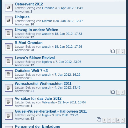
Osterevent 2012
Letzter Beitrag von
Grandan
«
8. Apr 2012, 11:49
Antworten:
2
Uniques
Letzter Beitrag von
Diemur
«
30. Jan 2012, 12:47
Antworten:
10
Umzug in andere Welten
Letzter Beitrag von
wusch
«
18. Jan 2012, 17:33
Antworten:
12
S-Mod Grandan
Letzter Beitrag von
wusch
«
18. Jan 2012, 17:26
Antworten:
28
1
2
Lesca's Sklave Revival
Letzter Beitrag von
itgchris
«
7. Jan 2012, 23:26
Antworten:
12
Outtakes Welt 7 <3
Letzter Beitrag von
wusch
«
7. Jan 2012, 16:22
Antworten:
5
Wunschzettel Weihnachten 2011
Letzter Beitrag von
wusch
«
4. Jan 2012, 13:45
Antworten:
21
1
2
Vorsätze für das Jahr 2012
Letzter Beitrag von
Valvanda
«
22. Nov 2011, 18:04
Antworten:
1
Grusel-Wusel-Heiterkeit - Halloween 2011
Letzter Beitrag von
Giga
«
3. Nov 2011, 23:22
Antworten:
63
1
2
3
4
5
Pergament der Einladung