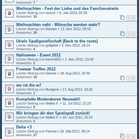
Antworten:
7
Weihnachten - Fest der Liebe und des Familienstreits
Letzter Beitrag von
wusch
«
9. Jan 2013, 01:36
Antworten:
16
1
2
Weihnachten naht - Wünsche werden wahr?
Letzter Beitrag von
Mambo
«
13. Dez 2012, 00:52
Antworten:
20
1
2
Uriels Spaßgesellschaft (Back to the roots)
Letzter Beitrag von
goldpfeil
«
3. Dez 2012, 16:14
Antworten:
4
Halloween - Event 2012
Letzter Beitrag von
kevin3002
«
1. Nov 2012, 23:49
Antworten:
5
Freewar Treffen 2012
Letzter Beitrag von
Diemur
«
18. Aug 2012, 20:39
Antworten:
16
1
2
wo ist die w7
Letzter Beitrag von
Bungeon
«
17. Aug 2012, 18:20
Antworten:
1
Komplette Moderatoren Neuwahl!
Letzter Beitrag von
Mellon F.
«
11. Jul 2012, 21:23
Antworten:
9
Wir bringen dir den Spielspaß zurück!
Letzter Beitrag von
Mellon F.
«
16. Jun 2012, 15:24
Antworten:
5
Delia <3
Letzter Beitrag von
Flummi
«
26. Mai 2012, 08:14
Antworten:
27
1
2