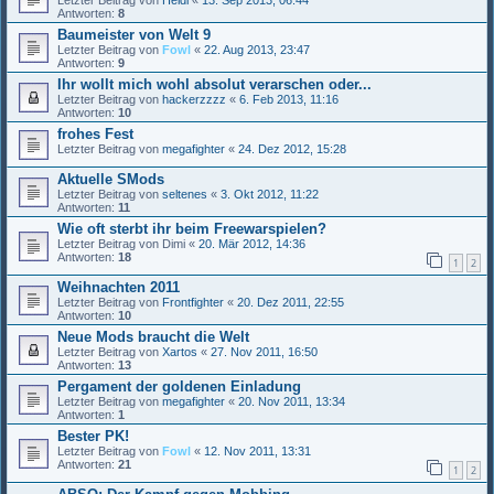
Letzter Beitrag von
Heldi
«
13. Sep 2013, 06:44
Antworten:
8
Baumeister von Welt 9
Letzter Beitrag von
Fowl
«
22. Aug 2013, 23:47
Antworten:
9
Ihr wollt mich wohl absolut verarschen oder...
Letzter Beitrag von
hackerzzzz
«
6. Feb 2013, 11:16
Antworten:
10
frohes Fest
Letzter Beitrag von
megafighter
«
24. Dez 2012, 15:28
Aktuelle SMods
Letzter Beitrag von
seltenes
«
3. Okt 2012, 11:22
Antworten:
11
Wie oft sterbt ihr beim Freewarspielen?
Letzter Beitrag von
Dimi
«
20. Mär 2012, 14:36
Antworten:
18
1
2
Weihnachten 2011
Letzter Beitrag von
Frontfighter
«
20. Dez 2011, 22:55
Antworten:
10
Neue Mods braucht die Welt
Letzter Beitrag von
Xartos
«
27. Nov 2011, 16:50
Antworten:
13
Pergament der goldenen Einladung
Letzter Beitrag von
megafighter
«
20. Nov 2011, 13:34
Antworten:
1
Bester PK!
Letzter Beitrag von
Fowl
«
12. Nov 2011, 13:31
Antworten:
21
1
2