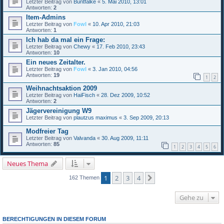
Letzter Beitrag von
Buntfalke
«
5. Mai 2010, 13:01
Antworten:
2
Item-Admins
Letzter Beitrag von
Fowl
«
10. Apr 2010, 21:03
Antworten:
1
Ich hab da mal ein Frage:
Letzter Beitrag von
Chewy
«
17. Feb 2010, 23:43
Antworten:
10
Ein neues Zeitalter.
Letzter Beitrag von
Fowl
«
3. Jan 2010, 04:56
Antworten:
19
1
2
Weihnachtsaktion 2009
Letzter Beitrag von
HaiFisch
«
28. Dez 2009, 10:52
Antworten:
2
Jägervereinigung W9
Letzter Beitrag von
plautzus maximus
«
3. Sep 2009, 20:13
Modfreier Tag
Letzter Beitrag von
Valvanda
«
30. Aug 2009, 11:11
Antworten:
85
1
2
3
4
5
6
Neues Thema
1
2
3
4
Nächste
162 Themen
Gehe zu
BERECHTIGUNGEN IN DIESEM FORUM