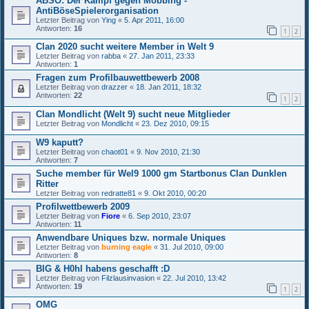
ABSO: Der Kampf gegen Mobbing -
AntiBöseSpielerorganisation
Letzter Beitrag von
Ying
«
5. Apr 2011, 16:00
Antworten:
16
1
2
Clan 2020 sucht weitere Member in Welt 9
Letzter Beitrag von
rabba
«
27. Jan 2011, 23:33
Antworten:
1
Fragen zum Profilbauwettbewerb 2008
Letzter Beitrag von
drazzer
«
18. Jan 2011, 18:32
Antworten:
22
1
2
Clan Mondlicht (Welt 9) sucht neue Mitglieder
Letzter Beitrag von
Mondlicht
«
23. Dez 2010, 09:15
W9 kaputt?
Letzter Beitrag von
chaot01
«
9. Nov 2010, 21:30
Antworten:
7
Suche member für Wel9 1000 gm Startbonus Clan Dunklen
Ritter
Letzter Beitrag von
redratte81
«
9. Okt 2010, 00:20
Profilwettbewerb 2009
Letzter Beitrag von
Fiore
«
6. Sep 2010, 23:07
Antworten:
11
Anwendbare Uniques bzw. normale Uniques
Letzter Beitrag von
burning eagle
«
31. Jul 2010, 09:00
Antworten:
8
BIG & H0hl habens geschafft :D
Letzter Beitrag von
Filzlausinvasion
«
22. Jul 2010, 13:42
Antworten:
19
1
2
OMG