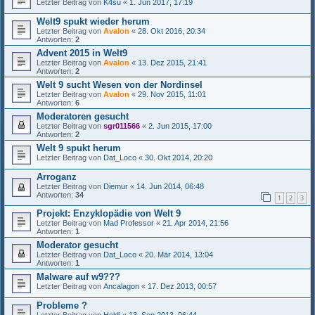
Letzter Beitrag von
K4su
«
1. Jun 2017, 17:19
Welt9 spukt wieder herum
Letzter Beitrag von
Avalon
«
28. Okt 2016, 20:34
Antworten:
2
Advent 2015 in Welt9
Letzter Beitrag von
Avalon
«
13. Dez 2015, 21:41
Antworten:
2
Welt 9 sucht Wesen von der Nordinsel
Letzter Beitrag von
Avalon
«
29. Nov 2015, 11:01
Antworten:
6
Moderatoren gesucht
Letzter Beitrag von
sgr011566
«
2. Jun 2015, 17:00
Antworten:
2
Welt 9 spukt herum
Letzter Beitrag von
Dat_Loco
«
30. Okt 2014, 20:20
Arroganz
Letzter Beitrag von
Diemur
«
14. Jun 2014, 06:48
Antworten:
34
1
2
3
Projekt: Enzyklopädie von Welt 9
Letzter Beitrag von
Mad Professor
«
21. Apr 2014, 21:56
Antworten:
1
Moderator gesucht
Letzter Beitrag von
Dat_Loco
«
20. Mär 2014, 13:04
Antworten:
1
Malware auf w9???
Letzter Beitrag von
Ancalagon
«
17. Dez 2013, 00:57
Probleme ?