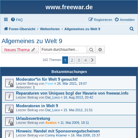
www.freewar.de
FAQ
Registrieren
Anmelden
S
Foren-Übersicht
Weltenforen
Allgemeines zu Welt 9
u
Allgemeines zu Welt 9
c
Suche
Erweiterte Suche
Neues Thema
h
e
1
2
3
4
Nächste
162 Themen
Bekanntmachungen
Moderator*in für Welt 9 gesucht!
Letzter Beitrag von
Fowl
«
26. Mär 2021, 19:07
Antworten:
1
Reparaturen von Uniques bzgl der Havarie von freewar.info
Letzter Beitrag von
Dat_Loco
«
16. Aug 2013, 20:42
Moderatoren in Welt 9
Letzter Beitrag von
Dat_Loco
«
15. Mai 2012, 21:51
Urlaubsvertretung
Letzter Beitrag von
Avalon
«
11. Mai 2009, 18:11
Hinweis: Handel mit Sponsorengutscheinen
Letzter Beitrag von
Conny Kramer
«
16. Mai 2008, 15:37