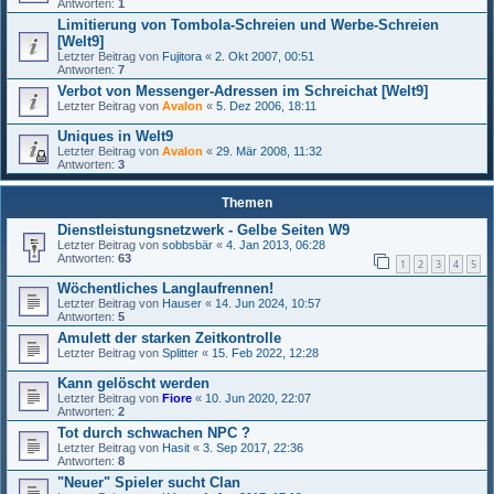
Antworten:
1
Limitierung von Tombola-Schreien und Werbe-Schreien
[Welt9]
Letzter Beitrag von
Fujitora
«
2. Okt 2007, 00:51
Antworten:
7
Verbot von Messenger-Adressen im Schreichat [Welt9]
Letzter Beitrag von
Avalon
«
5. Dez 2006, 18:11
Uniques in Welt9
Letzter Beitrag von
Avalon
«
29. Mär 2008, 11:32
Antworten:
3
Themen
Dienstleistungsnetzwerk - Gelbe Seiten W9
Letzter Beitrag von
sobbsbär
«
4. Jan 2013, 06:28
Antworten:
63
1
2
3
4
5
Wöchentliches Langlaufrennen!
Letzter Beitrag von
Hauser
«
14. Jun 2024, 10:57
Antworten:
5
Amulett der starken Zeitkontrolle
Letzter Beitrag von
Splitter
«
15. Feb 2022, 12:28
Kann gelöscht werden
Letzter Beitrag von
Fiore
«
10. Jun 2020, 22:07
Antworten:
2
Tot durch schwachen NPC ?
Letzter Beitrag von
Hasit
«
3. Sep 2017, 22:36
Antworten:
8
"Neuer" Spieler sucht Clan