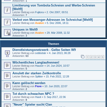
Antworten:
1
Limitierung von Tombola-Schreien und Werbe-Schreien
[Welt9]
Letzter Beitrag von
Fujitora
«
2. Okt 2007, 00:51
Antworten:
7
Verbot von Messenger-Adressen im Schreichat [Welt9]
Letzter Beitrag von
Avalon
«
5. Dez 2006, 18:11
Uniques in Welt9
Letzter Beitrag von
Avalon
«
29. Mär 2008, 11:32
Antworten:
3
Themen
Dienstleistungsnetzwerk - Gelbe Seiten W9
Letzter Beitrag von
sobbsbär
«
4. Jan 2013, 06:28
Antworten:
63
1
2
3
4
5
Wöchentliches Langlaufrennen!
Letzter Beitrag von
Hauser
«
14. Jun 2024, 10:57
Antworten:
5
Amulett der starken Zeitkontrolle
Letzter Beitrag von
Splitter
«
15. Feb 2022, 12:28
Kann gelöscht werden
Letzter Beitrag von
Fiore
«
10. Jun 2020, 22:07
Antworten:
2
Tot durch schwachen NPC ?
Letzter Beitrag von
Hasit
«
3. Sep 2017, 22:36
Antworten:
8
"Neuer" Spieler sucht Clan