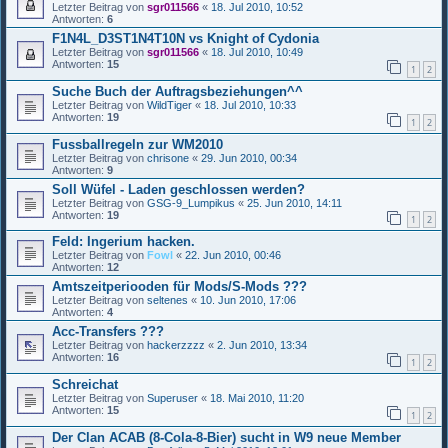
Letzter Beitrag von
sgr011566
«
18. Jul 2010, 10:52
Antworten:
6
F1N4L_D3ST1N4T10N vs Knight of Cydonia
Letzter Beitrag von
sgr011566
«
18. Jul 2010, 10:49
Antworten:
15
1
2
Suche Buch der Auftragsbeziehungen^^
Letzter Beitrag von
WildTiger
«
18. Jul 2010, 10:33
Antworten:
19
1
2
Fussballregeln zur WM2010
Letzter Beitrag von
chrisone
«
29. Jun 2010, 00:34
Antworten:
9
Soll Wüfel - Laden geschlossen werden?
Letzter Beitrag von
GSG-9_Lumpikus
«
25. Jun 2010, 14:11
Antworten:
19
1
2
Feld: Ingerium hacken.
Letzter Beitrag von
Fowl
«
22. Jun 2010, 00:46
Antworten:
12
Amtszeitperiooden für Mods/S-Mods ???
Letzter Beitrag von
seltenes
«
10. Jun 2010, 17:06
Antworten:
4
Acc-Transfers ???
Letzter Beitrag von
hackerzzzz
«
2. Jun 2010, 13:34
Antworten:
16
1
2
Schreichat
Letzter Beitrag von
Superuser
«
18. Mai 2010, 11:20
Antworten:
15
1
2
Der Clan ACAB (8-Cola-8-Bier) sucht in W9 neue Member