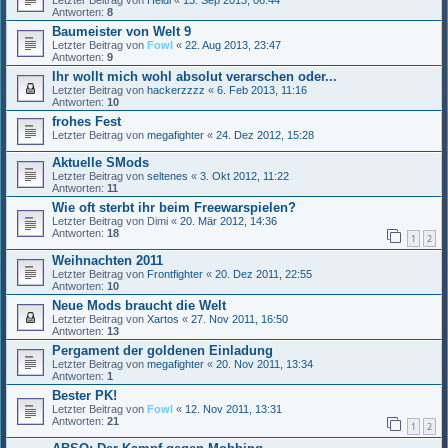
Letzter Beitrag von
Heldi
«
13. Sep 2013, 06:44
Antworten:
8
Baumeister von Welt 9
Letzter Beitrag von
Fowl
«
22. Aug 2013, 23:47
Antworten:
9
Ihr wollt mich wohl absolut verarschen oder...
Letzter Beitrag von
hackerzzzz
«
6. Feb 2013, 11:16
Antworten:
10
frohes Fest
Letzter Beitrag von
megafighter
«
24. Dez 2012, 15:28
Aktuelle SMods
Letzter Beitrag von
seltenes
«
3. Okt 2012, 11:22
Antworten:
11
Wie oft sterbt ihr beim Freewarspielen?
Letzter Beitrag von
Dimi
«
20. Mär 2012, 14:36
Antworten:
18
1
2
Weihnachten 2011
Letzter Beitrag von
Frontfighter
«
20. Dez 2011, 22:55
Antworten:
10
Neue Mods braucht die Welt
Letzter Beitrag von
Xartos
«
27. Nov 2011, 16:50
Antworten:
13
Pergament der goldenen Einladung
Letzter Beitrag von
megafighter
«
20. Nov 2011, 13:34
Antworten:
1
Bester PK!
Letzter Beitrag von
Fowl
«
12. Nov 2011, 13:31
Antworten:
21
1
2