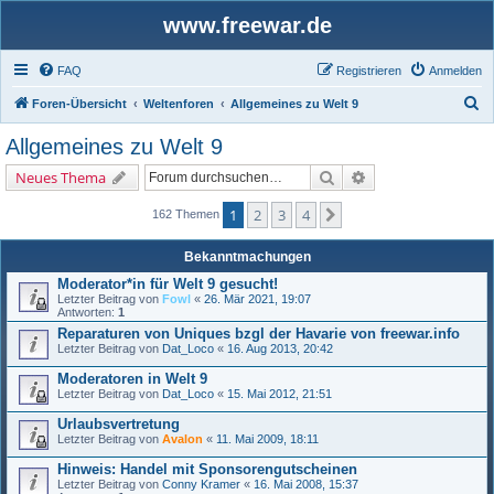
www.freewar.de
FAQ
Registrieren
Anmelden
S
Foren-Übersicht
Weltenforen
Allgemeines zu Welt 9
u
Allgemeines zu Welt 9
c
Suche
Erweiterte Suche
Neues Thema
h
e
1
2
3
4
Nächste
162 Themen
Bekanntmachungen
Moderator*in für Welt 9 gesucht!
Letzter Beitrag von
Fowl
«
26. Mär 2021, 19:07
Antworten:
1
Reparaturen von Uniques bzgl der Havarie von freewar.info
Letzter Beitrag von
Dat_Loco
«
16. Aug 2013, 20:42
Moderatoren in Welt 9
Letzter Beitrag von
Dat_Loco
«
15. Mai 2012, 21:51
Urlaubsvertretung
Letzter Beitrag von
Avalon
«
11. Mai 2009, 18:11
Hinweis: Handel mit Sponsorengutscheinen
Letzter Beitrag von
Conny Kramer
«
16. Mai 2008, 15:37