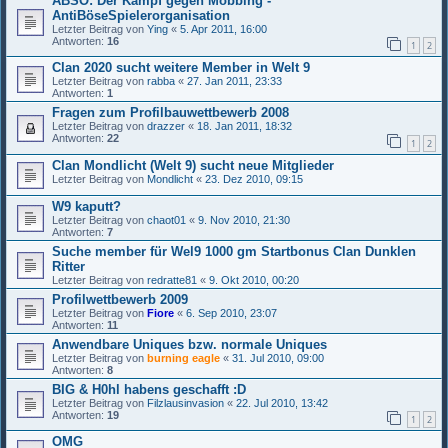
ABSO: Der Kampf gegen Mobbing -
AntiBöseSpielerorganisation
Letzter Beitrag von
Ying
«
5. Apr 2011, 16:00
Antworten:
16
1
2
Clan 2020 sucht weitere Member in Welt 9
Letzter Beitrag von
rabba
«
27. Jan 2011, 23:33
Antworten:
1
Fragen zum Profilbauwettbewerb 2008
Letzter Beitrag von
drazzer
«
18. Jan 2011, 18:32
Antworten:
22
1
2
Clan Mondlicht (Welt 9) sucht neue Mitglieder
Letzter Beitrag von
Mondlicht
«
23. Dez 2010, 09:15
W9 kaputt?
Letzter Beitrag von
chaot01
«
9. Nov 2010, 21:30
Antworten:
7
Suche member für Wel9 1000 gm Startbonus Clan Dunklen
Ritter
Letzter Beitrag von
redratte81
«
9. Okt 2010, 00:20
Profilwettbewerb 2009
Letzter Beitrag von
Fiore
«
6. Sep 2010, 23:07
Antworten:
11
Anwendbare Uniques bzw. normale Uniques
Letzter Beitrag von
burning eagle
«
31. Jul 2010, 09:00
Antworten:
8
BIG & H0hl habens geschafft :D
Letzter Beitrag von
Filzlausinvasion
«
22. Jul 2010, 13:42
Antworten:
19
1
2
OMG