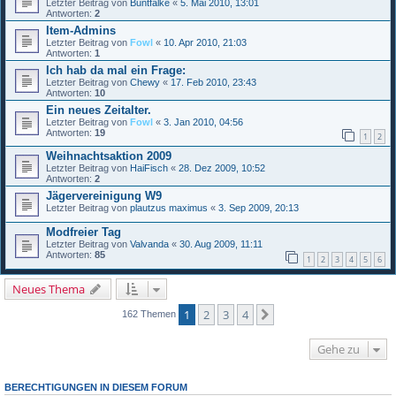
Letzter Beitrag von
Buntfalke
«
5. Mai 2010, 13:01
Antworten:
2
Item-Admins
Letzter Beitrag von
Fowl
«
10. Apr 2010, 21:03
Antworten:
1
Ich hab da mal ein Frage:
Letzter Beitrag von
Chewy
«
17. Feb 2010, 23:43
Antworten:
10
Ein neues Zeitalter.
Letzter Beitrag von
Fowl
«
3. Jan 2010, 04:56
Antworten:
19
1
2
Weihnachtsaktion 2009
Letzter Beitrag von
HaiFisch
«
28. Dez 2009, 10:52
Antworten:
2
Jägervereinigung W9
Letzter Beitrag von
plautzus maximus
«
3. Sep 2009, 20:13
Modfreier Tag
Letzter Beitrag von
Valvanda
«
30. Aug 2009, 11:11
Antworten:
85
1
2
3
4
5
6
Neues Thema
1
2
3
4
Nächste
162 Themen
Gehe zu
BERECHTIGUNGEN IN DIESEM FORUM