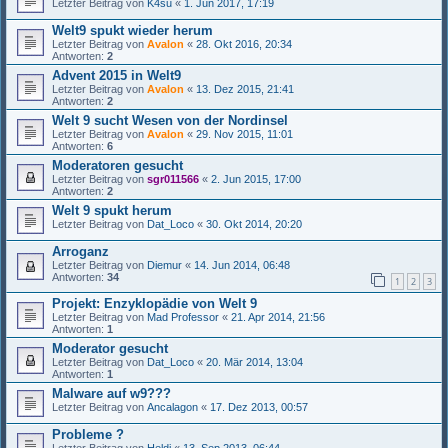
Letzter Beitrag von
K4su
«
1. Jun 2017, 17:19
Welt9 spukt wieder herum
Letzter Beitrag von
Avalon
«
28. Okt 2016, 20:34
Antworten:
2
Advent 2015 in Welt9
Letzter Beitrag von
Avalon
«
13. Dez 2015, 21:41
Antworten:
2
Welt 9 sucht Wesen von der Nordinsel
Letzter Beitrag von
Avalon
«
29. Nov 2015, 11:01
Antworten:
6
Moderatoren gesucht
Letzter Beitrag von
sgr011566
«
2. Jun 2015, 17:00
Antworten:
2
Welt 9 spukt herum
Letzter Beitrag von
Dat_Loco
«
30. Okt 2014, 20:20
Arroganz
Letzter Beitrag von
Diemur
«
14. Jun 2014, 06:48
Antworten:
34
1
2
3
Projekt: Enzyklopädie von Welt 9
Letzter Beitrag von
Mad Professor
«
21. Apr 2014, 21:56
Antworten:
1
Moderator gesucht
Letzter Beitrag von
Dat_Loco
«
20. Mär 2014, 13:04
Antworten:
1
Malware auf w9???
Letzter Beitrag von
Ancalagon
«
17. Dez 2013, 00:57
Probleme ?