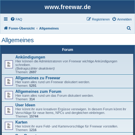
www.freewar.de
FAQ
Registrieren
Anmelden
S
Foren-Übersicht
Allgemeines
u
Allgemeines
c
Forum
h
Ankündigungen
e
Hier können die Administratoren von Freewar wichtige Ankündigungen
schreiben.
(Beitragszähler deaktiviert)
Themen:
2697
Allgemeines zu Freewar
Hier kann alles rund um Freewar diskutiert werden.
Themen:
5291
Allgemeines zum Forum
Hier kann alles rund um das Forum diskutiert werden.
Themen:
314
User Ideen
Hier könnt ihr eure kreativen Ergüsse verewigen. In diesem Forum könnt ihr
Vorschläge für neue Items, NPCs und dergleichen einbringen.
Themen:
15744
Karten
Hier könnt ihr eure Feld- und Kartenvorschläge für Freewar vorstellen.
Themen:
1216