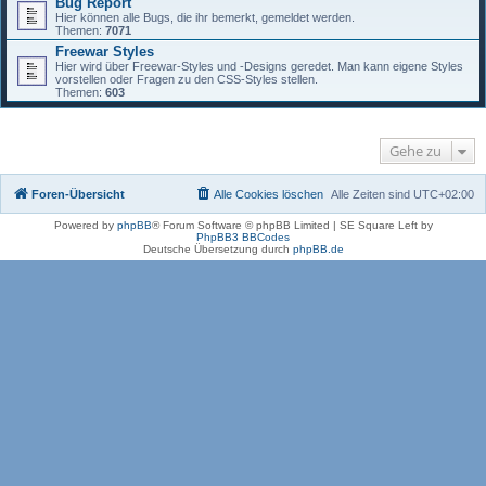
Bug Report
Hier können alle Bugs, die ihr bemerkt, gemeldet werden.
Themen:
7071
Freewar Styles
Hier wird über Freewar-Styles und -Designs geredet. Man kann eigene Styles
vorstellen oder Fragen zu den CSS-Styles stellen.
Themen:
603
Gehe zu
Foren-Übersicht
Alle Cookies löschen
Alle Zeiten sind
UTC+02:00
Powered by
phpBB
® Forum Software © phpBB Limited | SE Square Left by
PhpBB3 BBCodes
Deutsche Übersetzung durch
phpBB.de