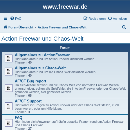
www.freewar.de
FAQ
Registrieren
Anmelden
S
Foren-Übersicht
Action Freewar und Chaos-Welt
u
Action Freewar und Chaos-Welt
c
Forum
h
Allgemeines zu ActionFreewar
e
Hier kann alles rund um ActionFreewar diskutiert werden.
Themen:
40
Allgemeines zur Chaos-Welt
Hier kann alles rund um die Chaos-Welt diskutiert werden.
Themen:
40
AF/CF Bug report
Da sich ActionFreewar und die Chaos-Welt von normalen Freewar-Welten
unterscheidet, sollten alle Spielfehler, die in ActionFreewar oder der Chaos-Welt
gefunden werden, hier gemeldet werden.
Themen:
68
AF/CF Support
Hier könnt ihr Fragen zu ActionFreewar oder der Chaos-Welt stellen, euch
beschweren, oder um Hilfe bitten.
Themen:
3
FAQ
Hier finden sich Antworten auf häufig gestellte Fragen rund um Action Freewar
und Chaos Freewar.
Themen:
27