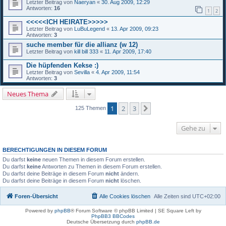
Letzter Beitrag von
Naeryan
«
30. Aug 2009, 12:29
Antworten:
16
1
2
<<<<<ICH HEIRATE>>>>>
Letzter Beitrag von
LuBuLegend
«
13. Apr 2009, 09:23
Antworten:
3
suche member für die allianz (w 12)
Letzter Beitrag von
kill bill 333
«
11. Apr 2009, 17:40
Die hüpfenden Kekse :)
Letzter Beitrag von
Sevilla
«
4. Apr 2009, 11:54
Antworten:
3
Neues Thema
1
2
3
Nächste
125 Themen
Gehe zu
BERECHTIGUNGEN IN DIESEM FORUM
Du darfst
keine
neuen Themen in diesem Forum erstellen.
Du darfst
keine
Antworten zu Themen in diesem Forum erstellen.
Du darfst deine Beiträge in diesem Forum
nicht
ändern.
Du darfst deine Beiträge in diesem Forum
nicht
löschen.
Foren-Übersicht
Alle Cookies löschen
Alle Zeiten sind
UTC+02:00
Powered by
phpBB
® Forum Software © phpBB Limited | SE Square Left by
PhpBB3 BBCodes
Deutsche Übersetzung durch
phpBB.de