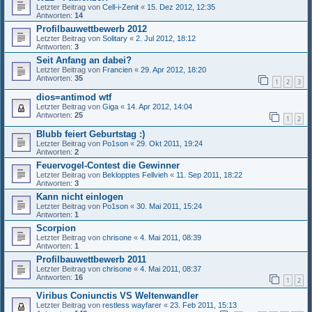
Letzter Beitrag von
Cell-i-Zenit
«
15. Dez 2012, 12:35
Antworten:
14
Profilbauwettbewerb 2012
Letzter Beitrag von
Solitary
«
2. Jul 2012, 18:12
Antworten:
3
Seit Anfang an dabei?
Letzter Beitrag von
Francien
«
29. Apr 2012, 18:20
Antworten:
35
1
2
3
dios=antimod wtf
Letzter Beitrag von
Giga
«
14. Apr 2012, 14:04
Antworten:
25
1
2
Blubb feiert Geburtstag :)
Letzter Beitrag von
Po1son
«
29. Okt 2011, 19:24
Antworten:
2
Feuervogel-Contest die Gewinner
Letzter Beitrag von
Beklopptes Fellvieh
«
11. Sep 2011, 18:22
Antworten:
3
Kann nicht einlogen
Letzter Beitrag von
Po1son
«
30. Mai 2011, 15:24
Antworten:
1
Scorpion
Letzter Beitrag von
chrisone
«
4. Mai 2011, 08:39
Antworten:
1
Profilbauwettbewerb 2011
Letzter Beitrag von
chrisone
«
4. Mai 2011, 08:37
Antworten:
16
1
2
Viribus Coniunctis VS Weltenwandler
Letzter Beitrag von
restless wayfarer
«
23. Feb 2011, 15:13