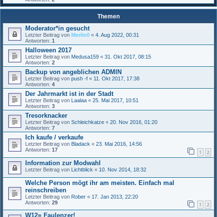
Themen
Moderator*in gesucht
Letzter Beitrag von
Merlin0
«
4. Aug 2022, 00:31
Antworten:
1
Halloween 2017
Letzter Beitrag von
Medusa159
«
31. Okt 2017, 08:15
Antworten:
2
Backup von angeblichen ADMIN
Letzter Beitrag von
push -f
«
11. Okt 2017, 17:38
Antworten:
4
Der Jahrmarkt ist in der Stadt
Letzter Beitrag von
Laalaa
«
25. Mai 2017, 10:51
Antworten:
3
Tresorknacker
Letzter Beitrag von
Schleichkatze
«
20. Nov 2016, 01:20
Antworten:
7
Ich kaufe / verkaufe
Letzter Beitrag von
Bladack
«
23. Mai 2016, 14:56
Antworten:
17
1
2
Information zur Modwahl
Letzter Beitrag von
Lichtblick
«
10. Nov 2014, 18:32
Welche Person mögt ihr am meisten. Einfach mal
reinschreiben
Letzter Beitrag von
Rober
«
17. Jan 2013, 22:20
Antworten:
29
1
2
W12= Faulenzer!