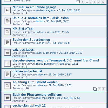
Antworten:
148
1
7
8
9
10
…
Nur mal so am Rande gesagt
Letzter Beitrag von
restless wayfarer
«
6. Feb 2011, 18:41
Antworten:
7
Unique -> normales Item - diskussion
Letzter Beitrag von
dadidi
«
30. Jan 2011, 00:23
Antworten:
14
XP_Ziel->Tool
Letzter Beitrag von
Po1son
«
4. Jan 2011, 22:25
Antworten:
9
Suche den Superdesktop
Letzter Beitrag von
Po1son
«
23. Okt 2010, 16:41
satz des tages
Letzter Beitrag von
Sakhr al-Dschinni
«
26. Sep 2010, 21:57
Antworten:
8
Vergebe eigenstaendige Teamspeak 3 Channel fuer Clans!
Letzter Beitrag von
Blaues Bommel
«
7. Sep 2010, 22:11
Antworten:
2
graben mit schaufel
Letzter Beitrag von
chrisone
«
29. Jun 2010, 13:17
Antworten:
4
Anleitung zum Beliebt werden ..
Letzter Beitrag von
chrisone
«
29. Jun 2010, 12:32
Antworten:
26
1
2
Buch der Phasenenergieeffiziens
Letzter Beitrag von
Jack the Ripper
«
19. Jun 2010, 17:53
Antworten:
2
suche clan auf welt 12