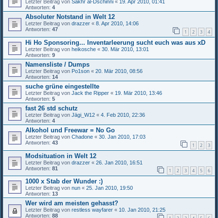
Letzter Beitrag von
Sakhr al-Dschinni
«
19. Apr 2010, 01:41
Antworten:
4
Absoluter Notstand in Welt 12
Letzter Beitrag von
drazzer
«
8. Apr 2010, 14:06
Antworten:
47
1
2
3
4
Hi Ho Sponsoring... Inventarleerung sucht euch was aus xD
Letzter Beitrag von
heikosche
«
30. Mär 2010, 13:01
Antworten:
9
Namensliste / Dumps
Letzter Beitrag von
Po1son
«
20. Mär 2010, 08:56
Antworten:
14
suche grüne eingestellte
Letzter Beitrag von
Jack the Ripper
«
19. Mär 2010, 13:46
Antworten:
5
fast 26 std schutz
Letzter Beitrag von
Jägi_W12
«
4. Feb 2010, 22:36
Antworten:
4
Alkohol und Freewar = No Go
Letzter Beitrag von
Chadone
«
30. Jan 2010, 17:03
Antworten:
43
1
2
3
Modsituation in Welt 12
Letzter Beitrag von
drazzer
«
26. Jan 2010, 16:51
Antworten:
81
1
2
3
4
5
6
1000 x Stab der Wunder :)
Letzter Beitrag von
nun
«
25. Jan 2010, 19:50
Antworten:
13
Wer wird am meisten gehasst?
Letzter Beitrag von
restless wayfarer
«
10. Jan 2010, 21:25
Antworten:
88