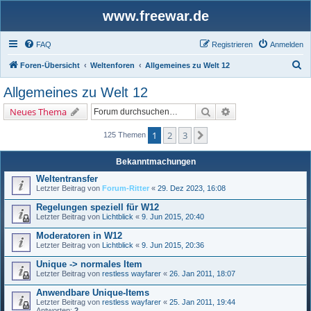
www.freewar.de
FAQ
Registrieren
Anmelden
S
Foren-Übersicht
Weltenforen
Allgemeines zu Welt 12
u
Allgemeines zu Welt 12
c
Suche
Erweiterte Suche
Neues Thema
h
e
1
2
3
Nächste
125 Themen
Bekanntmachungen
Weltentransfer
Letzter Beitrag von
Forum-Ritter
«
29. Dez 2023, 16:08
Regelungen speziell für W12
Letzter Beitrag von
Lichtblick
«
9. Jun 2015, 20:40
Moderatoren in W12
Letzter Beitrag von
Lichtblick
«
9. Jun 2015, 20:36
Unique -> normales Item
Letzter Beitrag von
restless wayfarer
«
26. Jan 2011, 18:07
Anwendbare Unique-Items
Letzter Beitrag von
restless wayfarer
«
25. Jan 2011, 19:44
Antworten:
2