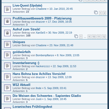
1
2
3
4
5
6
Live-Quest (Update)
Letzter Beitrag von
Chadone
«
10. Jan 2010, 20:45
Antworten:
23
1
2
Profilbauwettbewerb 2009 - Platzierung
Letzter Beitrag von
drazzer
«
17. Dez 2009, 16:05
Antworten:
3
Aufruf zum Streik!
Letzter Beitrag von
XanSeS
«
30. Nov 2009, 22:19
Antworten:
168
1
9
10
11
12
…
Uniques
Letzter Beitrag von
Chadone
«
23. Nov 2009, 21:48
goldwürfelh
Letzter Beitrag von
Bombenpflanze
«
8. Nov 2009, 13:05
Antworten:
3
Inventarleerung :)
Letzter Beitrag von
hackerzzzz
«
22. Sep 2009, 11:53
Antworten:
2
Hans Bohna bzw Achilles Vorsicht!
Letzter Beitrag von
drazzer
«
13. Sep 2009, 12:09
Antworten:
5
W12 Aktuell
Letzter Beitrag von
finde
«
5. Sep 2009, 03:41
Antworten:
1
Die Weisen des Schwertes - Sapientes Gladio
Letzter Beitrag von
Justi
«
1. Sep 2009, 18:45
Antworten:
3
Loranisches Frühlingsfest