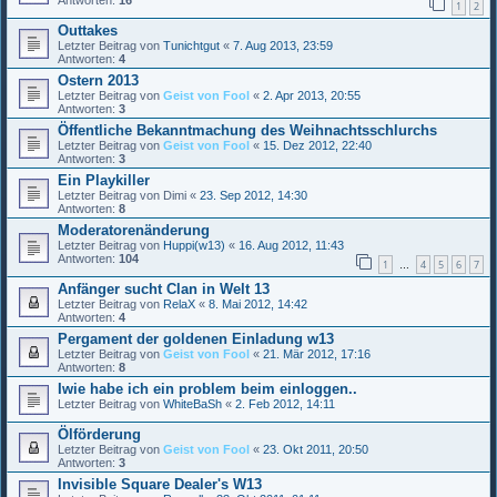
Antworten:
16
1
2
Outtakes
Letzter Beitrag von
Tunichtgut
«
7. Aug 2013, 23:59
Antworten:
4
Ostern 2013
Letzter Beitrag von
Geist von Fool
«
2. Apr 2013, 20:55
Antworten:
3
Öffentliche Bekanntmachung des Weihnachtsschlurchs
Letzter Beitrag von
Geist von Fool
«
15. Dez 2012, 22:40
Antworten:
3
Ein Playkiller
Letzter Beitrag von
Dimi
«
23. Sep 2012, 14:30
Antworten:
8
Moderatorenänderung
Letzter Beitrag von
Huppi(w13)
«
16. Aug 2012, 11:43
Antworten:
104
1
4
5
6
7
…
Anfänger sucht Clan in Welt 13
Letzter Beitrag von
RelaX
«
8. Mai 2012, 14:42
Antworten:
4
Pergament der goldenen Einladung w13
Letzter Beitrag von
Geist von Fool
«
21. Mär 2012, 17:16
Antworten:
8
Iwie habe ich ein problem beim einloggen..
Letzter Beitrag von
WhiteBaSh
«
2. Feb 2012, 14:11
Ölförderung
Letzter Beitrag von
Geist von Fool
«
23. Okt 2011, 20:50
Antworten:
3
Invisible Square Dealer's W13