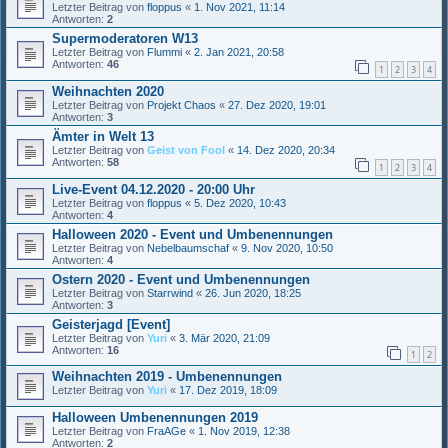
Letzter Beitrag von
floppus
«
1. Nov 2021, 11:14
Antworten:
2
Supermoderatoren W13
Letzter Beitrag von
Flummi
«
2. Jan 2021, 20:58
Antworten:
46
1
2
3
4
Weihnachten 2020
Letzter Beitrag von
Projekt Chaos
«
27. Dez 2020, 19:01
Antworten:
3
Ämter in Welt 13
Letzter Beitrag von
Geist von Fool
«
14. Dez 2020, 20:34
Antworten:
58
1
2
3
4
Live-Event 04.12.2020 - 20:00 Uhr
Letzter Beitrag von
floppus
«
5. Dez 2020, 10:43
Antworten:
4
Halloween 2020 - Event und Umbenennungen
Letzter Beitrag von
Nebelbaumschaf
«
9. Nov 2020, 10:50
Antworten:
4
Ostern 2020 - Event und Umbenennungen
Letzter Beitrag von
Starrwind
«
26. Jun 2020, 18:25
Antworten:
3
Geisterjagd [Event]
Letzter Beitrag von
Yuri
«
3. Mär 2020, 21:09
Antworten:
16
1
2
Weihnachten 2019 - Umbenennungen
Letzter Beitrag von
Yuri
«
17. Dez 2019, 18:09
Halloween Umbenennungen 2019
Letzter Beitrag von
FraAGe
«
1. Nov 2019, 12:38
Antworten:
2