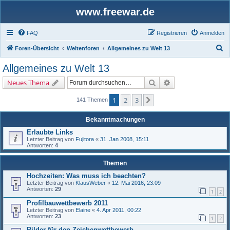
www.freewar.de
FAQ
Registrieren
Anmelden
S
Foren-Übersicht
Weltenforen
Allgemeines zu Welt 13
u
Allgemeines zu Welt 13
c
Suche
Erweiterte Suche
Neues Thema
h
e
1
2
3
Nächste
141 Themen
Bekanntmachungen
Erlaubte Links
Letzter Beitrag von
Fujitora
«
31. Jan 2008, 15:11
Antworten:
4
Themen
Hochzeiten: Was muss ich beachten?
Letzter Beitrag von
KlausWeber
«
12. Mai 2016, 23:09
Antworten:
29
1
2
Profilbauwettbewerb 2011
Letzter Beitrag von
Elaine
«
4. Apr 2011, 00:22
Antworten:
23
1
2
Bilder für den Zeichenwettbewerb