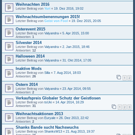
Weihnachten 2016
Letzter Beitrag von
Yuri
«
19. Dez 2016, 19:02
Weihnachtsumbenennungen 2015!
Letzter Beitrag von
Geist von Fool
«
19. Dez 2015, 20:05
Osterevent 2015
Letzter Beitrag von
Valyandra
«
5. Apr 2015, 15:00
Antworten:
1
Silvester 2014
Letzter Beitrag von
Valyandra
«
2. Jan 2015, 18:46
Antworten:
12
Halloween 2014
Letzter Beitrag von
Valyandra
«
31. Okt 2014, 17:05
Inaktive Mods
Letzter Beitrag von
Silla
«
7. Aug 2014, 18:03
Antworten:
26
1
2
Ostern 2014
Letzter Beitrag von
Valyandra
«
23. Apr 2014, 09:55
Antworten:
2
Verkaufspreis Globaler Schutz der Geistlosen
Letzter Beitrag von
tsUki
«
14. Apr 2014, 16:29
Antworten:
31
1
2
3
Weihnachtsaktionen 2013
Letzter Beitrag von
Euryale
«
26. Dez 2013, 22:42
Antworten:
2
Shanks Bande sucht Nachswuchs
Letzter Beitrag von
ShanksW13
«
21. Aug 2013, 19:37