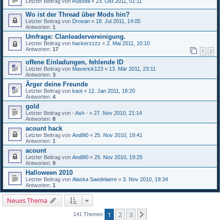
Letzter Beitrag von
Russell
«
23. Okt 2011, 01:11
Wo ist der Thread über Mods hin?
Letzter Beitrag von
Drosan
«
18. Jul 2011, 14:05
Antworten:
1
Umfrage: Clanleadervereinigung.
Letzter Beitrag von
hackerzzzz
«
2. Mai 2011, 10:10
Antworten:
17
1
2
offene Einladungen, fehlende ID
Letzter Beitrag von
Maverick123
«
13. Mär 2011, 23:11
Antworten:
3
Ärger deine Freunde
Letzter Beitrag von
kaot
«
12. Jan 2011, 18:20
Antworten:
4
gold
Letzter Beitrag von
- Ash -
«
27. Nov 2010, 21:14
Antworten:
8
acount hack
Letzter Beitrag von
Andi90
«
25. Nov 2010, 19:41
Antworten:
1
acount
Letzter Beitrag von
Andi90
«
25. Nov 2010, 19:25
Antworten:
9
Halloween 2010
Letzter Beitrag von
Alaska Saedelaere
«
3. Nov 2010, 19:34
Antworten:
1
Neues Thema
1
2
3
Nächste
141 Themen