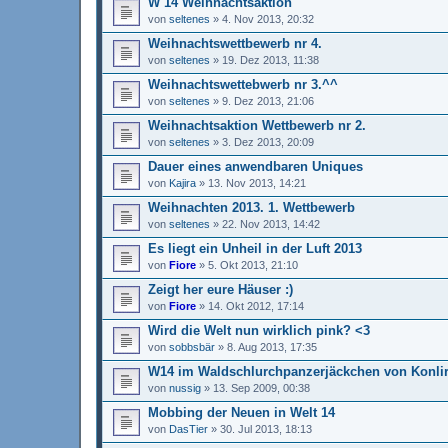
W 14 Weihnachtsaktion
von
seltenes
»
4. Nov 2013, 20:32
Weihnachtswettbewerb nr 4.
von
seltenes
»
19. Dez 2013, 11:38
Weihnachtswettebwerb nr 3.^^
von
seltenes
»
9. Dez 2013, 21:06
Weihnachtsaktion Wettbewerb nr 2.
von
seltenes
»
3. Dez 2013, 20:09
Dauer eines anwendbaren Uniques
von
Kajira
»
13. Nov 2013, 14:21
Weihnachten 2013. 1. Wettbewerb
von
seltenes
»
22. Nov 2013, 14:42
Es liegt ein Unheil in der Luft 2013
von
Fiore
»
5. Okt 2013, 21:10
Zeigt her eure Häuser :)
von
Fiore
»
14. Okt 2012, 17:14
Wird die Welt nun wirklich pink? <3
von
sobbsbär
»
8. Aug 2013, 17:35
W14 im Waldschlurchpanzerjäckchen von Konlir
von
nussig
»
13. Sep 2009, 00:38
Mobbing der Neuen in Welt 14
von
DasTier
»
30. Jul 2013, 18:13