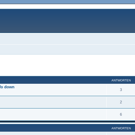
eiterte Suche
ANTWORTEN
nfo down
3
2
6
ANTWORTEN