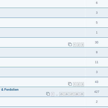
6
3
5
1
30
1
2
3
8
11
3
43
1
2
3
 & Ferdolien
427
1
25
26
27
28
29
…
2