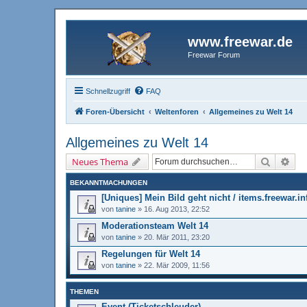
www.freewar.de
Freewar Forum
Schnellzugriff
FAQ
Foren-Übersicht
Weltenforen
Allgemeines zu Welt 14
Allgemeines zu Welt 14
Suche
Erw
Neues Thema
BEKANNTMACHUNGEN
[Uniques] Mein Bild geht nicht / items.freewar.i
von
tanine
»
16. Aug 2013, 22:52
Moderationsteam Welt 14
von
tanine
»
20. Mär 2011, 23:20
Regelungen für Welt 14
von
tanine
»
22. Mär 2009, 11:56
THEMEN
Event (Ticketschleuder)