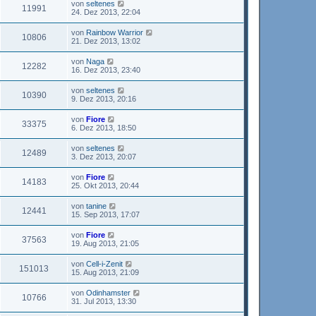
von
seltenes
11991
24. Dez 2013, 22:04
von
Rainbow Warrior
10806
21. Dez 2013, 13:02
von
Naga
12282
16. Dez 2013, 23:40
von
seltenes
10390
9. Dez 2013, 20:16
von
Fiore
33375
6. Dez 2013, 18:50
von
seltenes
12489
3. Dez 2013, 20:07
von
Fiore
14183
25. Okt 2013, 20:44
von
tanine
12441
15. Sep 2013, 17:07
von
Fiore
37563
19. Aug 2013, 21:05
von
Cell-i-Zenit
151013
15. Aug 2013, 21:09
von
Odinhamster
10766
31. Jul 2013, 13:30