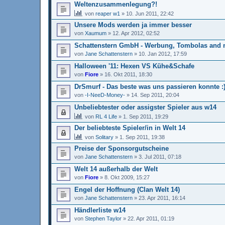
Weltenzusammenlegung?!
von
reaper w1
»
10. Jun 2011, 22:42
Unsere Mods werden ja immer besser
von
Xaumum
»
12. Apr 2012, 02:52
Schattenstern GmbH - Werbung, Tombolas and 
von
Jane Schattenstern
»
10. Jan 2012, 17:59
Halloween '11: Hexen VS Kühe&Schafe
von
Fiore
»
16. Okt 2011, 18:30
DrSmurf - Das beste was uns passieren konnte :
von
-I-NeeD-Money-
»
14. Sep 2011, 20:04
Unbeliebtester oder assigster Spieler aus w14
von
RL 4 Life
»
1. Sep 2011, 19:29
Der beliebteste Spieler/in in Welt 14
von
Solitary
»
1. Sep 2011, 19:38
Preise der Sponsorgutscheine
von
Jane Schattenstern
»
3. Jul 2011, 07:18
Welt 14 außerhalb der Welt
von
Fiore
»
8. Okt 2009, 15:27
Engel der Hoffnung (Clan Welt 14)
von
Jane Schattenstern
»
23. Apr 2011, 16:14
Händlerliste w14
von
Stephen Taylor
»
22. Apr 2011, 01:19