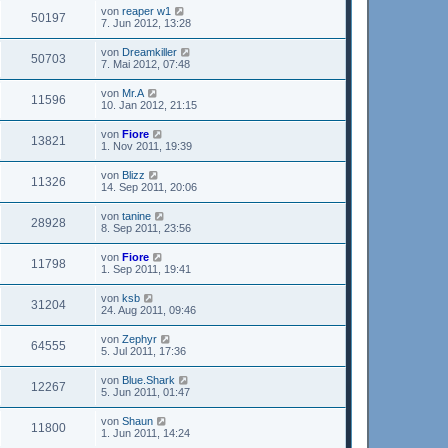
von
reaper w1
50197
7. Jun 2012, 13:28
von
Dreamkiller
50703
7. Mai 2012, 07:48
von
Mr.A
11596
10. Jan 2012, 21:15
von
Fiore
13821
1. Nov 2011, 19:39
von
Blizz
11326
14. Sep 2011, 20:06
von
tanine
28928
8. Sep 2011, 23:56
von
Fiore
11798
1. Sep 2011, 19:41
von
ksb
31204
24. Aug 2011, 09:46
von
Zephyr
64555
5. Jul 2011, 17:36
von
Blue.Shark
12267
5. Jun 2011, 01:47
von
Shaun
11800
1. Jun 2011, 14:24