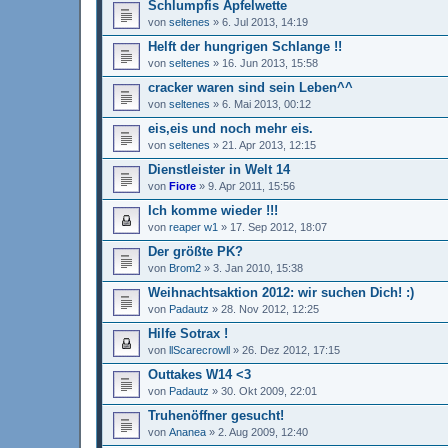
Schlumpfis Apfelwette
von
seltenes
»
6. Jul 2013, 14:19
Helft der hungrigen Schlange !!
von
seltenes
»
16. Jun 2013, 15:58
cracker waren sind sein Leben^^
von
seltenes
»
6. Mai 2013, 00:12
eis,eis und noch mehr eis.
von
seltenes
»
21. Apr 2013, 12:15
Dienstleister in Welt 14
von
Fiore
»
9. Apr 2011, 15:56
Ich komme wieder !!!
von
reaper w1
»
17. Sep 2012, 18:07
Der größte PK?
von
Brom2
»
3. Jan 2010, 15:38
Weihnachtsaktion 2012: wir suchen Dich! :)
von
Padautz
»
28. Nov 2012, 12:25
Hilfe Sotrax !
von
llScarecrowll
»
26. Dez 2012, 17:15
Outtakes W14 <3
von
Padautz
»
30. Okt 2009, 22:01
Truhenöffner gesucht!
von
Ananea
»
2. Aug 2009, 12:40