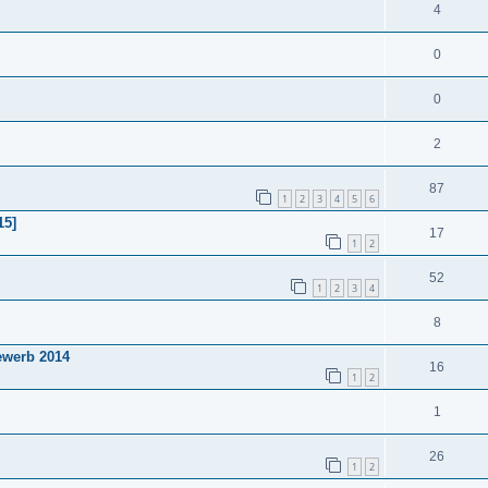
4
0
0
2
87
1
2
3
4
5
6
15]
17
1
2
52
1
2
3
4
8
ewerb 2014
16
1
2
1
26
1
2