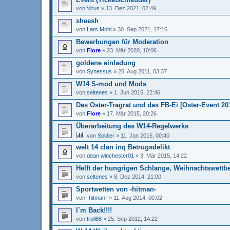
von
Virus
»
13. Dez 2021, 02:49
sheesh
von
Lars Mohl
»
30. Sep 2021, 17:16
Bewerbungen für Moderation
von
Fiore
»
23. Mär 2020, 10:06
goldene einladung
von
Synessus
»
25. Aug 2011, 03:37
W14 S-mod und Mods
von
seltenes
»
1. Jun 2015, 22:46
Das Oster-Tragrat und das FB-Ei [Oster-Event 20
von
Fiore
»
17. Mär 2015, 20:26
Überarbeitung des W14-Regelwerks
von
Soldier
»
11. Jan 2015, 00:40
welt 14 clan inq Betrugsdelikt
von
dean winchester01
»
3. Mär 2015, 14:22
Helft der hungrigen Schlange, Weihnachtswettb
von
seltenes
»
8. Dez 2014, 21:00
Sportwetten von -hitman-
von
-hitman-
»
11. Aug 2014, 00:02
I`m Back!!!!
von
troll88
»
25. Sep 2012, 14:22