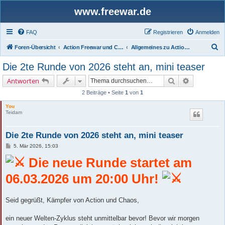
www.freewar.de
FAQ
Registrieren
Anmelden
S
Foren-Übersicht
Action Freewar und Chaos-Welt
Allgemeines zu ActionFreewar
u
Die 2te Runde von 2026 steht an, mini teaser
c
Suche
Erweiterte 
Antworten
h
2 Beiträge • Seite
1
von
1
e
You
Teidam
Die 2te Runde von 2026 steht an, mini teaser
B
5. Mär 2026, 15:03
e
i
Die neue Runde startet am
t
r
06.03.2026 um 20:00 Uhr!
a
g
Seid gegrüßt, Kämpfer von Action und Chaos,
ein neuer Welten-Zyklus steht unmittelbar bevor! Bevor wir morgen