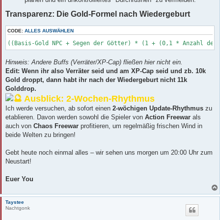
Transparenz: Die Gold-Formel nach Wiedergeburt
CODE:
ALLES AUSWÄHLEN
((Basis-Gold NPC + Segen der Götter) * (1 + (0,1 * Anzahl der
Hinweis: Andere Buffs (Verräter/XP-Cap) fließen hier nicht ein.
Edit: Wenn ihr also Verräter seid und am XP-Cap seid und zb. 10k
Gold droppt, dann habt ihr nach der Wiedergeburt nicht 11k
Golddrop.
Ausblick: 2-Wochen-Rhythmus
Ich werde versuchen, ab sofort einen
2-wöchigen Update-Rhythmus
zu
etablieren. Davon werden sowohl die Spieler von
Action Freewar
als
auch von
Chaos Freewar
profitieren, um regelmäßig frischen Wind in
beide Welten zu bringen!
Gebt heute noch einmal alles – wir sehen uns morgen um 20:00 Uhr zum
Neustart!
Euer You
Taystee
Nachtgonk