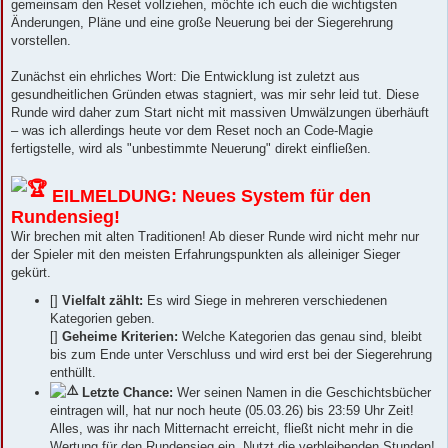
gemeinsam den Reset vollziehen, möchte ich euch die wichtigsten
Änderungen, Pläne und eine große Neuerung bei der Siegerehrung
vorstellen.
Zunächst ein ehrliches Wort: Die Entwicklung ist zuletzt aus
gesundheitlichen Gründen etwas stagniert, was mir sehr leid tut. Diese
Runde wird daher zum Start nicht mit massiven Umwälzungen überhäuft
– was ich allerdings heute vor dem Reset noch an Code-Magie
fertigstelle, wird als "unbestimmte Neuerung" direkt einfließen.
EILMELDUNG: Neues System für den
Rundensieg!
Wir brechen mit alten Traditionen! Ab dieser Runde wird nicht mehr nur
der Spieler mit den meisten Erfahrungspunkten als alleiniger Sieger
gekürt.
[]
Vielfalt zählt:
Es wird Siege in mehreren verschiedenen
Kategorien geben.
[]
Geheime Kriterien:
Welche Kategorien das genau sind, bleibt
bis zum Ende unter Verschluss und wird erst bei der Siegerehrung
enthüllt.
Letzte Chance:
Wer seinen Namen in die Geschichtsbücher
eintragen will, hat nur noch heute (05.03.26) bis 23:59 Uhr Zeit!
Alles, was ihr nach Mitternacht erreicht, fließt nicht mehr in die
Wertung für den Rundensieg ein. Nutzt die verbleibenden Stunden!