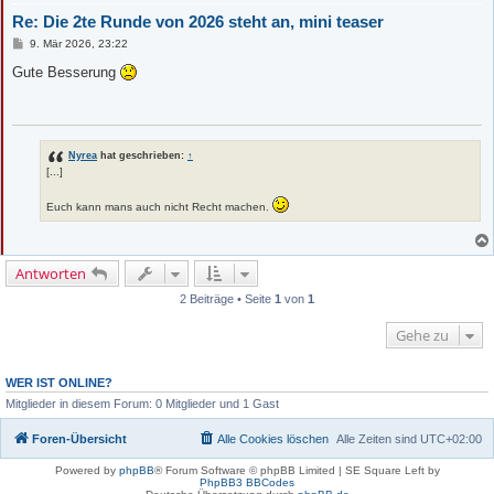
Re: Die 2te Runde von 2026 steht an, mini teaser
B
9. Mär 2026, 23:22
e
i
Gute Besserung
t
r
a
g
Nyrea
hat geschrieben:
↑
[...]
Euch kann mans auch nicht Recht machen.
Antworten
2 Beiträge • Seite
1
von
1
Gehe zu
WER IST ONLINE?
Mitglieder in diesem Forum: 0 Mitglieder und 1 Gast
Foren-Übersicht
Alle Cookies löschen
Alle Zeiten sind
UTC+02:00
Powered by
phpBB
® Forum Software © phpBB Limited | SE Square Left by
PhpBB3 BBCodes