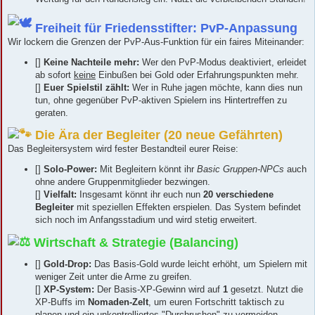
Freiheit für Friedensstifter: PvP-Anpassung
Wir lockern die Grenzen der PvP-Aus-Funktion für ein faires Miteinander:
[]
Keine Nachteile mehr:
Wer den PvP-Modus deaktiviert, erleidet
ab sofort
keine
Einbußen bei Gold oder Erfahrungspunkten mehr.
[]
Euer Spielstil zählt:
Wer in Ruhe jagen möchte, kann dies nun
tun, ohne gegenüber PvP-aktiven Spielern ins Hintertreffen zu
geraten.
Die Ära der Begleiter (20 neue Gefährten)
Das Begleitersystem wird fester Bestandteil eurer Reise:
[]
Solo-Power:
Mit Begleitern könnt ihr
Basic Gruppen-NPCs
auch
ohne andere Gruppenmitglieder bezwingen.
[]
Vielfalt:
Insgesamt könnt ihr euch nun
20 verschiedene
Begleiter
mit speziellen Effekten erspielen. Das System befindet
sich noch im Anfangsstadium und wird stetig erweitert.
Wirtschaft & Strategie (Balancing)
[]
Gold-Drop:
Das Basis-Gold wurde leicht erhöht, um Spielern mit
weniger Zeit unter die Arme zu greifen.
[]
XP-System:
Der Basis-XP-Gewinn wird auf
1
gesetzt. Nutzt die
XP-Buffs im
Nomaden-Zelt
, um euren Fortschritt taktisch zu
planen und ein unkontrolliertes "Durchrushen" zu vermeiden.