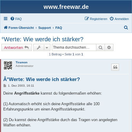
www.freewar.de
FAQ
Registrieren
Anmelden
S
Foren-Übersicht
Support
FAQ
u
°Werte: Wie werde ich stärker?
c
Suche
Erweiterte 
Antworten
h
1 Beitrag • Seite
1
von
1
e
Tiramon
Administrator
Â°Werte: Wie werde ich stärker?
B
1. Dez 2003, 16:11
e
i
Deine
Angriffsstärke
kannst du folgendermaßen erhöhen:
t
r
a
(1) Automatisch erhöht sich deine Angriffsstärke alle 100
g
Erfahrungspunkte um einen Angriffsstärkepunkt.
(2) Du kannst deine Angriffstärke durch das Tragen von angelegten
Waffen erhöhen.