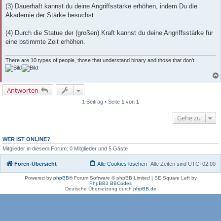
(3) Dauerhaft kannst du deine Angriffsstärke erhöhen, indem Du die
Akademie der Stärke besuchst.
(4) Durch die Statue der (großen) Kraft kannst du deine Angriffsstärke für
eine bstimmte Zeit erhöhen.
There are 10 types of people, those that understand binary and those that don't
Antworten
1 Beitrag • Seite
1
von
1
Gehe zu
WER IST ONLINE?
Mitglieder in diesem Forum: 0 Mitglieder und 5 Gäste
Foren-Übersicht
Alle Cookies löschen
Alle Zeiten sind
UTC+02:00
Powered by
phpBB
® Forum Software © phpBB Limited | SE Square Left by
PhpBB3 BBCodes
Deutsche Übersetzung durch
phpBB.de