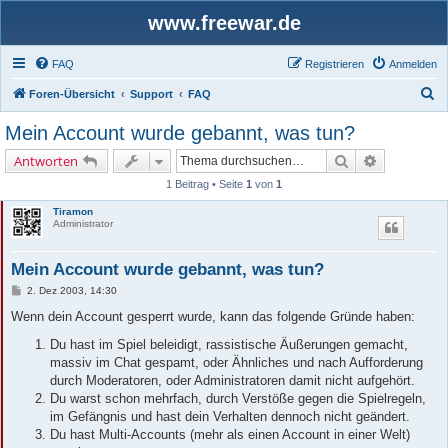
www.freewar.de
FAQ
Registrieren
Anmelden
S
Foren-Übersicht
Support
FAQ
u
Mein Account wurde gebannt, was tun?
c
Suche
Erweiterte 
Antworten
h
1 Beitrag • Seite
1
von
1
e
Tiramon
Administrator
Mein Account wurde gebannt, was tun?
B
2. Dez 2003, 14:30
e
i
Wenn dein Account gesperrt wurde, kann das folgende Gründe haben:
t
r
Du hast im Spiel beleidigt, rassistische Äußerungen gemacht,
a
massiv im Chat gespamt, oder Ähnliches und nach Aufforderung
g
durch Moderatoren, oder Administratoren damit nicht aufgehört.
Du warst schon mehrfach, durch Verstöße gegen die Spielregeln,
im Gefängnis und hast dein Verhalten dennoch nicht geändert.
Du hast Multi-Accounts (mehr als einen Account in einer Welt)