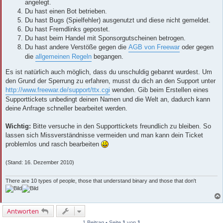
angelegt.
Du hast einen Bot betrieben.
Du hast Bugs (Spielfehler) ausgenutzt und diese nicht gemeldet.
Du hast Fremdlinks gepostet.
Du hast beim Handel mit Sponsorgutscheinen betrogen.
Du hast andere Verstöße gegen die
AGB von Freewar
oder gegen
die
allgemeinen Regeln
begangen.
Es ist natürlich auch möglich, dass du unschuldig gebannt wurdest. Um
den Grund der Sperrung zu erfahren, musst du dich an den Support unter
http://www.freewar.de/support/ttx.cgi
wenden. Gib beim Erstellen eines
Supporttickets unbedingt deinen Namen und die Welt an, dadurch kann
deine Anfrage schneller bearbeitet werden.
Wichtig:
Bitte versuche in den Supporttickets freundlich zu bleiben. So
lassen sich Missverständnisse vermeiden und man kann dein Ticket
problemlos und rasch bearbeiten
(Stand: 16. Dezember 2010)
There are 10 types of people, those that understand binary and those that don't
Antworten
1 Beitrag • Seite
1
von
1