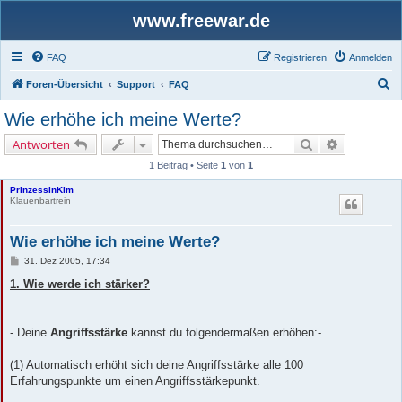
www.freewar.de
FAQ
Registrieren
Anmelden
S
Foren-Übersicht
Support
FAQ
u
Wie erhöhe ich meine Werte?
c
Suche
Erweiterte 
Antworten
h
1 Beitrag • Seite
1
von
1
e
PrinzessinKim
Klauenbartrein
Wie erhöhe ich meine Werte?
B
31. Dez 2005, 17:34
e
i
1. Wie werde ich stärker?
t
r
a
g
- Deine
Angriffsstärke
kannst du folgendermaßen erhöhen:-
(1) Automatisch erhöht sich deine Angriffsstärke alle 100
Erfahrungspunkte um einen Angriffsstärkepunkt.