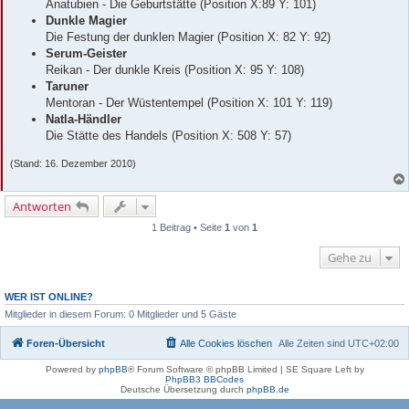
Anatubien - Die Geburtstätte (Position X:89 Y: 101)
Dunkle Magier
Die Festung der dunklen Magier (Position X: 82 Y: 92)
Serum-Geister
Reikan - Der dunkle Kreis (Position X: 95 Y: 108)
Taruner
Mentoran - Der Wüstentempel (Position X: 101 Y: 119)
Natla-Händler
Die Stätte des Handels (Position X: 508 Y: 57)
(Stand: 16. Dezember 2010)
Antworten
1 Beitrag • Seite
1
von
1
Gehe zu
WER IST ONLINE?
Mitglieder in diesem Forum: 0 Mitglieder und 5 Gäste
Foren-Übersicht
Alle Cookies löschen
Alle Zeiten sind
UTC+02:00
Powered by
phpBB
® Forum Software © phpBB Limited | SE Square Left by
PhpBB3 BBCodes
Deutsche Übersetzung durch
phpBB.de