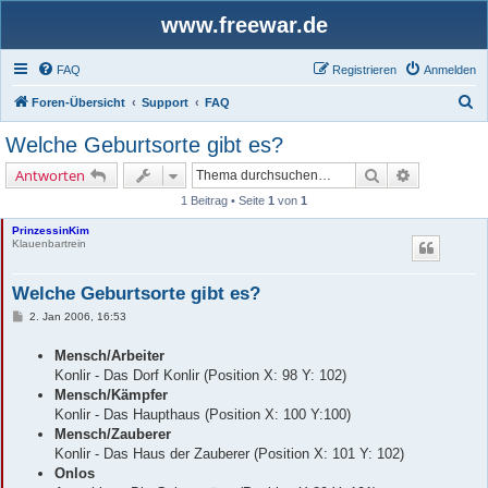
www.freewar.de
FAQ
Registrieren
Anmelden
S
Foren-Übersicht
Support
FAQ
u
Welche Geburtsorte gibt es?
c
Suche
Erweiterte 
Antworten
h
1 Beitrag • Seite
1
von
1
e
PrinzessinKim
Klauenbartrein
Welche Geburtsorte gibt es?
B
2. Jan 2006, 16:53
e
i
Mensch/Arbeiter
t
r
Konlir - Das Dorf Konlir (Position X: 98 Y: 102)
a
Mensch/Kämpfer
g
Konlir - Das Haupthaus (Position X: 100 Y:100)
Mensch/Zauberer
Konlir - Das Haus der Zauberer (Position X: 101 Y: 102)
Onlos