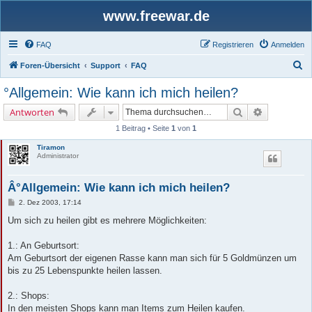
www.freewar.de
FAQ
Registrieren
Anmelden
S
Foren-Übersicht
Support
FAQ
u
°Allgemein: Wie kann ich mich heilen?
c
Suche
Erweiterte 
Antworten
h
1 Beitrag • Seite
1
von
1
e
Tiramon
Administrator
Â°Allgemein: Wie kann ich mich heilen?
B
2. Dez 2003, 17:14
e
i
Um sich zu heilen gibt es mehrere Möglichkeiten:
t
r
a
1.: An Geburtsort:
g
Am Geburtsort der eigenen Rasse kann man sich für 5 Goldmünzen um
bis zu 25 Lebenspunkte heilen lassen.
2.: Shops:
In den meisten Shops kann man Items zum Heilen kaufen.