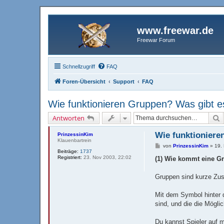
www.freewar.de
Freewar Forum
Schnellzugriff
FAQ
Foren-Übersicht
Support
FAQ
Wie funktionieren Gruppen? Was gibt e
S
Antworten
Wie funktioniere
PrinzessinKim
Klauenbartrein
B
von
PrinzessinKim
»
19.
Beiträge:
1737
e
Registriert:
23. Nov 2003, 22:02
i
(1) Wie kommt eine G
t
r
a
Gruppen sind kurze Zus
g
Mit dem Symbol hinter 
sind, und die die Mögli
Du kannst Spieler auf 