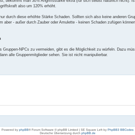
st, bekommt man 30% Angriffsstärke extra (für sich selbst natürlich nicht). I
griffskraft also um 120% erhöht.
ur durch diese erhöhte Stärke Schaden. Sollten sich also keine anderen Gru
ihm aber - außer durch Zauber oder Amulette - keinen Schaden zufügen können
n
nes Gruppen-NPCs zu vermeiden, gibt es die Möglichkeit zu würfeln. Dazu mü
dann alle Gruppenmitglieder sehen. Sie ist nicht manipulierbar.
Powered by
phpBB
® Forum Software © phpBB Limited | SE Square Left by
PhpBB3 BBCodes
Deutsche Übersetzung durch
phpBB.de