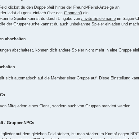
eld klickst du den
Doppelpfeil
hinter der Freund-/Feind-Anzeige an
eder lädst du ganz einfach über das
Clanmenü
ein
ekannte Spieler kannst du durch Eingabe von
/invite Spielername
im Sagen-Ch
rolle der Gruppensuche
kannst du auch unbekannte Spieler einladen und mach
en abschalten
ngen abschaltest, können dich andere Spieler nicht mehr in eine Gruppe ein
 behalten
ilt sich automatisch auf die Member einer Gruppe auf. Diese Einstellung k
PCs
von Mitgliedern eines Clans, sondern auch von Gruppen markiert werden.
raft / GruppenNPCs
glieder auf dem gleichen Feld stehen, ist man stärker im Kampf gegen NPCs