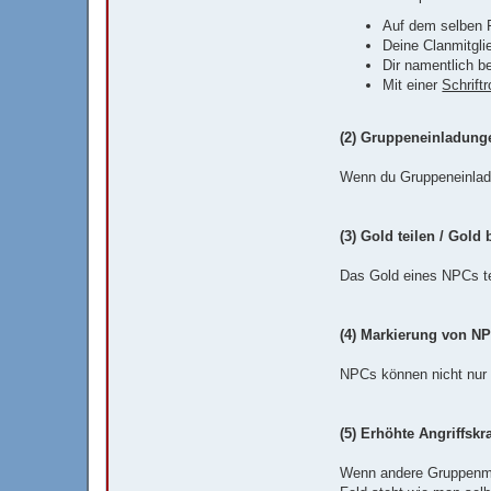
Auf dem selben F
Deine Clanmitgli
Dir namentlich b
Mit einer
Schrift
(2) Gruppeneinladung
Wenn du Gruppeneinladu
(3) Gold teilen / Gold
Das Gold eines NPCs te
(4) Markierung von N
NPCs können nicht nur 
(5) Erhöhte Angriffsk
Wenn andere Gruppenmit