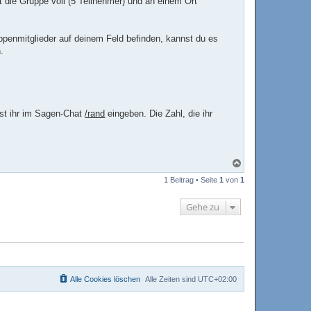
st die Gruppe voll (5 Teilnehmer) und an einem Ort
ppenmitglieder auf deinem Feld befinden, kannst du es
.
sst ihr im Sagen-Chat
/rand
eingeben. Die Zahl, die ihr
N
a
1 Beitrag • Seite
1
von
1
c
h
o
Gehe zu
b
e
n
Alle Cookies löschen
Alle Zeiten sind
UTC+02:00