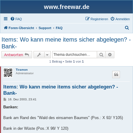
www.freewar.de
FAQ
Registrieren
Anmelden
S
Foren-Übersicht
Support
FAQ
u
Items: Wo kann meine items sicher abgelegen? -
c
Bank-
h
Suche
Erweiterte 
Antworten
e
1 Beitrag • Seite
1
von
1
Tiramon
Administrator
Items: Wo kann meine items sicher abgelegen? -
Bank-
B
16. Dez 2003, 23:41
e
i
Banken:
t
r
a
Bank am Rand des "Wald des einsamen Baumes" (Pos.: X 92/ Y105)
g
Bank in der Wüste (Pos.:X 98/ Y 120)