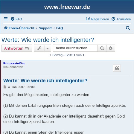
www.freewar.de
FAQ
Registrieren
Anmelden
S
Foren-Übersicht
Support
FAQ
u
Werte: Wie werde ich intelligenter?
c
Suche
Erweiterte 
Antworten
h
1 Beitrag • Seite
1
von
1
e
PrinzessinKim
Klauenbartrein
Werte: Wie werde ich intelligenter?
B
4. Jan 2007, 20:00
e
i
Es gibt drei Möglichkeiten, intelligenter zu werden.
t
r
a
(1) Mit deinen Erfahrungspunkten steigen auch deine Intelligenzpunkte.
g
(2) Du kannst dir in der Akademie der Intelligenz dauerhaft gegen Gold
einen Intelligenzpunkt kaufen.
(3) Du kannst einen Stein der Intelligenz essen.