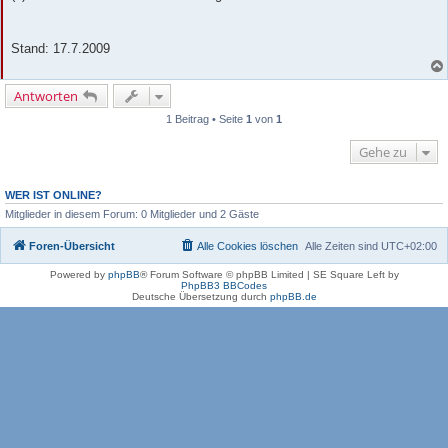
Stand: 17.7.2009
Antworten
1 Beitrag • Seite
1
von
1
Gehe zu
WER IST ONLINE?
Mitglieder in diesem Forum: 0 Mitglieder und 2 Gäste
Foren-Übersicht
Alle Cookies löschen
Alle Zeiten sind
UTC+02:00
Powered by
phpBB
® Forum Software © phpBB Limited | SE Square Left by
PhpBB3 BBCodes
Deutsche Übersetzung durch
phpBB.de